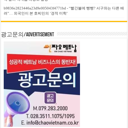
b9836e2823446a23d9e005043f4771bd
-
“빨간불에 빵빵? 서구와는 다른 배
려”… 외국인이 본 호찌민의 ‘경적 미학’
광고문의/Advertisement