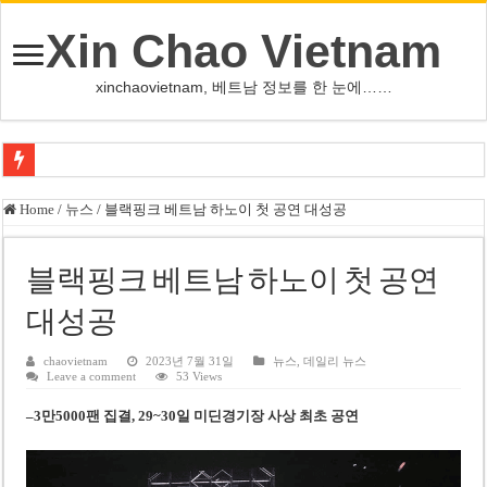
Xin Chao Vietnam
xinchaovietnam, 베트남 정보를 한 눈에……
하노이-하이퐁 고속도로 차량 투석 용의자 신원 확인
Home
/
뉴스
/
블랙핑크 베트남 하노이 첫 공연 대성공
베트남 증시 업그레이드, 수십억 달러 유입 전망…수혜주는
베트남주식 VN지수 1,800선 돌파 기대…증권사, 유망 종목 제시
블랙핑크 베트남 하노이 첫 공연
하노이 쌍둥이 타워 99층 부지 현장…세계 최고층 빌딩 추진
대성공
하노이 부동산 시장, 아파트 선호도 급부상…토지·단독주택 주춤
chaovietnam
2023년 7월 31일
뉴스
,
데일리 뉴스
Leave a comment
53 Views
베트남주식 SST, 2025년 현금 배당 80% 결정…과거 최대 350% 지급 이력
–
3만5000팬
집결, 29~30일 미딘경기장 사상 최초 공연
베트남 전자비자 사기 웹사이트 주의…외국인 여행자 피해 경보
호주 젯스타, 내년부터 기내 수납칸 이용 유료화