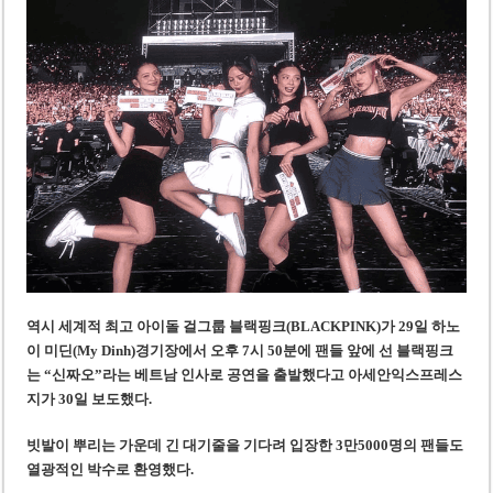
베트남, 8월부터 토지·측량 처벌 강화… 기획사 코뮌 위원장 과태료 상한 50배
호찌민시, 약 6,500㎡ 토지 용도변경 승인…리조트 개발 추진
역시 세계적 최고 아이돌 걸그룹 블랙핑크(BLACKPINK)
가 29일
하노
이 미딘(My Dinh)경기장에서 오후 7시 50분에 팬들 앞에 선 블랙핑크
는 “신짜오”라는 베트남 인사로 공연을 출발했다
고 아세안익스프레스
지가 30일 보도했다.
빗발이 뿌리는 가운데 긴 대기줄을 기다려 입장한 3만5000명의 팬들도
열광적인 박수로 환영했다.