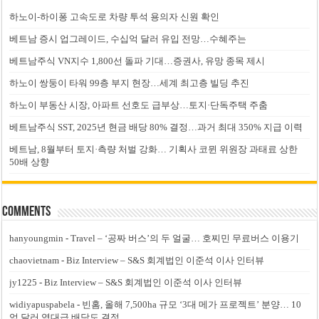
하노이-하이퐁 고속도로 차량 투석 용의자 신원 확인
베트남 증시 업그레이드, 수십억 달러 유입 전망…수혜주는
베트남주식 VN지수 1,800선 돌파 기대…증권사, 유망 종목 제시
하노이 쌍둥이 타워 99층 부지 현장…세계 최고층 빌딩 추진
하노이 부동산 시장, 아파트 선호도 급부상…토지·단독주택 주춤
베트남주식 SST, 2025년 현금 배당 80% 결정…과거 최대 350% 지급 이력
베트남, 8월부터 토지·측량 처벌 강화… 기획사 코뮌 위원장 과태료 상한
50배 상향
Comments
hanyoungmin
-
Travel – ‘공짜 버스’의 두 얼굴… 호찌민 무료버스 이용기
chaovietnam
-
Biz Interview – S&S 회계법인 이준석 이사 인터뷰
jy1225
-
Biz Interview – S&S 회계법인 이준석 이사 인터뷰
widiyapuspabela
-
빈홈, 올해 7,500ha 규모 ‘3대 메가 프로젝트’ 분양… 10
억 달러 역대급 배당도 결정