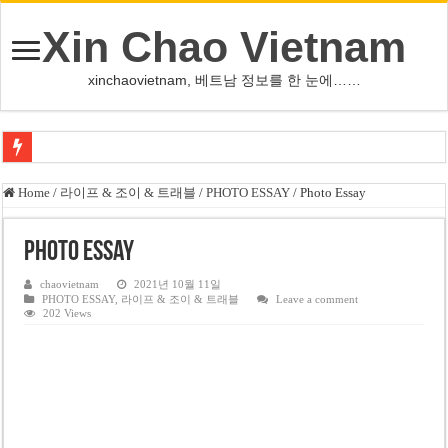
Xin Chao Vietnam
xinchaovietnam, 베트남 정보를 한 눈에……
쩐 타인 먼 베트남 국회의장 “외교 성과, 국가 위상 제고에 크게 기여”
Home
/
라이프 & 조이 & 트래블
/
PHOTO ESSAY
/
Photo Essay
싱가포르 하오마트, 마지막 프리미엄 매장 폐점… 적자·소송 악재 속 사업 축
Photo Essay
베트남 은행 분기 순이익 1조 동 시대…비엣콤뱅크 등 5곳 돌파
PNJ, 다이아몬드 밀수 여파에 2분기 적자… 10월 임시 주총 개최
chaovietnam
2021년 10월 11일
PHOTO ESSAY
,
라이프 & 조이 & 트래블
Leave a comment
202 Views
팜 녓 브엉 빈그룹 회장 딸, 그룹 계열사 경영에 첫 등장
케펠, 투티엠 엠파이어시티 지분 전량 2억7000만 달러에 매각
베트남 MB은행, 2026년 수익 목표 자신…부동산 대출 비율 13% 고수
베트남주식 HAT, 15년 연속 현금 배당…주당 3,000동 지급