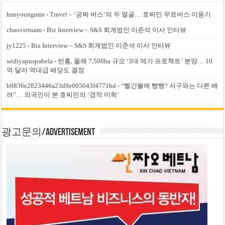
hanyoungmin
-
Travel – ‘공짜 버스’의 두 얼굴… 호찌민 무료버스 이용기
chaovietnam
-
Biz Interview – S&S 회계법인 이준석 이사 인터뷰
jy1225
-
Biz Interview – S&S 회계법인 이준석 이사 인터뷰
widiyapuspabela
-
빈홈, 올해 7,500ha 규모 ‘3대 메가 프로젝트’ 분양… 10
억 달러 역대급 배당도 결정
b9836e2823446a23d9e005043f4771bd
-
“빨간불에 빵빵? 서구와는 다른 배
려”… 외국인이 본 호찌민의 ‘경적 미학’
광고문의/Advertisement