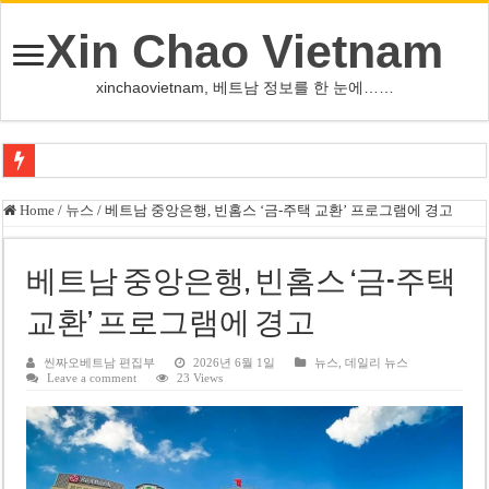
Xin Chao Vietnam
xinchaovietnam, 베트남 정보를 한 눈에……
쩐 타인 먼 베트남 국회의장 “외교 성과, 국가 위상 제고에 크게 기여”
Home
/
뉴스
/
베트남 중앙은행, 빈홈스 ‘금-주택 교환’ 프로그램에 경고
싱가포르 하오마트, 마지막 프리미엄 매장 폐점… 적자·소송 악재 속 사업 축
베트남 은행 분기 순이익 1조 동 시대…비엣콤뱅크 등 5곳 돌파
베트남 중앙은행, 빈홈스 ‘금-주택
PNJ, 다이아몬드 밀수 여파에 2분기 적자… 10월 임시 주총 개최
교환’ 프로그램에 경고
팜 녓 브엉 빈그룹 회장 딸, 그룹 계열사 경영에 첫 등장
씬짜오베트남 편집부
2026년 6월 1일
뉴스
,
데일리 뉴스
Leave a comment
23 Views
케펠, 투티엠 엠파이어시티 지분 전량 2억7000만 달러에 매각
베트남 MB은행, 2026년 수익 목표 자신…부동산 대출 비율 13% 고수
베트남주식 HAT, 15년 연속 현금 배당…주당 3,000동 지급