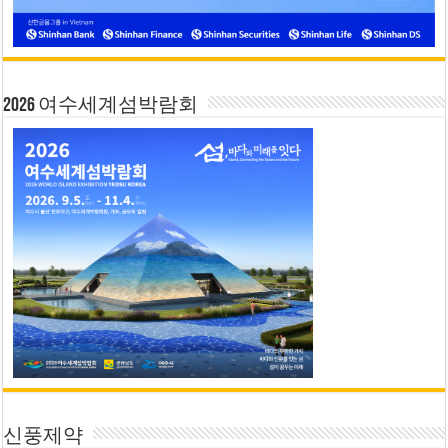
2026 여수세계섬박람회
신풍제약