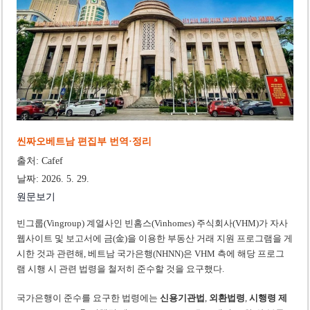
‘1,000억 달러 남북고속철 투자’ 호언장담 메콜로르 회장 체포
베트남 세무당국, 납세자 정보 공개 기준·절차 명확화
씬짜오베트남 편집부 번역·정리
출처: Cafef
날짜: 2026. 5. 29.
원문보기
빈그룹(Vingroup) 계열사인 빈홈스(Vinhomes) 주식회사(VHM)가 자사
웹사이트 및 보고서에 금(金)을 이용한 부동산 거래 지원 프로그램을 게
시한 것과 관련해, 베트남 국가은행(NHNN)은 VHM 측에 해당 프로그
램 시행 시 관련 법령을 철저히 준수할 것을 요구했다.
국가은행이 준수를 요구한 법령에는
신용기관법
,
외환법령
,
시행령 제