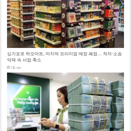
싱가포르 하오마트, 마지막 프리미엄 매장 폐점… 적자·소송
악재 속 사업 축소
1일 ago