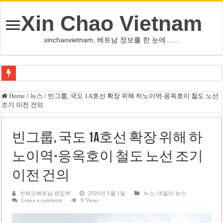
Xin Chao Vietnam
xinchaovietnam, 베트남 정보를 한 눈에……
쩐 타인 먼 베트남 국회의장 “외교 성과, 국가 위상 제고에 크게 기여”
Home
/
뉴스
/
빈그룹, 국도 1A호선 확장 위해 하노이역-응옥호이 철도 노선
조기 이전 건의
싱가포르 하오마트, 마지막 프리미엄 매장 폐점… 적자·소송 악재 속 사업 축
베트남 은행 분기 순이익 1조 동 시대…비엣콤뱅크 등 5곳 돌파
빈그룹, 국도 1A호선 확장 위해 하
PNJ, 다이아몬드 밀수 여파에 2분기 적자… 10월 임시 주총 개최
노이역-응옥호이 철도 노선 조기
팜 녓 브엉 빈그룹 회장 딸, 그룹 계열사 경영에 첫 등장
이전 건의
케펠, 투티엠 엠파이어시티 지분 전량 2억7000만 달러에 매각
베트남 MB은행, 2026년 수익 목표 자신…부동산 대출 비율 13% 고수
씬짜오베트남 편집부
2026년 6월 1일
뉴스
,
데일리 뉴스
Leave a comment
9 Views
베트남주식 HAT, 15년 연속 현금 배당…주당 3,000동 지급