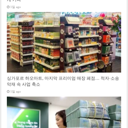
1일 ago
싱가포르 하오마트, 마지막 프리미엄 매장 폐점… 적자·소송
악재 속 사업 축소
1일 ago