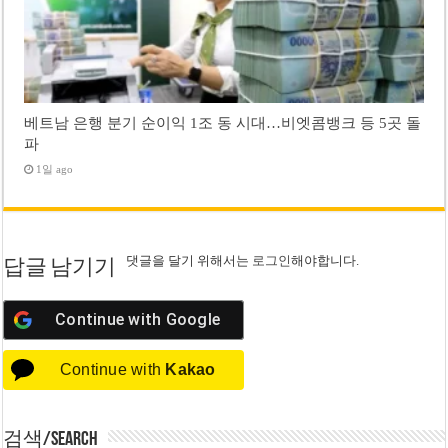
베트남 은행 분기 순이익 1조 동 시대…비엣콤뱅크 등 5곳 돌
파
1일 ago
댓글을 달기 위해서는
로그인
해야합니다.
답글 남기기
Continue with
Google
Continue with
Kakao
검색/Search