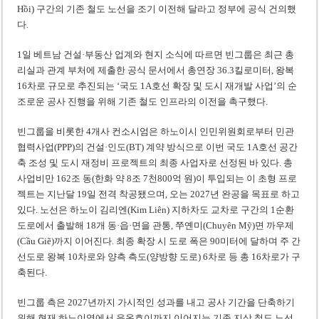
Hồi) 구간의 기존 철도 노선을 조기 이전해 달라고 정부에 공식 건의했
다.
1일 베트남 건설·부동산 업계와 현지 소식에 따르면 빈그룹은 최근 총
리실과 관계 부처에 제출한 공식 문서에서 총연장 36.3킬로미터, 왕복
16차로 규모로 추진되는 ‘국도 1A호선 확장 및 도시 재개발 사업’의 순
조로운 공사 진행을 위해 기존 철도 인프라의 이전을 촉구했다.
빈그룹을 비롯한 4개사 컨소시엄은 하노이시 인민위원회로부터 민관
협력사업(PPP)의 건설·인도(BT) 계약 방식으로 이번 국도 1A호선 공간
축 조성 및 도시 재정비 프로젝트의 최종 사업자로 선정된 바 있다. 총
사업비만 162조 동(한화 약 8조 7천800억 원)이 투입되는 이 초형 프로
젝트는 지난달 19일 전격 착공됐으며, 오는 2027년 완공을 목표로 하고
있다. 노선은 하노이 김리엔(Kim Liên) 지하차도 교차로 구간의 1순환
도로에서 출발해 18개 동·읍·면을 관통, 쭈옌미(Chuyên Mỹ)면 까우제
(Cầu Giẽ)까지 이어진다. 최종 확장 시 도로 폭은 90미터에 달하며 주 간
선도로 왕복 10차로와 양측 측도(양방향 도로) 6차로 등 총 16차로가 구
축된다.
빈그룹 측은 2027년까지 가시적인 성과를 내고 공사 기간을 단축하기
위해 현재 하노이역에서 응옥호이까지 이어지는 기존 지상 철도 노선