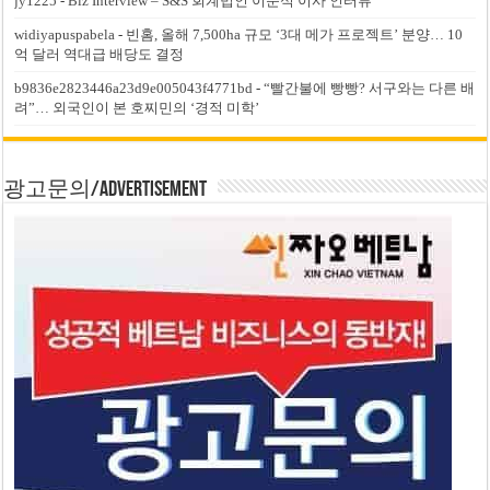
jy1225
-
Biz Interview – S&S 회계법인 이준석 이사 인터뷰
widiyapuspabela
-
빈홈, 올해 7,500ha 규모 ‘3대 메가 프로젝트’ 분양… 10
억 달러 역대급 배당도 결정
b9836e2823446a23d9e005043f4771bd
-
“빨간불에 빵빵? 서구와는 다른 배
려”… 외국인이 본 호찌민의 ‘경적 미학’
광고문의/Advertisement