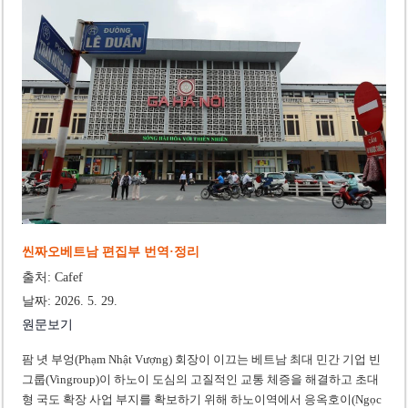
‘1,000억 달러 남북고속철 투자’ 호언장담 메콜로르 회장 체포
베트남 세무당국, 납세자 정보 공개 기준·절차 명확화
씬짜오베트남 편집부 번역·정리
출처: Cafef
날짜: 2026. 5. 29.
원문보기
팜 녓 부엉(Phạm Nhật Vượng) 회장이 이끄는 베트남 최대 민간 기업 빈
그룹(Vingroup)이 하노이 도심의 고질적인 교통 체증을 해결하고 초대
형 국도 확장 사업 부지를 확보하기 위해 하노이역에서 응옥호이(Ngọc