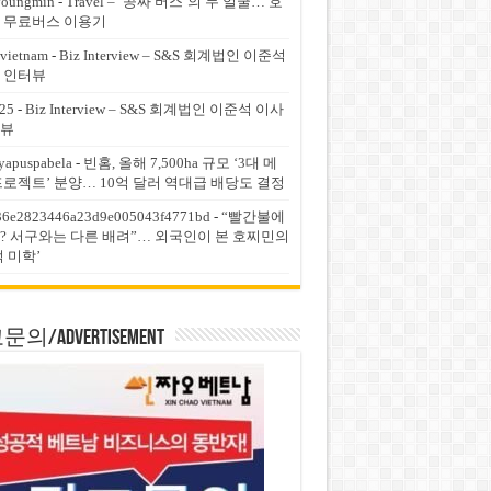
youngmin
-
Travel – ‘공짜 버스’의 두 얼굴… 호
 무료버스 이용기
vietnam
-
Biz Interview – S&S 회계법인 이준석
 인터뷰
25
-
Biz Interview – S&S 회계법인 이준석 이사
뷰
yapuspabela
-
빈홈, 올해 7,500ha 규모 ‘3대 메
프로젝트’ 분양… 10억 달러 역대급 배당도 결정
36e2823446a23d9e005043f4771bd
-
“빨간불에
? 서구와는 다른 배려”… 외국인이 본 호찌민의
적 미학’
의/Advertisement