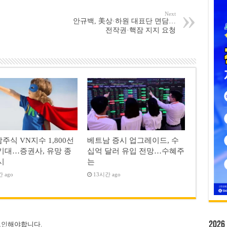
Next
안규백, 美상·하원 대표단 면담…
전작권·핵잠 지지 요청
주식 VN지수 1,800선
베트남 증시 업그레이드, 수
기대…증권사, 유망 종
십억 달러 유입 전망…수혜주
시
는
 ago
13시간 ago
20
그인
해야합니다.