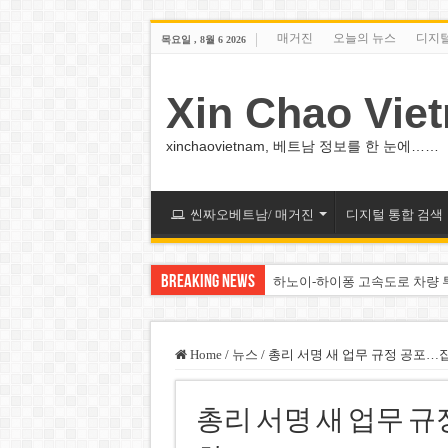
매거진
오늘의 뉴스
디지
목요일 , 8월 6 2026
Xin Chao Vie
xinchaovietnam, 베트남 정보를 한 눈에……
씬짜오베트남/ 매거진
디지털 통합 검색
Breaking News
하노이-하이퐁 고속도로 차량 
베트남 증시 업그레이드, 수십
베트남주식 VN지수 1,800선 
Home
/
뉴스
/
총리 서명 새 업무 규정 공포
하노이 쌍둥이 타워 99층 부지
총리 서명 새 업무 
하노이 부동산 시장, 아파트 