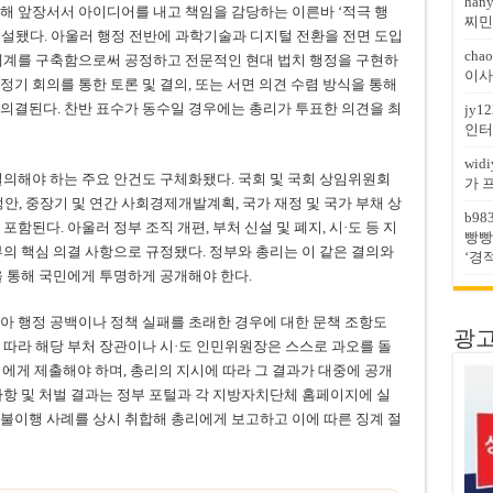
han
해 앞장서서 아이디어를 내고 책임을 감당하는 이른바 ‘적극 행
찌민
설됐다. 아울러 행정 전반에 과학기술과 디지털 전환을 전면 도입
chao
 체계를 구축함으로써 공정하고 전문적인 현대 법치 행정을 구현하
이사
기 회의를 통한 토론 및 결의, 또는 서면 의견 수렴 방식을 통해
의결된다. 찬반 표수가 동수일 경우에는 총리가 투표한 의견을 최
jy12
인터
widi
결의해야 하는 주요 안건도 구체화됐다. 국회 및 국회 상임위원회
가 
안, 중장기 및 연간 사회경제개발계획, 국가 재정 및 국가 부채 상
b98
포함된다. 아울러 정부 조직 개편, 부처 신설 및 폐지, 시·도 등 지
빵빵
부의 핵심 의결 사항으로 규정됐다. 정부와 총리는 이 같은 결의와
‘경
을 통해 국민에게 투명하게 공개해야 한다.
아 행정 공백이나 정책 실패를 초래한 경우에 대한 문책 조항도
광고문
 따라 해당 부처 장관이나 시·도 인민위원장은 스스로 과오를 돌
에게 제출해야 하며, 총리의 지시에 따라 그 결과가 대중에 공개
사항 및 처벌 결과는 정부 포털과 각 지방자치단체 홈페이지에 실
불이행 사례를 상시 취합해 총리에게 보고하고 이에 따른 징계 절