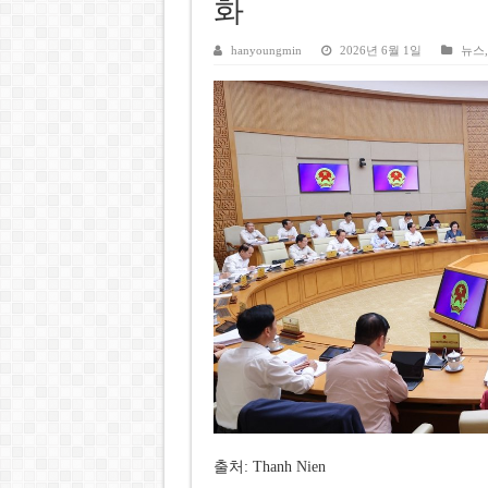
베트남주식 SST, 2025년 현금
화
베트남 전자비자 사기 웹사이트
hanyoungmin
2026년 6월 1일
뉴스
호주 젯스타, 내년부터 기내 수
베트남, 8월부터 토지·측량 처
호찌민시, 약 6,500㎡ 토지 
출처: Thanh Nien