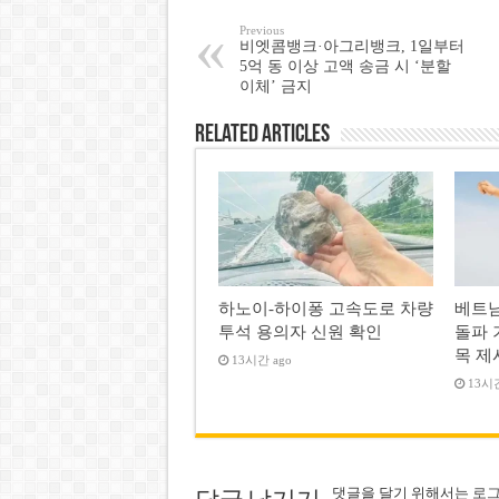
Previous
비엣콤뱅크·아그리뱅크, 1일부터
5억 동 이상 고액 송금 시 ‘분할
이체’ 금지
Related Articles
하노이-하이퐁 고속도로 차량
베트남
투석 용의자 신원 확인
돌파 
목 제
13시간 ago
13시간
댓글을 달기 위해서는
로