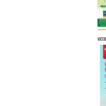
Vietj