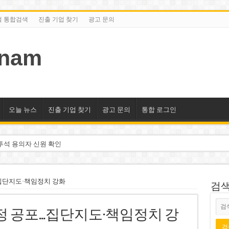
털 통합검색
진출 기업 찾기
광고 문의
tnam
오늘 뉴스
진출 기업 찾기
광고 문의
통합 로그인
투석 용의자 신원 확인
억 달러 유입 전망…수혜주는
돌파 기대…증권사, 유망 종목 제시
…집단지도·책임정치 강화
검색/
 현장…세계 최고층 빌딩 추진
규정 공포…집단지도·책임정치 강
선호도 급부상…토지·단독주택 주춤