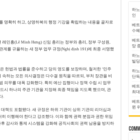
하노
인
를 명확히 하고, 상명하복의 행정 기강을 확립하는 내용을 골자로
베트
수혜
베트
흥(Lê Minh Hưng) 신임 총리는 정부와 총리, 정부 구성원,
망 
계를 규율하는 새 정부 업무 규정(Nghị định 191)에 최종 서명했
하노
빌딩
은 헌법과 법률을 준수하고 당의 영도를 보장하며, 철저한 ‘민주
하노
에 속하는 모든 의사결정은 다수결 원칙을 따르되, 부처 장관을 비
단독
 의무를 대폭 강화했다. 특히 예산 집행이나 정책 수립 시 업무
베트
드시 하나의 주관 기관을 지정해 최종 책임을 지도록 했으며, 관
최대
다.
베트
뮌 
 대책도 포함됐다. 새 규정은 하위 기관이 상위 기관의 리더십과
저히 이행해야 한다고 강조했다. 이와 함께 권력 분점과 권한 위임
사후 감사와 통제 시스템을 강화해 공직사회의 권력 남용을 방지하
Comm