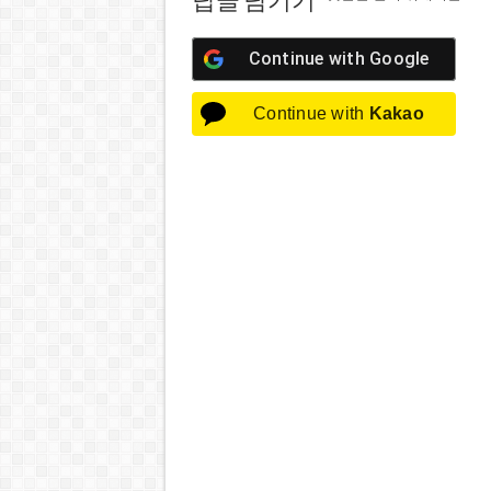
답글 남기기
Continue with
Google
Continue with
Kakao