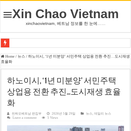
Xin Chao Vietnam
xinchaovietnam, 베트남 정보를 한 눈에……
쩐 타인 먼 베트남 국회의장 “외교 성과, 국가 위상 제고에 크게 기여”
Home
/
뉴스
/
하노이시, ‘1년 미분양’ 서민주택 상업용 전환 추진…도시재생
효율화
싱가포르 하오마트, 마지막 프리미엄 매장 폐점… 적자·소송 악재 속 사업 축
베트남 은행 분기 순이익 1조 동 시대…비엣콤뱅크 등 5곳 돌파
하노이시, ‘1년 미분양’ 서민주택
PNJ, 다이아몬드 밀수 여파에 2분기 적자… 10월 임시 주총 개최
상업용 전환 추진…도시재생 효율
팜 녓 브엉 빈그룹 회장 딸, 그룹 계열사 경영에 첫 등장
화
케펠, 투티엠 엠파이어시티 지분 전량 2억7000만 달러에 매각
베트남 MB은행, 2026년 수익 목표 자신…부동산 대출 비율 13% 고수
씬짜오베트남 편집부
2026년 5월 29일
뉴스
,
데일리 뉴스
Leave a comment
5 Views
베트남주식 HAT, 15년 연속 현금 배당…주당 3,000동 지급