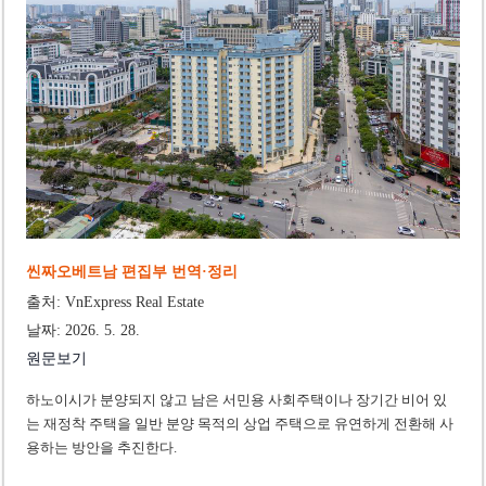
‘1,000억 달러 남북고속철 투자’ 호언장담 메콜로르 회장 체포
베트남 세무당국, 납세자 정보 공개 기준·절차 명확화
씬짜오베트남 편집부 번역·정리
출처: VnExpress Real Estate
날짜: 2026. 5. 28.
원문보기
하노이시가 분양되지 않고 남은 서민용 사회주택이나 장기간 비어 있
는 재정착 주택을 일반 분양 목적의 상업 주택으로 유연하게 전환해 사
용하는 방안을 추진한다.