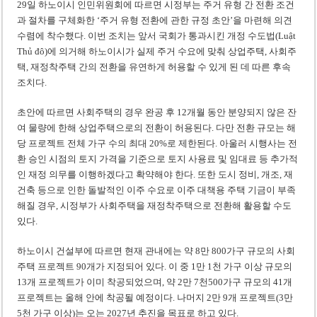
29일 하노이시 인민위원회에 따르면 시정부는 주거 유형 간 전환 조건
과 절차를 구체화한 ‘주거 유형 전환에 관한 규정 초안’을 마련해 의견
수렴에 착수했다. 이번 조치는 앞서 국회가 통과시킨 개정 수도법(Luật
Thủ đô)에 의거해 하노이시가 실제 주거 수요에 맞춰 상업주택, 사회주
택, 재정착주택 간의 전환을 유연하게 허용할 수 있게 된 데 따른 후속
조치다.
초안에 따르면 사회주택의 경우 완공 후 12개월 동안 분양되지 않은 잔
여 물량에 한해 상업주택으로의 전환이 허용된다. 다만 전환 규모는 해
당 프로젝트 전체 가구 수의 최대 20%로 제한된다. 아울러 시행사는 전
환 승인 시점의 토지 가격을 기준으로 토지 사용료 및 임대료 등 추가적
인 재정 의무를 이행하겠다고 확약해야 한다. 또한 도시 정비, 개조, 재
건축 등으로 인한 돌발적인 이주 수요로 이주 대책용 주택 기금이 부족
해질 경우, 시정부가 사회주택을 재정착주택으로 전환해 활용할 수도
있다.
하노이시 건설부에 따르면 현재 관내에는 약 8만 800가구 규모의 사회
주택 프로젝트 90개가 지정되어 있다. 이 중 1만 1천 가구 이상 규모의
13개 프로젝트가 이미 착공되었으며, 약 2만 7천500가구 규모의 41개
프로젝트는 올해 안에 착공될 예정이다. 나머지 2만 9개 프로젝트(3만
5천 가구 이상)는 오는 2027년 추진을 목표로 하고 있다.