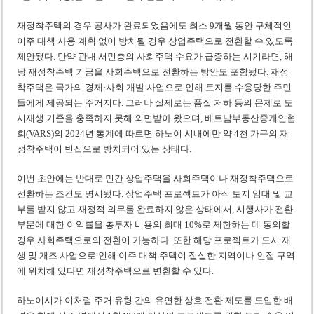
재정착주택의 경우 공사가 완료되었음에도 최소 9개월 동안 구체적인
이주 대책 사용 계획 없이 방치될 경우 상업주택으로 전환할 수 있도록
제안됐다. 만약 관내 서민층의 사회주택 수요가 급증하는 시기라면, 해
당 재정착주택 기금을 사회주택으로 전환하는 방안도 포함됐다. 재정
착주택은 국가의 경제·사회 개발 사업으로 인해 토지를 수용당한 주민
들에게 제공되는 주거지다. 그러나 실제로는 품질 저하 등의 문제로 도
시재생 기준을 충족하지 못해 외면받아 왔으며, 베트남부동산중개인협
회(VARS)의 2024년 통계에 따르면 하노이 시내에만 약 4천 가구의 재
정착주택이 빈집으로 방치되어 있는 상태다.
이번 초안에는 반대로 민간 상업주택을 사회주택이나 재정착주택으로
전환하는 조건도 명시됐다. 상업주택 프로젝트가 아직 토지 임대 및 교
부를 받지 않고 재정적 의무를 완료하지 않은 상태에서, 시행사가 전환
부문에 대한 이익률을 총투자 비용의 최대 10%로 제한하는 데 동의할
경우 사회주택으로의 전환이 가능하다. 또한 해당 프로젝트가 도시 재
생 및 개조 사업으로 인해 이주 대책 주택이 절실한 지역이나 인접 구역
에 위치해 있다면 재정착주택으로 변환할 수 있다.
하노이시가 이처럼 주거 유형 간의 유연한 상호 전환 제도를 도입한 배