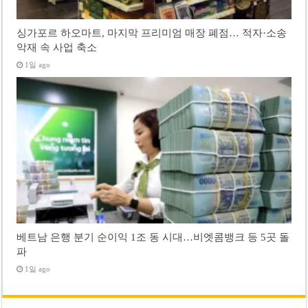
싱가포르 하오마트, 마지막 프리미엄 매장 폐점… 적자·소송
악재 속 사업 축소
1일 ago
베트남 은행 분기 순이익 1조 동 시대…비엣콤뱅크 등 5곳 돌
파
1일 ago