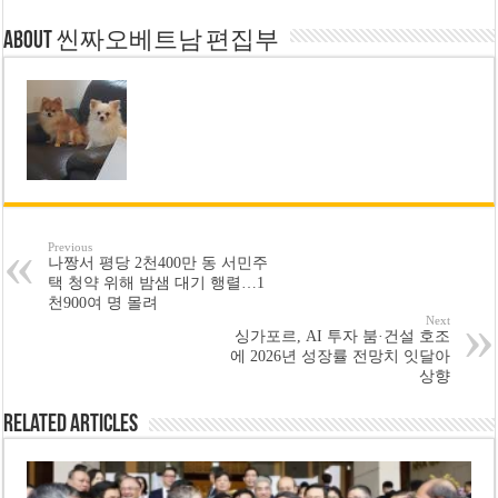
About 씬짜오베트남 편집부
Previous
나짱서 평당 2천400만 동 서민주
택 청약 위해 밤샘 대기 행렬…1
천900여 명 몰려
Next
싱가포르, AI 투자 붐·건설 호조
에 2026년 성장률 전망치 잇달아
상향
Related Articles