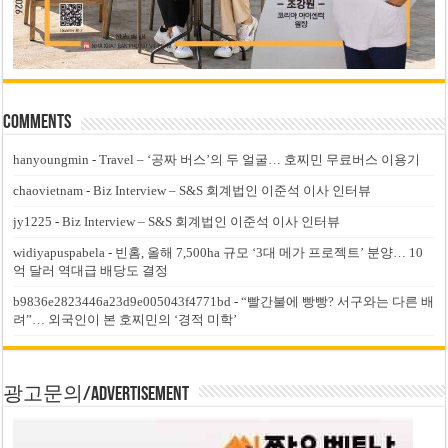
Comments
hanyoungmin
-
Travel – ‘공짜 버스’의 두 얼굴… 호찌민 무료버스 이용기
chaovietnam
-
Biz Interview – S&S 회계법인 이준석 이사 인터뷰
jy1225
-
Biz Interview – S&S 회계법인 이준석 이사 인터뷰
widiyapuspabela
-
빈홈, 올해 7,500ha 규모 ‘3대 메가 프로젝트’ 분양… 10
억 달러 역대급 배당도 결정
b9836e2823446a23d9e005043f4771bd
-
“빨간불에 빵빵? 서구와는 다른 배
려”… 외국인이 본 호찌민의 ‘경적 미학’
광고문의/Advertisement