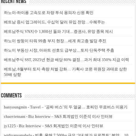
Recent News
하노이-하이퐁 고속도로 차량 투석 용의자 신원 확인
베트남 증시 업그레이드, 수십억 달러 유입 전망…수혜주는
베트남주식 VN지수 1,800선 돌파 기대…증권사, 유망 종목 제시
하노이 쌍둥이 타워 99층 부지 현장…세계 최고층 빌딩 추진
하노이 부동산 시장, 아파트 선호도 급부상…토지·단독주택 주춤
베트남주식 SST, 2025년 현금 배당 80% 결정…과거 최대 350% 지급 이력
베트남, 8월부터 토지·측량 처벌 강화… 기획사 코뮌 위원장 과태료 상한
50배 상향
Comments
hanyoungmin
-
Travel – ‘공짜 버스’의 두 얼굴… 호찌민 무료버스 이용기
chaovietnam
-
Biz Interview – S&S 회계법인 이준석 이사 인터뷰
jy1225
-
Biz Interview – S&S 회계법인 이준석 이사 인터뷰
widiyapuspabela
-
빈홈, 올해 7,500ha 규모 ‘3대 메가 프로젝트’ 분양… 10