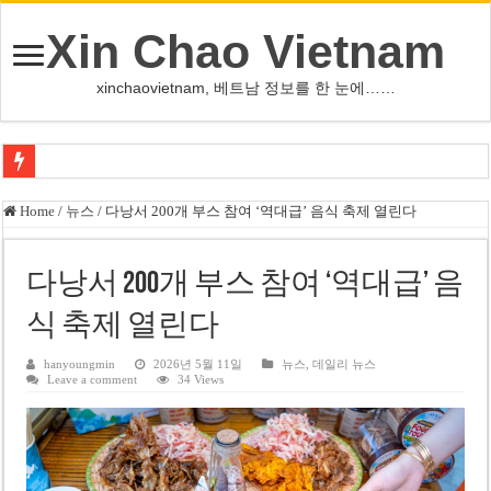
Xin Chao Vietnam
xinchaovietnam, 베트남 정보를 한 눈에……
하노이-하이퐁 고속도로 차량 투석 용의자 신원 확인
Home
/
뉴스
/
다낭서 200개 부스 참여 ‘역대급’ 음식 축제 열린다
베트남 증시 업그레이드, 수십억 달러 유입 전망…수혜주는
베트남주식 VN지수 1,800선 돌파 기대…증권사, 유망 종목 제시
다낭서 200개 부스 참여 ‘역대급’ 음
하노이 쌍둥이 타워 99층 부지 현장…세계 최고층 빌딩 추진
식 축제 열린다
하노이 부동산 시장, 아파트 선호도 급부상…토지·단독주택 주춤
hanyoungmin
2026년 5월 11일
뉴스
,
데일리 뉴스
Leave a comment
34 Views
베트남주식 SST, 2025년 현금 배당 80% 결정…과거 최대 350% 지급 이력
베트남 전자비자 사기 웹사이트 주의…외국인 여행자 피해 경보
호주 젯스타, 내년부터 기내 수납칸 이용 유료화