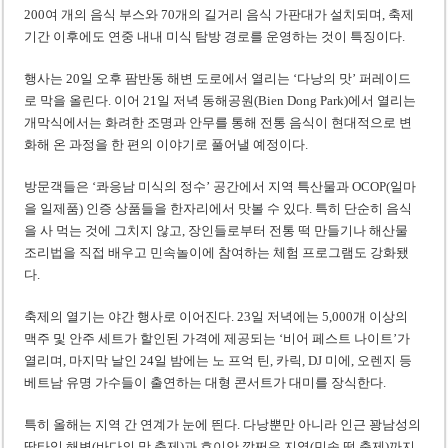
200여 개의 음식 부스와 70개의 길거리 음식 가판대가 설치되며, 축제
기간 이후에도 연중 내내 미식 탐방 경로를 운영하는 것이 특징이다.
행사는 20일 오후 팜반동 해변 도로에서 열리는 ‘다낭의 맛’ 퍼레이드
로 막을 올린다. 이어 21일 저녁 동해공원(Bien Dong Park)에서 열리는
개막식에서는 화려한 조명과 안무를 통해 전통 음식이 현대적으로 변
화해 온 과정을 한 편의 이야기로 풀어낼 예정이다.
방문객들은 ‘콰응남 미식의 정수’ 공간에서 지역 특산물과 OCOP(일마
을 일제품) 인증 상품들을 한자리에서 맛볼 수 있다. 특히 단순히 음식
을 사 먹는 것에 그치지 않고, 장인들로부터 전통 떡 만들기나 해산물
조리법을 직접 배우고 민속놀이에 참여하는 체험 프로그램도 강화됐
다.
축제의 열기는 야간 행사로 이어진다. 23일 저녁에는 5,000개 이상의
맥주 및 안주 세트가 할인된 가격에 제공되는 ‘비어 페스트 나이트’가
열리며, 마지막 날인 24일 밤에는 노 프억 틴, 카릭, DJ 미에, 오렌지 등
베트남 유명 가수들이 출연하는 대형 콘서트가 대미를 장식한다.
특히 올해는 지역 간 연계가 눈에 띈다. 다낭뿐만 아니라 인근 꽝남성의
땀타잉 해변(바다의 맛 축제)과 호이안 깜쩌우 지역(민속 떡 축제)까지