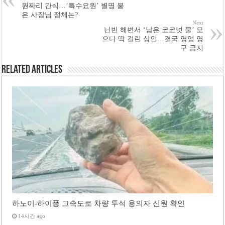
원짜리 간식…’특수요원’ 별명 붙
은 사장님 정체는?
Next
닌빈 해변서 ‘남은 코코넛 물’ 모
으다 딱 걸린 상인…결국 영업 영
구 금지
Related Articles
하노이-하이퐁 고속도로 차량 투석 용의자 신원 확인
14시간 ago