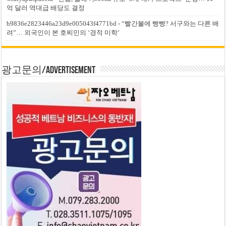
억 달러 역대급 배당도 결정
b9836e2823446a23d9e005043f4771bd
-
“빨간불에 빵빵? 서구와는 다른 배
려”… 외국인이 본 호찌민의 ‘경적 미학’
광고문의/Advertisement