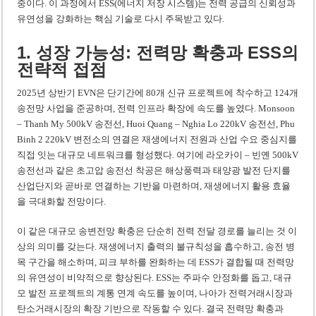
중이다. 이 과정에서 ESS(에너지 저장 시스템)는 전력 공급의 신뢰성과
유연성을 강화하는 핵심 기술로 다시 주목받고 있다.
1. 성장 가능성: 전력망 확충과 ESS의
전략적 접점
2025년 상반기 EVN은 단기간에 80개 신규 프로젝트에 착수하고 124개
송전망 사업을 준공하며, 전력 인프라 확장에 속도를 높였다. Monsoon
– Thanh My 500kV 송전선, Huoi Quang – Nghia Lo 220kV 송전선, Phu
Binh 2 220kV 변전소의 연결은 재생에너지 전원과 산업 수요 중심지를
직접 잇는 대규모 네트워크를 형성했다. 여기에 라오카이 – 빈옌 500kV
송전선과 같은 초고압 송전선 착공은 해상풍력과 태양광 발전 단지를
산업단지와 곧바로 연결하는 기반을 마련하며, 재생에너지 활용 효율
을 극대화할 전망이다.
이 같은 대규모 송변전망 확충은 단순히 전력 전달 경로를 늘리는 것 이
상의 의미를 갖는다. 재생에너지 출력의 불규칙성을 흡수하고, 송전 병
목 구간을 해소하며, 피크 부하를 완화하는 데 ESS가 결합될 때 전력망
의 유연성이 비약적으로 향상된다. ESS는 주파수 안정화를 돕고, 대규
모 발전 프로젝트의 계통 연계 속도를 높이며, 나아가 전력거래시장과
탄소거래시장의 확장 기반으로 작동할 수 있다. 결국 전력망 확충과