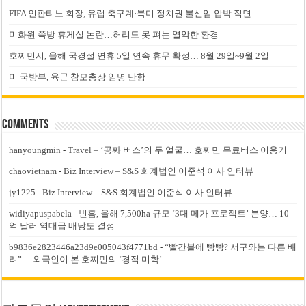
FIFA 인판티노 회장, 유럽 축구계·북미 정치권 불신임 압박 직면
미화원 쪽방 휴게실 논란…허리도 못 펴는 열악한 환경
호찌민시, 올해 국경절 연휴 5일 연속 휴무 확정… 8월 29일~9월 2일
미 국방부, 육군 참모총장 임명 난항
Comments
hanyoungmin
-
Travel – ‘공짜 버스’의 두 얼굴… 호찌민 무료버스 이용기
chaovietnam
-
Biz Interview – S&S 회계법인 이준석 이사 인터뷰
jy1225
-
Biz Interview – S&S 회계법인 이준석 이사 인터뷰
widiyapuspabela
-
빈홈, 올해 7,500ha 규모 ‘3대 메가 프로젝트’ 분양… 10
억 달러 역대급 배당도 결정
b9836e2823446a23d9e005043f4771bd
-
“빨간불에 빵빵? 서구와는 다른 배
려”… 외국인이 본 호찌민의 ‘경적 미학’