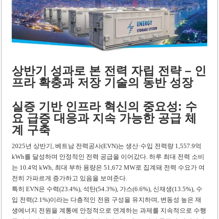
미 국방부, 육군 참모총장 임명 난항
조세심판원, 배우 유연석 30억 세금 불복 청구 기각
상반기 성과로 본 전력 자립 전략 – 인
프라 확충과 저장 기술의 동반 성장
실증 기반 인프라 혁신의 중요성: 수
요 급증 대응과 지속 가능한 공급 체
계 구축
2025년 상반기, 베트남 전력공사(EVN)는 생산·수입 전력량 1,557.9억
kWh를 달성하며 안정적인 전력 공급을 이어갔다. 하루 최대 전력 소비
는 10.4억 kWh, 최대 부하 용량은 51,672 MW로 집계돼 전력 수요가 여
전히 가파르게 증가하고 있음을 보여준다.
특히 EVN은 수력(23.4%), 석탄(54.3%), 가스(6.6%), 신재생(13.5%), 수
입 전력(2.1%)이라는 다층적인 전원 구성을 유지하며, 변동성 높은 재
생에너지 전원을 계통에 안정적으로 연계하는 과제를 지속적으로 수행