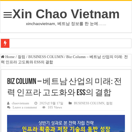
Xin Chao Vietnam
xinchaovietnam, 베트남 정보를 한 눈에……
오덕 목사, 32년 베트남 삶 담은 첫 디카시집 ‘한 컷의 서정’ 출간
Home
/
컬럼
/
BUSINESS COLUMN
/
Biz Column – 베트남 산업의 미래: 전
력 인프라 고도화와 ESS의 결합
베트남 화학·플라스틱 기업 납세 상위 10곳 공개…절반은 국영기업
MWG 대표 “올해 이익 목표 9조2천억동, 2~3개월 조기 달성 자신”
Biz Column – 베트남 산업의 미래: 전
FIFA 인판티노 회장, 유럽 축구계·북미 정치권 불신임 압박 직면
력 인프라 고도화와 ESS의 결합
미화원 쪽방 휴게실 논란…허리도 못 펴는 열악한 환경
호찌민시, 올해 국경절 연휴 5일 연속 휴무 확정… 8월 29일~9월 2일
chaovietnam
2025년 9월 17일
BUSINESS COLUMN
,
컬럼
Leave a comment
105 Views
우크라이나 전황 1,623일: 키이우, 탄도미사일 요격 실패…드론, 모스크바 집
호찌민 Đá Đỏ 수로 정비 사업, 2026년 말 완공 목표