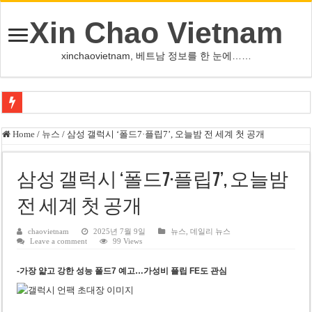
Xin Chao Vietnam
xinchaovietnam, 베트남 정보를 한 눈에……
사우디·튀르키예·파키스탄, 메카서 공동방위조약 체결
Home
/
뉴스
/
삼성 갤럭시 ‘폴드7·플립7’, 오늘밤 전 세계 첫 공개
오픈AI, 차세대 AI ‘아스트라’ 출시 연기…사이버공격 위험 우려
인천서 10대 아들, 말다툼 중 어머니 흉기 살해
삼성 갤럭시 ‘폴드7·플립7’, 오늘밤
U-17 여자배구 대표팀, 세계선수권 대만 3-1 제압 2연승
전 세계 첫 공개
글로벌 정유시설 차질 속 K-정유, 에너지 안보 핵심 자산으로 재부상
chaovietnam
2025년 7월 9일
뉴스
,
데일리 뉴스
Leave a comment
99 Views
美 법원, 리플렉팅 풀 훼손 용의자 공소기각…트럼프 ‘재고’ 촉구
태국 명문학교 총기난사…중학생, 교직원 등 최소 7명 살해
-가장 얇고 강한 성능 폴드7 예고…가성비 플립 FE도 관심
카자흐스탄 거점 보이스피싱 조직원 4명 추가 구속