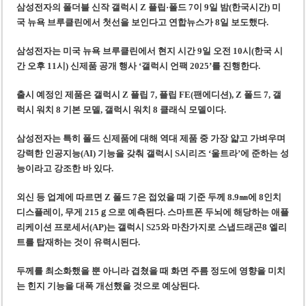
사우디·튀르키예·파키스탄, 메카 공동방위조약 체결…수니파 안보동맹 출범
삼성전자의 폴더블 신작 갤럭시 Z 플립·폴드 7이 9일 밤(한국시간) 미
국 뉴욕 브루클린에서 첫선을 보인다고 연합뉴스가 8일 보도했다.
우크라이나 ’40일 압박 작전’ 성과와 한계
삼성전자는 미국 뉴욕 브루클린에서 현지 시간 9일 오전 10시(한국 시
간 오후 11시) 신제품 공개 행사 ‘갤럭시 언팩 2025’를 진행한다.
출시 예정인 제품은 갤럭시 Z 플립 7, 플립 FE(팬에디션), Z 폴드 7, 갤
럭시 워치 8 기본 모델, 갤럭시 워치 8 클래식 모델이다.
삼성전자는 특히 폴드 신제품에 대해 역대 제품 중 가장 얇고 가벼우며
강력한 인공지능(AI) 기능을 갖춰 갤럭시 S시리즈 ‘울트라’에 준하는 성
능이라고 강조한 바 있다.
외신 등 업계에 따르면 Z 폴드 7은 접었을 때 기준 두께 8.9㎜에 8인치
디스플레이, 무게 215ｇ으로 예측된다. 스마트폰 두뇌에 해당하는 애플
리케이션 프로세서(AP)는 갤럭시 S25와 마찬가지로 스냅드래곤8 엘리
트를 탑재하는 것이 유력시된다.
두께를 최소화했을 뿐 아니라 겹쳤을 때 화면 주름 정도에 영향을 미치
는 힌지 기능을 대폭 개선했을 것으로 예상된다.