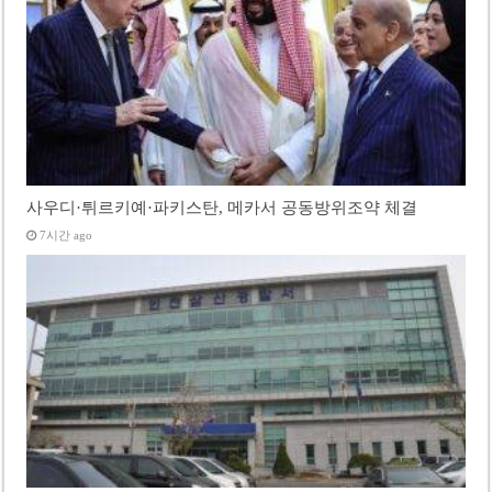
사우디·튀르키예·파키스탄, 메카서 공동방위조약 체결
7시간 ago