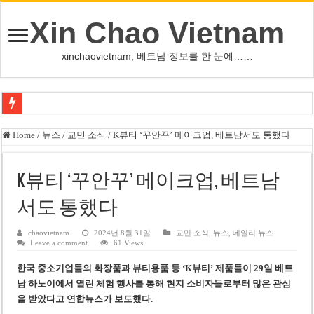
Xin Chao Vietnam
xinchaovietnam, 베트남 정보를 한 눈에……
쩐 타인 먼 베트남 국회의장 “외교 성과, 국가 위상 제고에 크게 기여”
Home
/
뉴스
/
교민 소식
/
K뷰티 ‘꾸안꾸’ 메이크업, 베트남서도 통했다
싱가포르 하오마트, 마지막 프리미엄 매장 폐점… 적자·소송 악재 속 사업 축
베트남 은행 분기 순이익 1조 동 시대…비엣콤뱅크 등 5곳 돌파
K뷰티 ‘꾸안꾸’ 메이크업, 베트남
PNJ, 다이아몬드 밀수 여파에 2분기 적자… 10월 임시 주총 개최
서도 통했다
팜 녓 브엉 빈그룹 회장 딸, 그룹 계열사 경영에 첫 등장
chaovietnam
2024년 8월 31일
교민 소식
,
뉴스
,
데일리 뉴스
Leave a comment
61 Views
케펠, 투티엠 엠파이어시티 지분 전량 2억7000만 달러에 매각
한국 중소기업들의 화장품과 뷰티용품 등 ‘K뷰티’ 제품들이 29일
베트
베트남 MB은행, 2026년 수익 목표 자신…부동산 대출 비율 13% 고수
남 하노이에서 열린 체험 행사를 통해 현지 소비자들로부터 많은 관심
베트남주식 HAT, 15년 연속 현금 배당…주당 3,000동 지급
을 받았다
고 연합뉴스가 보도했다.