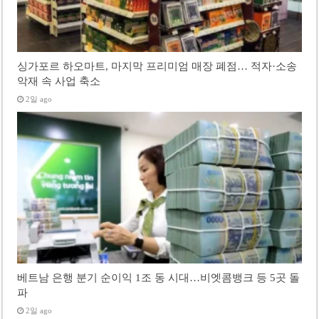
싱가포르 하오마트, 마지막 프리미엄 매장 폐점… 적자·소송
악재 속 사업 축소
2일 ago
베트남 은행 분기 순이익 1조 동 시대…비엣콤뱅크 등 5곳 돌
파
2일 ago