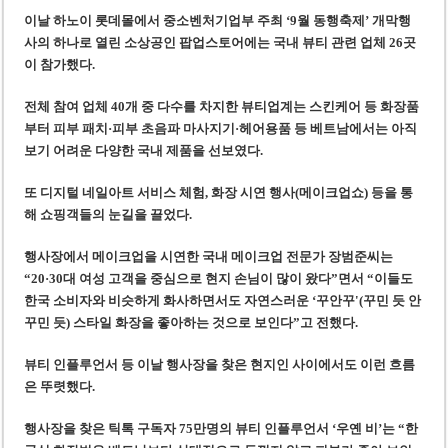
‘1,000억 달러 남북고속철 투자’ 호언장담 메콜로르 회장 체포
이날 하노이 롯데몰에서 중소벤처기업부 주최 ‘9월 동행축제’ 개막행
베트남 세무당국, 납세자 정보 공개 기준·절차 명확화
사의 하나로 열린 소상공인 팝업스토어에는 국내 뷰티 관련 업체 26곳
이 참가했다.
전체 참여 업체 40개 중 다수를 차지한 뷰티업계는 스킨케어 등 화장품
부터 피부 패치·피부 초음파 마사지기·헤어용품 등 베트남에서는 아직
보기 어려운 다양한 국내 제품을 선보였다.
또 디지털 네일아트 서비스 체험, 화장 시연 행사(메이크업쇼) 등을 통
해 쇼핑객들의 눈길을 끌었다.
행사장에서 메이크업을 시연한 국내 메이크업 전문가 장범준씨는
“20·30대 여성 고객을 중심으로 현지 손님이 많이 왔다”면서 “이들도
한국 소비자와 비슷하게 화사하면서도 자연스러운 ‘꾸안꾸'(꾸민 듯 안
꾸민 듯) 스타일 화장을 좋아하는 것으로 보인다”고 전했다.
뷰티 인플루언서 등 이날 행사장을 찾은 현지인 사이에서도 이런 흐름
은 뚜렷했다.
행사장을 찾은 틱톡 구독자 75만명의 뷰티 인플루언서 ‘우옌 비’는 “한