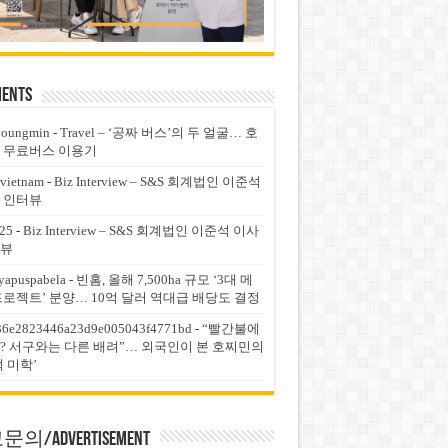
ents
youngmin
-
Travel – ‘공짜 버스’의 두 얼굴… 호
 무료버스 이용기
vietnam
-
Biz Interview – S&S 회계법인 이준석
 인터뷰
25
-
Biz Interview – S&S 회계법인 이준석 이사
뷰
yapuspabela
-
빈홈, 올해 7,500ha 규모 ‘3대 메
프로젝트’ 분양… 10억 달러 역대급 배당도 결정
36e2823446a23d9e005043f4771bd
-
“빨간불에
? 서구와는 다른 배려”… 외국인이 본 호찌민의
적 미학’
의/Advertisement