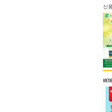
신
Vietj