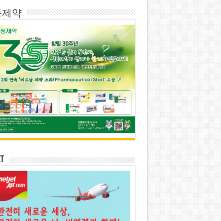
풍제약
et