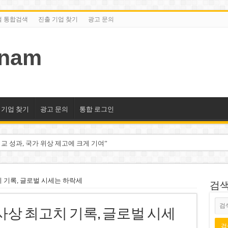
털 통합검색
진출 기업 찾기
광고 문의
tnam
 기업 찾기
광고 문의
통합 로그인
교 성과, 국가 위상 제고에 크게 기여”
미엄 매장 폐점… 적자·소송 악재 속 사업 축소
동 시대…비엣콤뱅크 등 5곳 돌파
치 기록, 글로벌 시세는 하락세
검색/
2분기 적자… 10월 임시 주총 개최
사상 최고치 기록, 글로벌 시세
룹 계열사 경영에 첫 등장