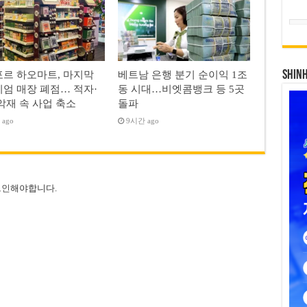
SHIN
르 하오마트, 마지막
베트남 은행 분기 순이익 1조
엄 매장 폐점… 적자·
동 시대…비엣콤뱅크 등 5곳
악재 속 사업 축소
돌파
ago
9시간 ago
그인
해야합니다.