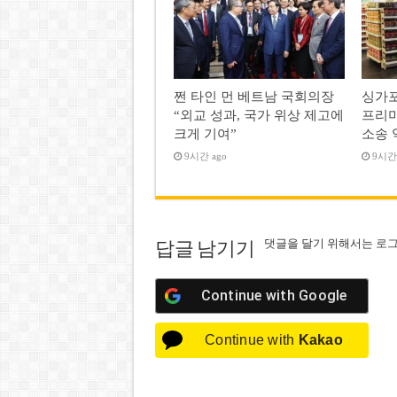
쩐 타인 먼 베트남 국회의장
싱가포
“외교 성과, 국가 위상 제고에
프리미
크게 기여”
소송 
9시간 ago
9시간 
댓글을 달기 위해서는
로
답글 남기기
Continue with
Google
Continue with
Kakao