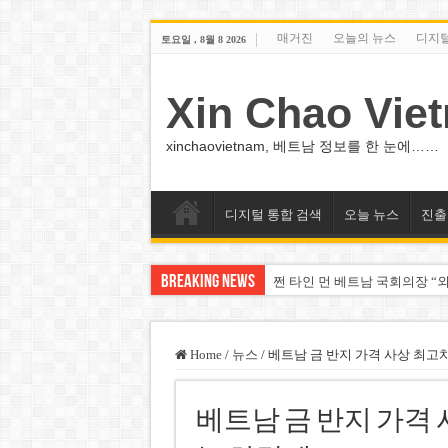
매거진
오늘의 뉴스
디지
토요일 , 8월 8 2026
Xin Chao Vie
xinchaovietnam, 베트남 정보를 한 눈에……
디지털 통합 검색
오늘 뉴스
진출
Breaking News
쩐 타인 먼 베트남 국회의장 “외
싱가포르 하오마트, 마지막 프리
베트남 은행 분기 순이익 1조 
Home
/
뉴스
/
베트남 금 반지 가격 사상 최고
PNJ, 다이아몬드 밀수 여파에 
베트남 금 반지 가격 
팜 녓 브엉 빈그룹 회장 딸, 그