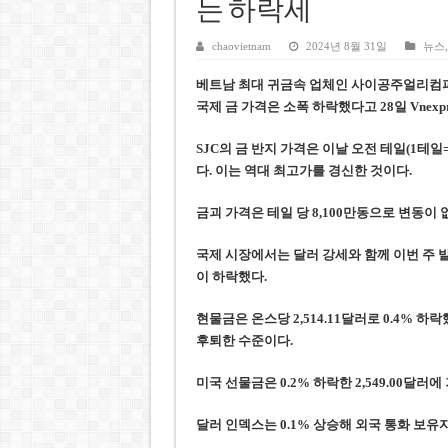
케펠, 투티엠 엠파이어시티 지분
는 하락세
베트남 MB은행, 2026년 수익
chaovietnam
2024년 8월 31일
뉴스
베트남주식 HAT, 15년 연속 현
베트남 최대 귀금속 업체인 사이공주얼리컴퍼니(
‘1,000억 달러 남북고속철 투
국제 금 가격은 소폭 하락했다고 28일 Vnexp
베트남 세무당국, 납세자 정보 
SJC의 금 반지 가격은 이날 오전 테일(1테일=37
다. 이는 역대 최고가를 경신한 것이다.
금괴 가격은 테일 당 8,100만동으로 변동이 
국제 시장에서는 달러 강세와 함께 이번 주 
이 하락했다.
현물금은 온스당 2,514.11달러로 0.4% 하락
후퇴한 수준이다.
미국 선물금은 0.2% 하락한 2,549.00달러에
달러 인덱스는 0.1% 상승해 외국 통화 보