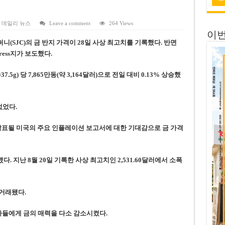
 전량 2억7000만 달러에 매각
 목표 자신…부동산 대출 비율 13% 고수
,
데일리 뉴스
Leave a comment
264 Views
이번
금 배당…주당 3,000동 지급
SJC)의 금 반지 가격이 28일 사상 최고치를 기록했다. 반면
자’ 호언장담 메콜로르 회장 체포
ress지가 보도했다.
공개 기준·절차 명확화
.5g) 당 7,865만동(약 3,164달러)으로 전일 대비 0.13% 상승했
없었다.
발표될 미국의 주요 인플레이션 보고서에 대한 기대감으로 금 가격
했다. 지난 8월 20일 기록한 사상 최고치인 2,531.60달러에서 소폭
 거래됐다.
유자들에게 금의 매력을 다소 감소시켰다.