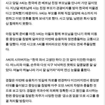
사고 당일 A씨는 한국에 온 베트남 친정 부모님을 만나러 가던 길이었
다. 지난달 베트남에 사는 친정 부모가 관광비자를 받아 한국에 머물겠
다고 연락했기 때문이다. A씨는 부모를 위해 직접 담양에 숙소까지 마
련하고 이번 연휴를 함께 보내기로 했다. 사고 당일, 남편은 회사 일정
상 함께하지 못했다.
아침 일찍 준비를 마친 A씨는 아들과 함께 부모님을 만나기 위해 이동
중 중앙선을 침범해 달려오던 아반떼 승용차와 정면충돌하는 교통사고
를 당했다. 이번 사고로 A씨를 뒤따라오던 차량 2대도 연쇄 추돌당했
다.
A씨의 시아버지는 “한국 와서 고생만 하다 간 것 같아 미안한 마음이
다. 며느리와 아들, 손주와 다섯 식구 넉넉하진 못해도 알콩달콩 잘 살
았다. 며늘아 하늘나라 가서 잘 살거라”라며 연신 눈물을 흘렸다.
경찰은 아반떼 승용차가 빗길에 차로를 변경하다 미끄러지면서 중앙분
리대를 들이받고 중앙선을 침범해 마주 오던 A씨의 차량과 충돌한 것
으로 보고 있다. 경찰은 국과수에 의뢰해 정확한 사고 원인을 조사하는
한편 중앙선을 침범한 차주가 사망한 만큼 ‘공소권 없음’으로 사고를 종
결 처리할 방침이다.