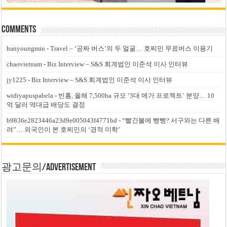
Comments
hanyoungmin
-
Travel – ‘공짜 버스’의 두 얼굴… 호찌민 무료버스 이용기
chaovietnam
-
Biz Interview – S&S 회계법인 이준석 이사 인터뷰
jy1225
-
Biz Interview – S&S 회계법인 이준석 이사 인터뷰
widiyapuspabela
-
빈홈, 올해 7,500ha 규모 ‘3대 메가 프로젝트’ 분양… 10
억 달러 역대급 배당도 결정
b9836e2823446a23d9e005043f4771bd
-
“빨간불에 빵빵? 서구와는 다른 배
려”… 외국인이 본 호찌민의 ‘경적 미학’
광고문의/Advertisement