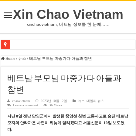
Xin Chao Vietnam
xinchaovietnam, 베트남 정보를 한 눈에……
쩐 타인 먼 베트남 국회의장 “외교 성과, 국가 위상 제고에 크게 기여”
Home
/
뉴스
/
베트남 부모님 마중가다 아들과 참변
싱가포르 하오마트, 마지막 프리미엄 매장 폐점… 적자·소송 악재 속 사업 축
베트남 은행 분기 순이익 1조 동 시대…비엣콤뱅크 등 5곳 돌파
베트남 부모님 마중가다 아들과
PNJ, 다이아몬드 밀수 여파에 2분기 적자… 10월 임시 주총 개최
참변
팜 녓 브엉 빈그룹 회장 딸, 그룹 계열사 경영에 첫 등장
chaovietnam
2023년 10월 12일
뉴스
,
데일리 뉴스
Leave a comment
36 Views
케펠, 투티엠 엠파이어시티 지분 전량 2억7000만 달러에 매각
지난 8일 전남 담양군에서 발생한 중앙선 침범 교통사고로 숨진 베트남
베트남 MB은행, 2026년 수익 목표 자신…부동산 대출 비율 13% 고수
모자의 안타까운 사연이 뒤늦게 알려졌다
고 서울신문이 10일 보도했
베트남주식 HAT, 15년 연속 현금 배당…주당 3,000동 지급
다.