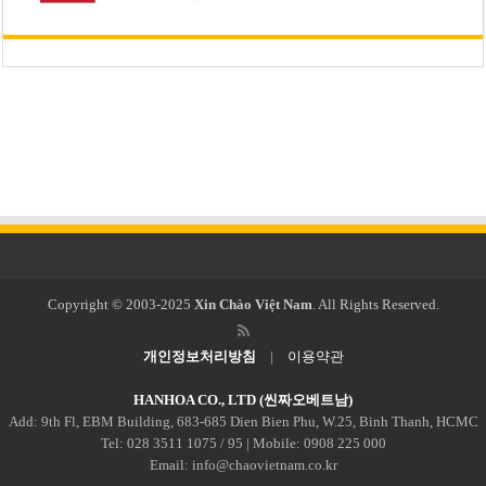
Copyright © 2003-2025
Xin Chào Việt Nam
. All Rights Reserved.
개인정보처리방침
|
이용약관
HANHOA CO., LTD (씬짜오베트남)
Add: 9th Fl, EBM Building, 683-685 Dien Bien Phu, W.25, Binh Thanh, HCMC
Tel: 028 3511 1075 / 95 | Mobile: 0908 225 000
Email: info@chaovietnam.co.kr