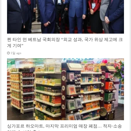
쩐 타인 먼 베트남 국회의장 “외교 성과, 국가 위상 제고에 크
게 기여”
1일 ago
싱가포르 하오마트, 마지막 프리미엄 매장 폐점… 적자·소송