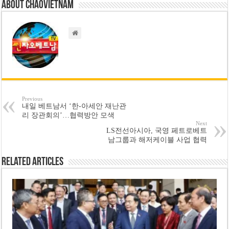
About chaovietnam
Previous
내일 베트남서 ‘한-아세안 재난관
리 장관회의’…협력방안 모색
Next
LS전선아시아, 국영 페트로베트
남그룹과 해저케이블 사업 협력
Related Articles