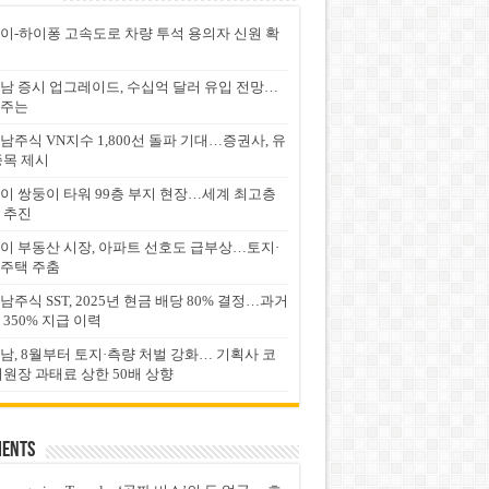
이-하이퐁 고속도로 차량 투석 용의자 신원 확
남 증시 업그레이드, 수십억 달러 유입 전망…
주는
남주식 VN지수 1,800선 돌파 기대…증권사, 유
종목 제시
이 쌍둥이 타워 99층 부지 현장…세계 최고층
 추진
이 부동산 시장, 아파트 선호도 급부상…토지·
주택 주춤
남주식 SST, 2025년 현금 배당 80% 결정…과거
 350% 지급 이력
남, 8월부터 토지·측량 처벌 강화… 기획사 코
위원장 과태료 상한 50배 상향
ents