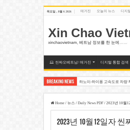
매거진
오늘의 뉴스
디지
목요일 , 8월 6 2026
Xin Chao Vie
xinchaovietnam, 베트남 정보를 한 눈에……
씬짜오베트남/ 매거진
디지털 통합 검색
Breaking News
하노이-하이퐁 고속도로 차량 
베트남 증시 업그레이드, 수십
베트남주식 VN지수 1,800선 
Home
/
뉴스
/
Daily News PDF
/
2023년 10
하노이 쌍둥이 타워 99층 부지
2023년 10월12일
하노이 부동산 시장, 아파트 