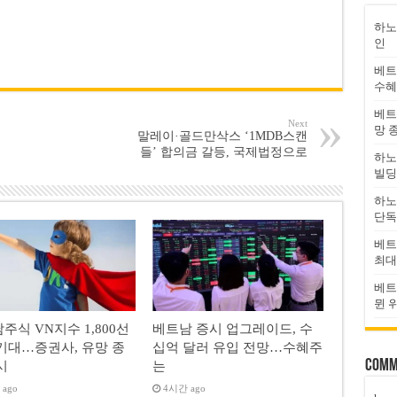
하노
인
베트
수혜
베트
Next
망 
말레이·골드만삭스 ‘1MDB스캔
들’ 합의금 갈등, 국제법정으로
하노
빌딩
하노
단독
베트
최대
베트
뮌 
주식 VN지수 1,800선
베트남 증시 업그레이드, 수
기대…증권사, 유망 종
십억 달러 유입 전망…수혜주
Comm
시
는
ago
4시간 ago