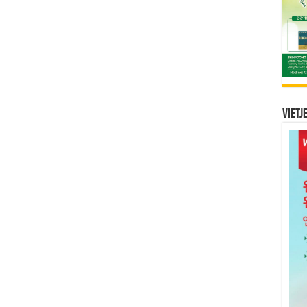
Vietj