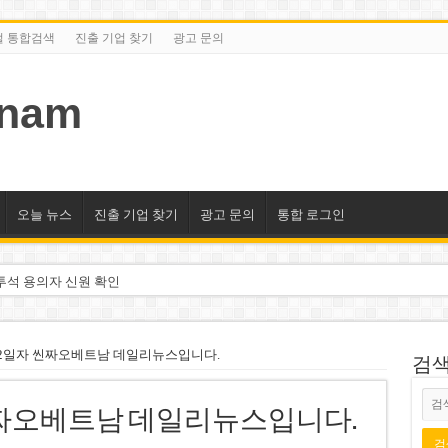
털 통합검색
진출 기업 찾기
광고 문의
tnam
오늘 뉴스
진출 기업 찾기
광고 문의
통합 로그인
투석 용의자 신원 확인
억 달러 유입 전망…수혜주는
돌파 기대…증권사, 유망 종목 제시
월12일자 씬짜오베트남 데일리뉴스입니다.
검색/
 현장…세계 최고층 빌딩 추진
자 씬짜오베트남 데일리뉴스입니다.
선호도 급부상…토지·단독주택 주춤