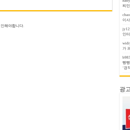
han
찌민
chao
이사
그인
해야합니다.
jy12
인터
widi
가 
b98
빵빵
‘경
광고문