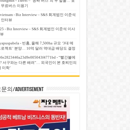
youngmin
-
Travel – ‘공짜 버스’의 두 얼굴… 호
 무료버스 이용기
vietnam
-
Biz Interview – S&S 회계법인 이준석
 인터뷰
25
-
Biz Interview – S&S 회계법인 이준석 이사
뷰
yapuspabela
-
빈홈, 올해 7,500ha 규모 ‘3대 메
프로젝트’ 분양… 10억 달러 역대급 배당도 결정
36e2823446a23d9e005043f4771bd
-
“빨간불에
? 서구와는 다른 배려”… 외국인이 본 호찌민의
적 미학’
의/Advertisement