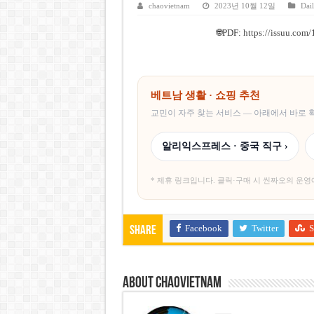
베트남주식 SST, 2025년 현금
chaovietnam
2023년 10월 12일
Dai
베트남 전자비자 사기 웹사이트
🌐
PDF:
https://issuu.co
호주 젯스타, 내년부터 기내 수
베트남, 8월부터 토지·측량 처
베트남 생활 · 쇼핑 추천
호찌민시, 약 6,500㎡ 토지 
교민이 자주 찾는 서비스 — 아래에서 바로
알리익스프레스 · 중국 직구 ›
* 제휴 링크입니다. 클릭·구매 시 씬짜오의 운영
Facebook
Twitter
S
Share
About chaovietnam