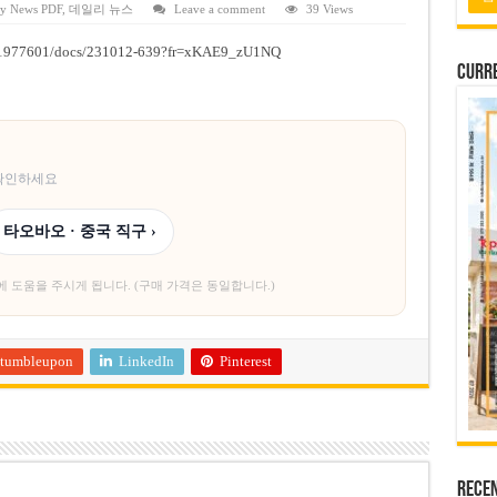
 배당 80% 결정…과거 최대 350% 지급 이력
ly News PDF
,
데일리 뉴스
Leave a comment
39 Views
 주의…외국인 여행자 피해 경보
m/1977601/docs/231012-639?fr=xKAE9_zU1NQ
Curre
납칸 이용 유료화
벌 강화… 기획사 코뮌 위원장 과태료 상한 50배 상향
용도변경 승인…리조트 개발 추진
 확인하세요
타오바오 · 중국 직구 ›
에 도움을 주시게 됩니다. (구매 가격은 동일합니다.)
tumbleupon
LinkedIn
Pinterest
Rece