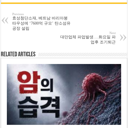
Previous
효성첨단소재, 베트남 바리아붕
따우성에 ‘7600억 규모’ 탄소섬유
공장 설립
Next
대만업체 파업발생….화요일 파
업후 조기퇴근
Related Articles