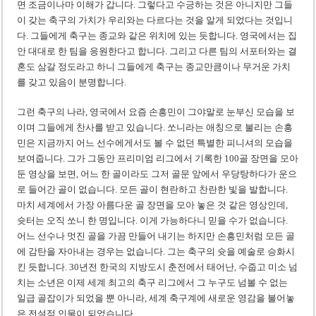
면 조금이나마 이해가 갑니다. 그렇다고 수긍하는 것은 아니지만 그들
이 갖는 축구의 가치가 우리와는 다르다는 것을 알게 되었다는 것입니
다. 그들에게 축구는 종교와 같은 위치에 있는 듯합니다. 영국에서는 집
안 대대로 한 팀을 응원한다고 합니다. 그리고 다른 팀의 서포터와는 결
혼도 삼갈 정도라고 하니 그들에게 축구는 종교만큼이나 무거운 가치
를 갖고 있음이 분명합니다.
그런 축구의 나라, 영국에서 요즘 손흥민이 그야말로 눈부신 모습을 보
이며 그들에게 찬사를 받고 있습니다. 쏘니라는 애칭으로 불리는 손흥
민은 지금까지 어느 선수에게서도 볼 수 없던 특별한 피니셔의 모습을
보여줍니다. 그가 그동안 프리미엄 리그에서 기록한 100골 장면을 모아
둔 영상을 보면, 어느 한 골이라도 그저 골문 앞에서 우당탕하다가 운으
로 들어간 골이 없습니다. 모든 골이 현란하고 찬란한 빛을 발합니다.
마치 세계에서 가장 아름다운 골 장면을 모아 놓은 것 같은 영상인데,
슛터는 오직 쏘니 한 명입니다. 이게 가능하다니 믿을 수가 없습니다.
어느 선수나 멋진 골을 가끔 만들어 내기는 하지만 손흥민처럼 모든 골
에 감탄을 자아내는 경우는 없습니다. 그는 축구의 슛을 예술로 승화시
킨 듯합니다. 30년전 한국의 지방도시 춘전에서 태어난, 수줍고 미소 넘
치는 소년은 이제 세계 최고의 축구 리그에서 그 누구도 넘볼 수 없는
일급 골잡이가 되었을 뿐 아니라, 세계 축구계에 새로운 영감을 불어놓
은 전설적 인물이 되었습니다.