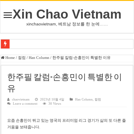
Xin Chao Vietnam
xinchaovietnam, 베트남 정보를 한 눈에……
쩐 타인 먼 베트남 국회의장 “외교 성과, 국가 위상 제고에 크게 기여”
Home
/
컬럼
/
Han Column
/
한주필 칼럼-손흥민이 특별한 이유
싱가포르 하오마트, 마지막 프리미엄 매장 폐점… 적자·소송 악재 속 사업 축
베트남 은행 분기 순이익 1조 동 시대…비엣콤뱅크 등 5곳 돌파
한주필 칼럼-손흥민이 특별한 이
PNJ, 다이아몬드 밀수 여파에 2분기 적자… 10월 임시 주총 개최
유
팜 녓 브엉 빈그룹 회장 딸, 그룹 계열사 경영에 첫 등장
chaovietnam
2023년 10월 4일
Han Column
,
컬럼
Leave a comment
30 Views
케펠, 투티엠 엠파이어시티 지분 전량 2억7000만 달러에 매각
베트남 MB은행, 2026년 수익 목표 자신…부동산 대출 비율 13% 고수
요즘 손흥민이 뛰고 있는 영국의 프리미엄 리그 경기가 삶의 또 다른 즐
베트남주식 HAT, 15년 연속 현금 배당…주당 3,000동 지급
거움을 보태줍니다.