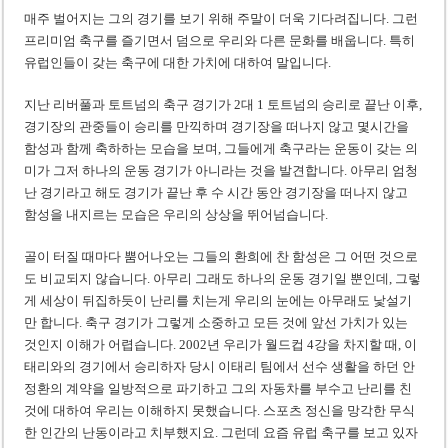
‘1,000억 달러 남북고속철 투자’ 호언장담 메콜로르 회장 체포
매주 벌어지는 그의 경기를 보기 위해 주말이 더욱 기다려집니다. 그런
베트남 세무당국, 납세자 정보 공개 기준·절차 명확화
프리미엄 축구를 즐기면서 덤으로 우리와 다른 문화를 배웁니다. 특히
유럽인들이 갖는 축구에 대한 가치에 대하여 말입니다.
지난 리버풀과 토트넘의 축구 경기가 2대 1 토트넘의 승리로 끝난 이후,
경기장의 관중들이 승리를 만끽하며 경기장을 떠나지 않고 몇시간을
함성과 함께 축하하는 모습을 보며, 그들에게 축구라는 운동이 갖는 의
미가 그저 하나의 운동 경기가 아니라는 것을 발견합니다. 아무리 엄청
난 경기라고 해도 경기가 끝난 후 수 시간 동안 경기장을 떠나지 않고
함성을 내지르는 모습은 우리의 상상을 뛰어넘습니다.
골이 터질 때마다 뿜어나오는 그들의 환희에 찬 함성은 그 어떤 것으로
도 비교되지 않습니다. 아무리 그래도 하나의 운동 경기일 뿐인데, 그렇
게 세상이 뒤집하듯이 난리를 치는게 우리의 눈에는 아무래도 낯설기
만 합니다. 축구 경기가 그렇게 소중하고 모든 것에 앞선 가치가 있는
것인지 이해가 어렵습니다. 2002년 우리가 월드컵 4강을 차지할 때, 이
태리와의 경기에서 승리하자 당시 이태리 팀에서 선수 생활을 하던 안
정환의 계약을 일방적으로 파기하고 그의 자동차를 부수고 난리를 친
것에 대하여 우리는 이해하지 못했습니다. 스포츠 정신을 망각한 무식
한 인간의 난동이라고 치부했지요. 그런데 요즘 유럽 축구를 보고 있자