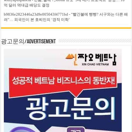
억 달러 역대급 배당도 결정
b9836e2823446a23d9e005043f4771bd
-
“빨간불에 빵빵? 서구와는 다른 배
려”… 외국인이 본 호찌민의 ‘경적 미학’
광고문의/Advertisement