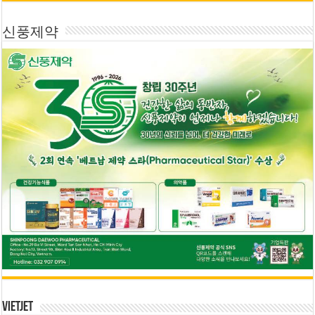
신풍제약
Vietjet