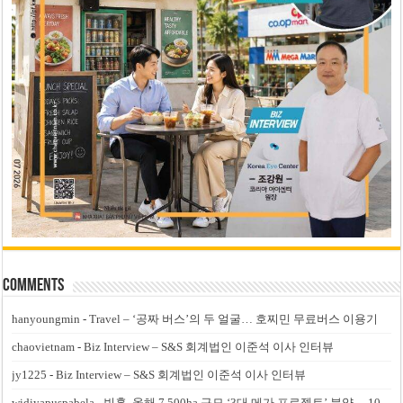
Comments
hanyoungmin
-
Travel – ‘공짜 버스’의 두 얼굴… 호찌민 무료버스 이용기
chaovietnam
-
Biz Interview – S&S 회계법인 이준석 이사 인터뷰
jy1225
-
Biz Interview – S&S 회계법인 이준석 이사 인터뷰
widiyapuspabela
-
빈홈, 올해 7,500ha 규모 ‘3대 메가 프로젝트’ 분양… 10