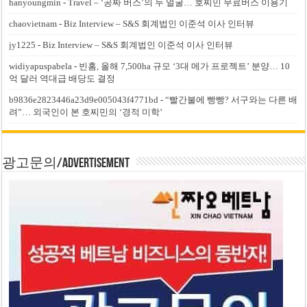
hanyoungmin
-
Travel – ‘공짜 버스’의 두 얼굴… 호찌민 무료버스 이용기
chaovietnam
-
Biz Interview – S&S 회계법인 이준석 이사 인터뷰
jy1225
-
Biz Interview – S&S 회계법인 이준석 이사 인터뷰
widiyapuspabela
-
빈홈, 올해 7,500ha 규모 ‘3대 메가 프로젝트’ 분양… 10
억 달러 역대급 배당도 결정
b9836e2823446a23d9e005043f4771bd
-
“빨간불에 빵빵? 서구와는 다른 배
려”… 외국인이 본 호찌민의 ‘경적 미학’
광고문의/Advertisement