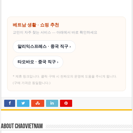
사우디·튀르키예·파키스탄, 메카 공동방위조약 체결…수니파 안보동맹 출범
우크라이나 ’40일 압박 작전’ 성과와 한계
베트남 생활 · 쇼핑 추천
교민이 자주 찾는 서비스 — 아래에서 바로 확인하세요
알리익스프레스 · 중국 직구 ›
타오바오 · 중국 직구 ›
* 제휴 링크입니다. 클릭·구매 시 씬짜오의 운영에 도움을 주시게 됩니다.
(구매 가격은 동일합니다.)
About chaovietnam