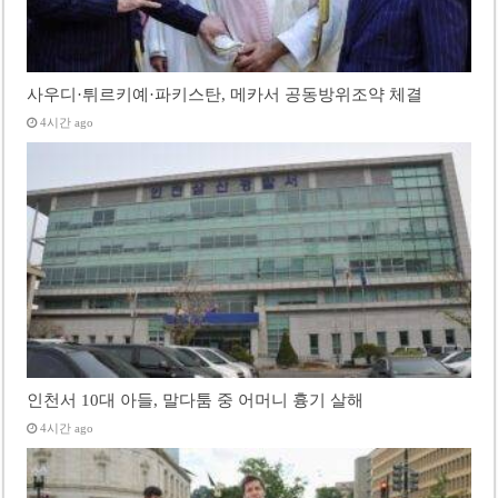
사우디·튀르키예·파키스탄, 메카서 공동방위조약 체결
4시간 ago
인천서 10대 아들, 말다툼 중 어머니 흉기 살해
4시간 ago