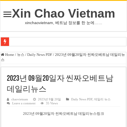
Xin Chao Vietnam
xinchaovietnam, 베트남 정보를 한 눈에……
사우디·튀르키예·파키스탄, 메카서 공동방위조약 체결
Home
/
뉴스
/
Daily News PDF
/
2023년 09월20일자 씬짜오베트남 데일리뉴
스
오픈AI, 차세대 AI ‘아스트라’ 출시 연기…사이버공격 위험 우려
인천서 10대 아들, 말다툼 중 어머니 흉기 살해
2023년 09월20일자 씬짜오베트남
U-17 여자배구 대표팀, 세계선수권 대만 3-1 제압 2연승
데일리뉴스
글로벌 정유시설 차질 속 K-정유, 에너지 안보 핵심 자산으로 재부상
美 법원, 리플렉팅 풀 훼손 용의자 공소기각…트럼프 ‘재고’ 촉구
chaovietnam
2023년 9월 20일
Daily News PDF
,
데일리 뉴스
Leave a comment
35 Views
태국 명문학교 총기난사…중학생, 교직원 등 최소 7명 살해
2023년 09월20일자 씬짜오베트남 데일리뉴스링크
카자흐스탄 거점 보이스피싱 조직원 4명 추가 구속