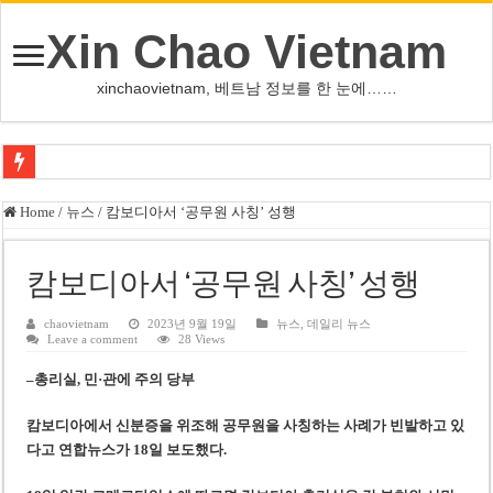
Xin Chao Vietnam
xinchaovietnam, 베트남 정보를 한 눈에……
쩐 타인 먼 베트남 국회의장 “외교 성과, 국가 위상 제고에 크게 기여”
Home
/
뉴스
/
캄보디아서 ‘공무원 사칭’ 성행
싱가포르 하오마트, 마지막 프리미엄 매장 폐점… 적자·소송 악재 속 사업 축
베트남 은행 분기 순이익 1조 동 시대…비엣콤뱅크 등 5곳 돌파
캄보디아서 ‘공무원 사칭’ 성행
PNJ, 다이아몬드 밀수 여파에 2분기 적자… 10월 임시 주총 개최
chaovietnam
2023년 9월 19일
뉴스
,
데일리 뉴스
Leave a comment
28 Views
팜 녓 브엉 빈그룹 회장 딸, 그룹 계열사 경영에 첫 등장
–
총리실, 민·관에 주의 당부
케펠, 투티엠 엠파이어시티 지분 전량 2억7000만 달러에 매각
베트남 MB은행, 2026년 수익 목표 자신…부동산 대출 비율 13% 고수
캄보디아에서 신분증을 위조해 공무원을 사칭하는 사례가 빈발하고 있
다
고 연합뉴스가 18일 보도했다.
베트남주식 HAT, 15년 연속 현금 배당…주당 3,000동 지급