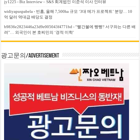
jy1225
-
Biz Interview – S&S 회계법인 이준석 이사 인터뷰
widiyapuspabela
-
빈홈, 올해 7,500ha 규모 ‘3대 메가 프로젝트’ 분양… 10
억 달러 역대급 배당도 결정
b9836e2823446a23d9e005043f4771bd
-
“빨간불에 빵빵? 서구와는 다른 배
려”… 외국인이 본 호찌민의 ‘경적 미학’
광고문의/Advertisement