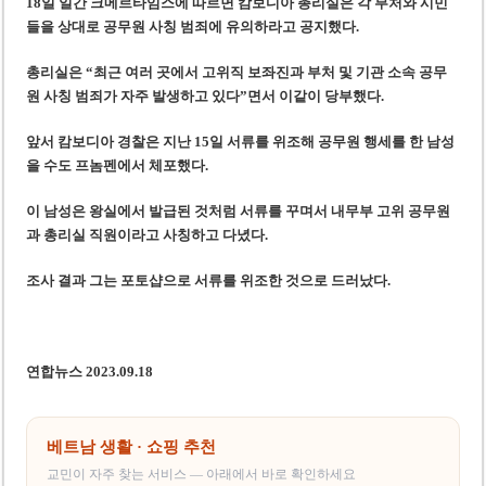
18일 일간 크메르타임스에 따르면 캄보디아 총리실은 각 부처와 시민
‘1,000억 달러 남북고속철 투자’ 호언장담 메콜로르 회장 체포
들을 상대로 공무원 사칭 범죄에 유의하라고 공지했다.
베트남 세무당국, 납세자 정보 공개 기준·절차 명확화
총리실은 “최근 여러 곳에서 고위직 보좌진과 부처 및 기관 소속 공무
원 사칭 범죄가 자주 발생하고 있다”면서 이같이 당부했다.
앞서 캄보디아 경찰은 지난 15일 서류를 위조해 공무원 행세를 한 남성
을 수도 프놈펜에서 체포했다.
이 남성은 왕실에서 발급된 것처럼 서류를 꾸며서 내무부 고위 공무원
과 총리실 직원이라고 사칭하고 다녔다.
조사 결과 그는 포토샵으로 서류를 위조한 것으로 드러났다.
연합뉴스 2023.09.18
베트남 생활 · 쇼핑 추천
교민이 자주 찾는 서비스 — 아래에서 바로 확인하세요