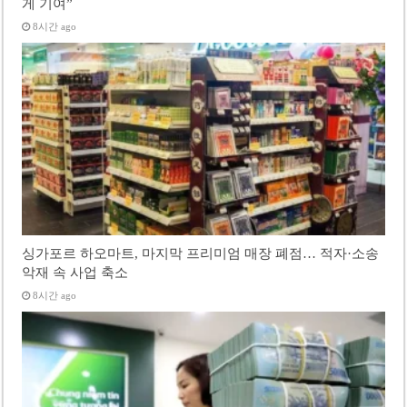
게 기여”
8시간 ago
싱가포르 하오마트, 마지막 프리미엄 매장 폐점… 적자·소송
악재 속 사업 축소
8시간 ago