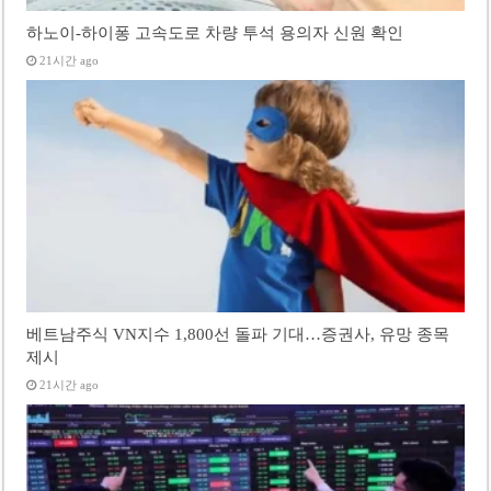
하노이-하이퐁 고속도로 차량 투석 용의자 신원 확인
21시간 ago
베트남주식 VN지수 1,800선 돌파 기대…증권사, 유망 종목
제시
21시간 ago