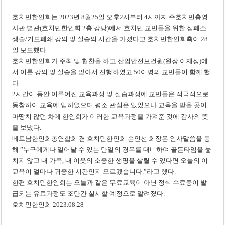
베트남, 8월부터 토지·측량 처벌 강화… 기획사 코뮌 위원장 과태료 상한 50배
호치민한인회는 2023년 8월25일 오후2시부터 4시까지 주호치민총영
호찌민시, 약 6,500㎡ 토지 용도변경 승인…리조트 개발 추진
사관 별관(호치민한인회 2층 강당)에서 호치민 교민들을 위한 심폐소
생술/기도폐쇄 강의 및 실습의 시간을 가졌다고 호치민한인회측이 28
일 보도했다.
호치민한인회가 주최 및 협찬을 하고 산업안전보건원(원장 이재성)에
서 이론 강의 및 실습을 맡아서 진행하였고 50여명의 교민들이 함께 했
다.
2시간여 동안 이루어진 교육과정 및 실습과정에 교민들은 적극적으로
동참하여 교육에 임하였으며 평소 관심은 있었으나 교육을 받을 곳이
마땅치 않던 차에 한인회가 이러한 교육과정을 가져준 것에 감사의 뜻
을 보냈다.
베트남한인회총연합회 겸 호치민한인회 손인선 회장은 인사말씀을 통
해 ”누구에게나 일어날 수 있는 만일의 경우를 대비하여 골든타임을 놓
치지 않고 내 가족, 내 이웃의 소중한 생명을 살릴 수 있다면 오늘의 이
교육이 얼마나 귀중한 시간인지 모르겠습니다.”라고 했다.
한편 호치민한인회는 오늘과 같은 무료교육이 아닌 정식 수료증이 발
급되는 유료과정도 조만간 실시할 예정으로 알려졌다.
호치민한인회 2023.08.28