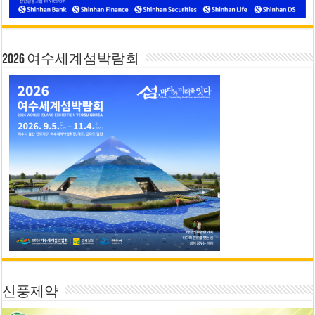
2026 여수세계섬박람회
신풍제약