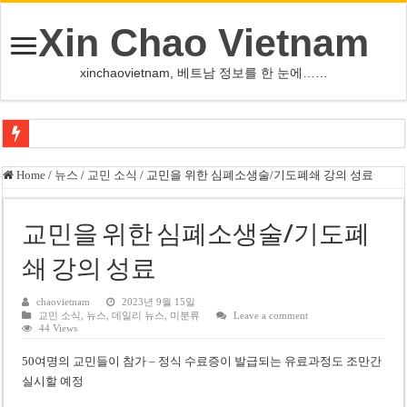
Xin Chao Vietnam
xinchaovietnam, 베트남 정보를 한 눈에……
하노이-하이퐁 고속도로 차량 투석 용의자 신원 확인
Home
/
뉴스
/
교민 소식
/
교민을 위한 심폐소생술/기도폐쇄 강의 성료
베트남 증시 업그레이드, 수십억 달러 유입 전망…수혜주는
베트남주식 VN지수 1,800선 돌파 기대…증권사, 유망 종목 제시
교민을 위한 심폐소생술/기도폐
하노이 쌍둥이 타워 99층 부지 현장…세계 최고층 빌딩 추진
쇄 강의 성료
하노이 부동산 시장, 아파트 선호도 급부상…토지·단독주택 주춤
chaovietnam
2023년 9월 15일
교민 소식
,
뉴스
,
데일리 뉴스
,
미분류
Leave a comment
베트남주식 SST, 2025년 현금 배당 80% 결정…과거 최대 350% 지급 이력
44 Views
베트남 전자비자 사기 웹사이트 주의…외국인 여행자 피해 경보
50여명의 교민들이 참가 – 정식 수료증이 발급되는 유료과정도 조만간
호주 젯스타, 내년부터 기내 수납칸 이용 유료화
실시할 예정