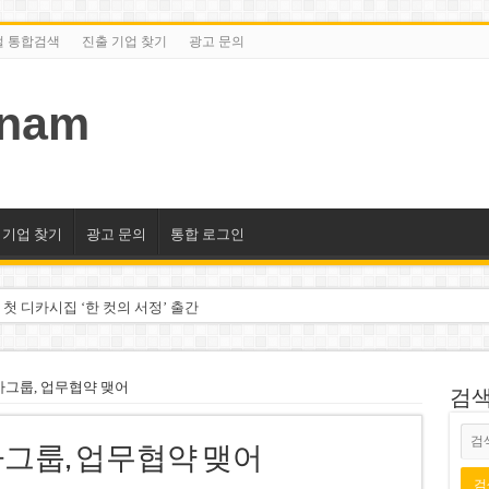
털 통합검색
진출 기업 찾기
광고 문의
tnam
 기업 찾기
광고 문의
통합 로그인
 첫 디카시집 ‘한 컷의 서정’ 출간
세 상위 10곳 공개…절반은 국영기업
조2천억동, 2~3개월 조기 달성 자신”
그룹, 업무협약 맺어
검색/
구계·북미 정치권 불신임 압박 직면
그룹, 업무협약 맺어
도 못 펴는 열악한 환경