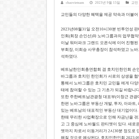
호찌민시, 올해 국경절 연휴 5일
chaovietnam
2023년 9월 15일
교민
우크라이나 전황 1,623일: 
교민들의 다양한 혜택을 제공 약속과 더불어
호찌민 Đá Đỏ 수로 정비 사업, 
2023년08월31일 오전10시30분 빈투언
미 국방부, 육군 참모총장 임명
인회(회장 손인선)와 노바그룹과의 업무협약
이날 워터파크 그랜드 오픈식에 이어 진행된
조세심판원, 배우 유연석 30억
부회장, 이희승 사무총장이 참석하였고 노바그룹
석하였다.
베트남한인회총연합회 겸 호치민한인회 손인선
바그룹과 호치민 한인회가 서로의 상생을 협
통해서 노바그룹은 호치민 교민들 에게 다양
태에 참여할 수 있는 그 기초가 되길 바랍니다
또한 주한베트남관광청 대표부(이창근 관광
한편 노바그룹은 부동산 개발, 투자, 아파트,
있는 베트남의 대표적인 부동산 대기업이다.
한때 무리한 사업확장으로 인해 자금난을 겪
고 그 중심에 노바월드 판티엣이 있다. 새
엣까지 차로서 이동거리가 2시30분 정도로
해질 것으로 예상된다. 호치민한인회 2023.09