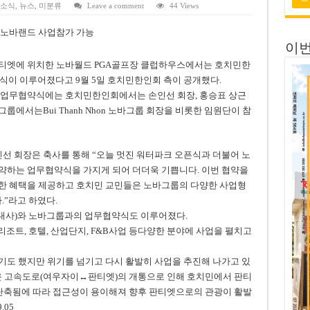
 연속 휴무 확정… 8월 29일~9월 2일
 소식
,
뉴스
,
미분류
Leave a comment
44 Views
키이우, 탄도미사일 요격 실패…드론, 모스크바 집중 공격
 노바랜드 사업참가 가능
이번
2026년 말 완공 목표
성 판티엣에 위치한 노바월드 PGA골프장 클럽하우스에서는 호치민한
 난항
식이 이루어졌다고 9월 5일 호치민한인회 측이 공개했다.
 업무협약식에는 호치민한인회에서는 손인선 회장, 홍승표 상근
 세금 불복 청구 기각
에서는Bui Thanh Nhon 노바그룹 회장을 비롯한 임원단이 참
 회장은 축사를 통해 “오늘 멋진 워터파크 오픈식과 더불어 노
약하는 업무협약식을 가지게 되어 더더욱 기쁩니다. 이번 협약을
한 혜택을 제공하고 호치민 교민들은 노바그룹의 다양한 사업형
.”라고 하였다.
대사)와 노바그룹과의 업무협약식도 이루어졌다.
 리조트, 호텔, 산업단지, F&B사업 등다양한 분야에 사업을 펼치고
기도 했지만 위기를 넘기고 다시 활발히 사업을 추진해 나가고 있
로운 고속도로(여우자이↔판티엣)의 개통으로 인해 호치민에서 판티
 단축됨에 따라 접근성이 용이해져 향후 판티엣으로의 관광이 활발
.05