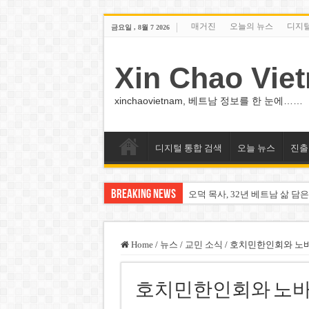
매거진
오늘의 뉴스
디지
금요일 , 8월 7 2026
Xin Chao Vie
xinchaovietnam, 베트남 정보를 한 눈에……
디지털 통합 검색
오늘 뉴스
진출
Breaking News
오덕 목사, 32년 베트남 삶 담은
베트남 화학·플라스틱 기업 납
MWG 대표 “올해 이익 목표 9
Home
/
뉴스
/
교민 소식
/
호치민한인회와 노바
FIFA 인판티노 회장, 유럽 축
호치민한인회와 노바
미화원 쪽방 휴게실 논란…허리