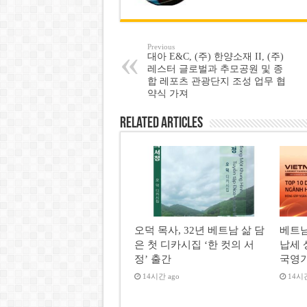
Previous
대아 E&C, (주) 한양소재 II, (주)
레스터 글로벌과 추모공원 및 종
합 레포츠 관광단지 조성 업무 협
약식 가져
Related Articles
오덕 목사, 32년 베트남 삶 담
베트남
은 첫 디카시집 ‘한 컷의 서
납세 
정’ 출간
국영
14시간 ago
14시간