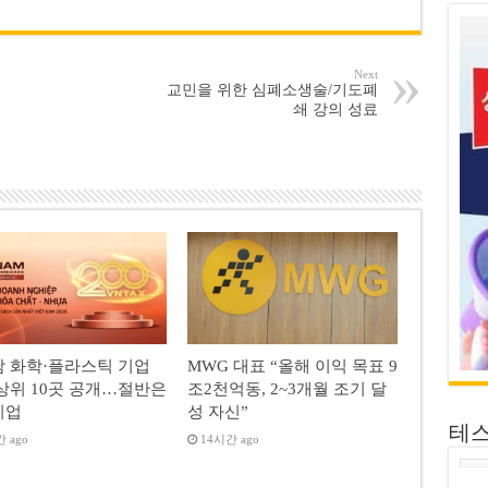
Next
교민을 위한 심폐소생술/기도폐
쇄 강의 성료
 화학·플라스틱 기업
MWG 대표 “올해 이익 목표 9
상위 10곳 공개…절반은
조2천억동, 2~3개월 조기 달
기업
성 자신”
테
 ago
14시간 ago