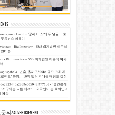
ents
youngmin
-
Travel – ‘공짜 버스’의 두 얼굴… 호
 무료버스 이용기
vietnam
-
Biz Interview – S&S 회계법인 이준석
 인터뷰
25
-
Biz Interview – S&S 회계법인 이준석 이사
뷰
yapuspabela
-
빈홈, 올해 7,500ha 규모 ‘3대 메
프로젝트’ 분양… 10억 달러 역대급 배당도 결정
36e2823446a23d9e005043f4771bd
-
“빨간불에
? 서구와는 다른 배려”… 외국인이 본 호찌민의
적 미학’
의/Advertisement