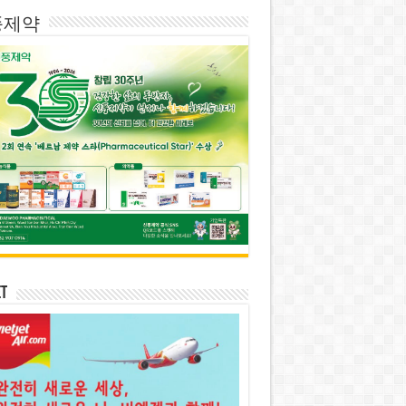
풍제약
et