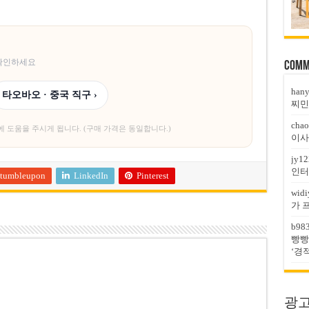
 확인하세요
Comm
han
타오바오 · 중국 직구 ›
찌민
chao
에 도움을 주시게 됩니다. (구매 가격은 동일합니다.)
이사
jy12
인터
tumbleupon
LinkedIn
Pinterest
widi
가 
b98
빵빵
‘경
광고문