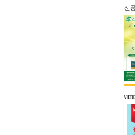
신
Vietj