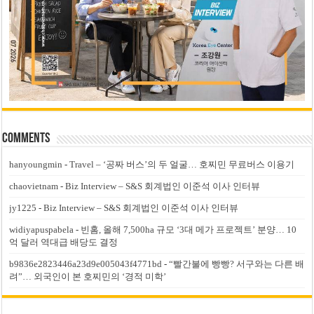
Comments
hanyoungmin
-
Travel – ‘공짜 버스’의 두 얼굴… 호찌민 무료버스 이용기
chaovietnam
-
Biz Interview – S&S 회계법인 이준석 이사 인터뷰
jy1225
-
Biz Interview – S&S 회계법인 이준석 이사 인터뷰
widiyapuspabela
-
빈홈, 올해 7,500ha 규모 ‘3대 메가 프로젝트’ 분양… 10
억 달러 역대급 배당도 결정
b9836e2823446a23d9e005043f4771bd
-
“빨간불에 빵빵? 서구와는 다른 배
려”… 외국인이 본 호찌민의 ‘경적 미학’