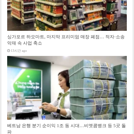
싱가포르 하오마트, 마지막 프리미엄 매장 폐점… 적자·소송
악재 속 사업 축소
13시간 ago
베트남 은행 분기 순이익 1조 동 시대…비엣콤뱅크 등 5곳 돌
파