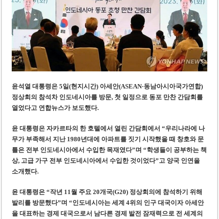
‘1,000억 달러 남북고속철 투자’ 호언장담 메콜로르 회장 체포
베트남 세무당국, 납세자 정보 공개 기준·절차 명확화
윤석열 대통령은 5일(현지시간) 아세안(ASEAN·동남아시아국가연합)
정상회의 참석차 인도네시아를 방문, 첫 일정으로 동포 만찬 간담회를
열었다
고 연합뉴스가 보도했다.
윤 대통령은 자카르타의 한 호텔에서 열린 간담회에서 “우리나라에 나
무가 부족해서 지난 1980년대에 아파트를 짓기 시작했을 때 창호와 문
틀은 전부 인도네시아에서 수입한 목재였다”며 “학생들이 공부하는 책
상, 고급 가구 전부 인도네시아에서 수입한 것이었다”고 양국 인연을
소개했다.
윤 대통령은 “작년 11월 주요 20개국(G20) 정상회의에 참석하기 위해
발리를 방문했다”며 “인도네시아는 세계 4위의 인구 대국이자 아세안
을 대표하는 경제 대국으로서 남다른 경제 발전 잠재력으로 전 세계의