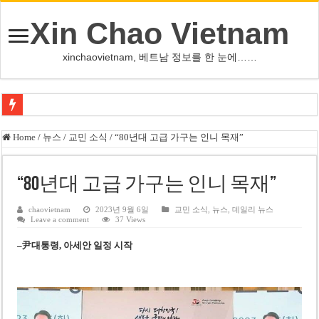
Xin Chao Vietnam
xinchaovietnam, 베트남 정보를 한 눈에……
쩐 타인 먼 베트남 국회의장 “외교 성과, 국가 위상 제고에 크게 기여”
Home
/
뉴스
/
교민 소식
/
“80년대 고급 가구는 인니 목재”
싱가포르 하오마트, 마지막 프리미엄 매장 폐점… 적자·소송 악재 속 사업 축
베트남 은행 분기 순이익 1조 동 시대…비엣콤뱅크 등 5곳 돌파
“80년대 고급 가구는 인니 목재”
PNJ, 다이아몬드 밀수 여파에 2분기 적자… 10월 임시 주총 개최
chaovietnam
2023년 9월 6일
교민 소식
,
뉴스
,
데일리 뉴스
Leave a comment
37 Views
팜 녓 브엉 빈그룹 회장 딸, 그룹 계열사 경영에 첫 등장
–
尹대통령, 아세안 일정 시작
케펠, 투티엠 엠파이어시티 지분 전량 2억7000만 달러에 매각
베트남 MB은행, 2026년 수익 목표 자신…부동산 대출 비율 13% 고수
베트남주식 HAT, 15년 연속 현금 배당…주당 3,000동 지급