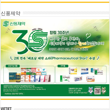
신풍제약
Vietjet