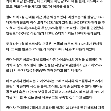
기아 베트남 합작법인 타코기아도 지난달 3570대를 판매, 미쓰비시와
포드, 마쯔다 등을 제치고 ‘톱3’에 이름을 올렸다.
현대차의 7월 판매를 이끈 것은 엑센트였다. 엑센트는 7월 한달간 1375
대가 판매됐으며 이어 크레타( 551대)와 그랜드 i10(515대)가 판매를 주
도했다. 싼타페(294대)와 투싼(259대) 등 SUV 라인도 판매를 견인했다.
앨란트라(국내명 아반떼)가 183대, 스타게이저는 150대가 판매됐다.
토요타는 7월 베스트셀링 모델은 ‘코롤라 크로스’로 1125대가 판매됐
다. 그 뒤를 벨로즈(522대), 레이즈(335대), 위고(314대)가 이었다.
현대탄콩은 베트남에서 조립생산된 아이오닉5의 가격을 발표하며 전
기차 시장도 주도한다. 현대탄콩은 지난달 31일(현지시간) 아이오닉5
를 13억 동(약 7240만원)부터 판매한다고 밝힌 바 있다.
베트남에서 판매되는 아이오닉5는 프레스티지와 익스클루시브 2가지
트림이 제공되며 색상은 블랙, 화이트, 실버 중 선택할 수 있다. 현대탄
콩은 8년 혹은 16만km 보증을 제공하고 2024년까지 베트남 내 80% 지
역을 커버할 수 있는 충전 네트워크도 구축할 것이라고 전했다.
현대차 판매량이 7월에도 토요타를 제치며 2022년에 뺏긴 베트남 자동