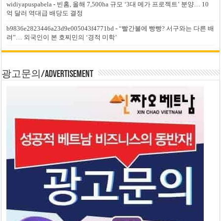
widiyapuspabela
-
빈홈, 올해 7,500ha 규모 ‘3대 메가 프로젝트’ 분양… 10
억 달러 역대급 배당도 결정
b9836e2823446a23d9e005043f4771bd
-
“빨간불에 빵빵? 서구와는 다른 배
려”… 외국인이 본 호찌민의 ‘경적 미학’
광고문의/Advertisement