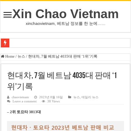
Xin Chao Vietnam
xinchaovietnam, 베트남 정보를 한 눈에……
오덕 목사, 32년 베트남 삶 담은 첫 디카시집 ‘한 컷의 서정’ 출간
Home
/
뉴스
/
현대차, 7월 베트남 4035대 판매 ‘1위’기록
베트남 화학·플라스틱 기업 납세 상위 10곳 공개…절반은 국영기업
MWG 대표 “올해 이익 목표 9조2천억동, 2~3개월 조기 달성 자신”
현대차, 7월 베트남 4035대 판매 ‘1
FIFA 인판티노 회장, 유럽 축구계·북미 정치권 불신임 압박 직면
위’기록
미화원 쪽방 휴게실 논란…허리도 못 펴는 열악한 환경
chaovietnam
2023년 8월 16일
뉴스
,
데일리 뉴스
Leave a comment
38 Views
호찌민시, 올해 국경절 연휴 5일 연속 휴무 확정… 8월 29일~9월 2일
– 2위
토요타 3813대
우크라이나 전황 1,623일: 키이우, 탄도미사일 요격 실패…드론, 모스크바 집
호찌민 Đá Đỏ 수로 정비 사업, 2026년 말 완공 목표