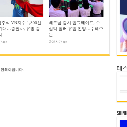
주식 VN지수 1,800선
베트남 증시 업그레이드, 수
기대…증권사, 유망 종
십억 달러 유입 전망…수혜주
시
는
 ago
23시간 ago
테
그인
해야합니다.
SHIN