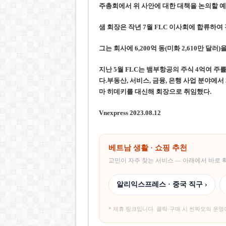
주총회에서
위 사안에 대한 대책을 논의할 예정
샘 회장은 작년 7월 FLC 이사회에 합류하
그는 회사에 6,200억 동(미화 2,610만 달
지난 5월 FLC는 뱀부항공의 주식 4억여 
다.부동산, 서비스, 금융, 은행 사업 분야에서
마 히데키를 대신해 회장으로 취임
했다.
Vnexpress 2023.08.12
베트남 생활 · 쇼핑 추천
교민이 자주 찾는 서비스 — 아래에서 바로
알리익스프레스 · 중국 직구 ›
* 제휴 링크입니다. 클릭·구매 시 씬짜오의 운영