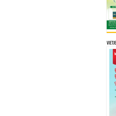
Vietj