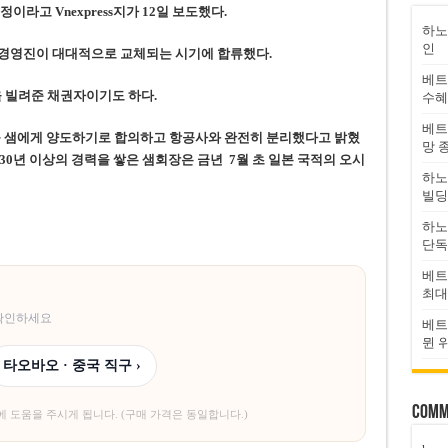
이라고 Vnexpress지가 12일 보도했다.
하노
인
여 경영진이 대대적으로 교체되는 시기에 합류했
다.
베트
러)을 빌려준 채권자이기도
하
다.
수혜
베트
주를 샘에게 양도하기로 합의하고 항공사와 완전히 분리했다고 밝혔
망 
 30년 이상의 경력을 쌓
은 샘회장은 금년
7월 초 일본 국적의 오시
하노
빌딩
하노
단독
베트
최대
 확인하세요
베트
뮌 
타오바오 · 중국 직구 ›
Comm
에 도움을 주시게 됩니다. (구매 가격은 동일합니다.)