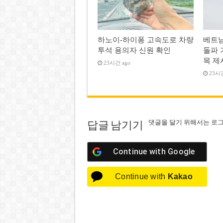
하노이-하이퐁 고속도로 차량
베트남
투석 용의자 신원 확인
돌파 
목 제
23시간 ago
23시간
댓글을 달기 위해서는
로
답글 남기기
Continue with
Google
Continue with
Kakao