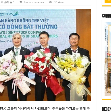
 배당 80% 결정…과거 최대 350% 지급 이력
,
데일리 뉴스
Leave a comment
32 Views
 주의…외국인 여행자 피해 경보
Curre
납칸 이용 유료화
벌 강화… 기획사 코뮌 위원장 과태료 상한 50배 상향
용도변경 승인…리조트 개발 추진
회장이 FLC 그룹의 이사직에서 사임했으며, 주주들은 다가오는 연례 주
Rece