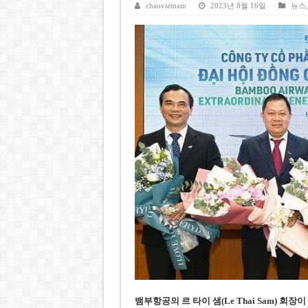
베트남주식 SST, 2025년 현금
chaovietnam
2023년 8월 16일
뉴스
베트남 전자비자 사기 웹사이트
호주 젯스타, 내년부터 기내 수
베트남, 8월부터 토지·측량 처
호찌민시, 약 6,500㎡ 토지 
뱀부항공의 르 타이 샘(Le Thai Sam) 