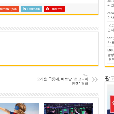
han
찌민
tumbleupon
LinkedIn
Pinterest
chao
이사
jy12
인터
widi
가 
b98
빵빵
‘경
Next
광고문
오리온·日롯데, 베트남 ‘초코파이
전쟁’ 격화