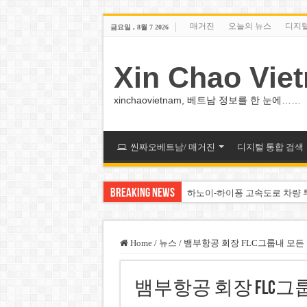
매거진
오늘의 뉴스
디지
금요일 , 8월 7 2026
Xin Chao Vie
xinchaovietnam, 베트남 정보를 한 눈에……
씬짜오베트남/ 매거진
디지털 통합 검색
Breaking News
하노이-하이퐁 고속도로 차량 
베트남 증시 업그레이드, 수십
베트남주식 VN지수 1,800선 
Home
/
뉴스
/
뱀부항공 회장 FLC그룹내 모든
하노이 쌍둥이 타워 99층 부지
뱀부항공 회장 FLC그
하노이 부동산 시장, 아파트 