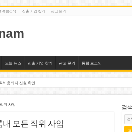
털 통합검색
진출 기업 찾기
광고 문의
tnam
오늘 뉴스
진출 기업 찾기
광고 문의
통합 로그인
투석 용의자 신원 확인
억 달러 유입 전망…수혜주는
돌파 기대…증권사, 유망 종목 제시
 직위 사임
검색/
 현장…세계 최고층 빌딩 추진
룹내 모든 직위 사임
선호도 급부상…토지·단독주택 주춤