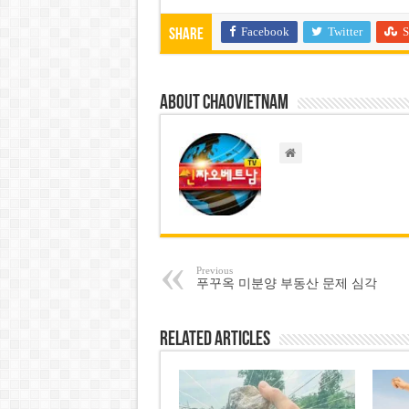
Facebook
Twitter
S
Share
About chaovietnam
Previous
푸꾸옥 미분양 부동산 문제 심각
Related Articles