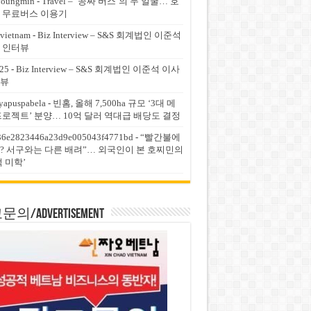
youngmin
-
Travel – ‘공짜 버스’의 두 얼굴… 호
 무료버스 이용기
vietnam
-
Biz Interview – S&S 회계법인 이준석
 인터뷰
25
-
Biz Interview – S&S 회계법인 이준석 이사
뷰
yapuspabela
-
빈홈, 올해 7,500ha 규모 ‘3대 메
프로젝트’ 분양… 10억 달러 역대급 배당도 결정
36e2823446a23d9e005043f4771bd
-
“빨간불에
? 서구와는 다른 배려”… 외국인이 본 호찌민의
적 미학’
의/Advertisement