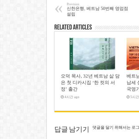
Previous
신한은행, 베트남 50번째 영업점
설립
Related Articles
오덕 목사, 32년 베트남 삶 담
베트남
은 첫 디카시집 ‘한 컷의 서
납세 
정’ 출간
국영
4시간 ago
5시간 
댓글을 달기 위해서는
로
답글 남기기