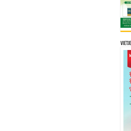
Vietj