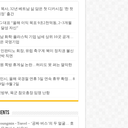
 목사, 32년 베트남 삶 담은 첫 디카시집 ‘한 컷
서정’ 출간
G 대표 “올해 이익 목표 9조2천억동, 2~3개월
 달성 자신”
남 화학·플라스틱 기업 납세 상위 10곳 공개…
은 국영기업
FA 인판티노 회장, 유럽 축구계·북미 정치권 불신
압박 직면
원 쪽방 휴게실 논란…허리도 못 펴는 열악한
민시, 올해 국경절 연휴 5일 연속 휴무 확정… 8
9일~9월 2일
국방부, 육군 참모총장 임명 난항
ents
youngmin
-
Travel – ‘공짜 버스’의 두 얼굴… 호