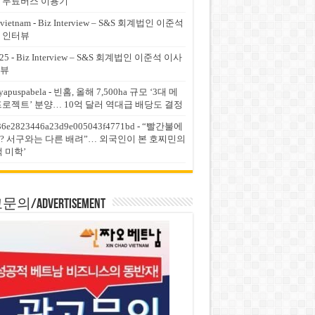
 무료버스 이용기
vietnam
-
Biz Interview – S&S 회계법인 이준석
 인터뷰
25
-
Biz Interview – S&S 회계법인 이준석 이사
뷰
yapuspabela
-
빈홈, 올해 7,500ha 규모 ‘3대 메
프로젝트’ 분양… 10억 달러 역대급 배당도 결정
36e2823446a23d9e005043f4771bd
-
“빨간불에
? 서구와는 다른 배려”… 외국인이 본 호찌민의
적 미학’
의/Advertisement