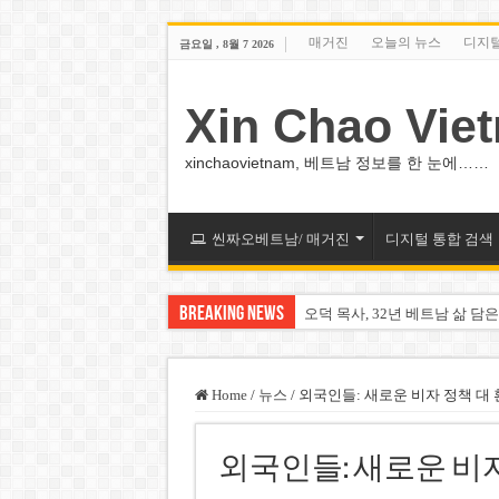
매거진
오늘의 뉴스
디지
금요일 , 8월 7 2026
Xin Chao Vie
xinchaovietnam, 베트남 정보를 한 눈에……
씬짜오베트남/ 매거진
디지털 통합 검색
Breaking News
오덕 목사, 32년 베트남 삶 담은
베트남 화학·플라스틱 기업 납
MWG 대표 “올해 이익 목표 9
Home
/
뉴스
/
외국인들: 새로운 비자 정책 대
FIFA 인판티노 회장, 유럽 축
외국인들: 새로운 비자
미화원 쪽방 휴게실 논란…허리