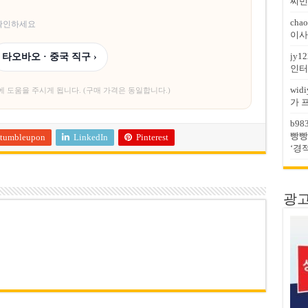
찌민
chao
 확인하세요
이사
jy12
타오바오 · 중국 직구 ›
인터
widi
에 도움을 주시게 됩니다. (구매 가격은 동일합니다.)
가 
b98
빵빵
tumbleupon
LinkedIn
Pinterest
‘경
광고문