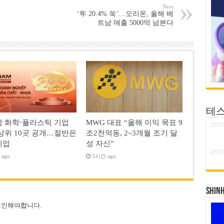
Next
‘年 20.4% 쑥’…오리온, 올해 베
트남 매출 5000억 넘본다
테
 화학·플라스틱 기업
MWG 대표 “올해 이익 목표 9
상위 10곳 공개…절반은
조2천억동, 2~3개월 조기 달
기업
성 자신”
ago
5시간 ago
SHIN
그인
해야합니다.