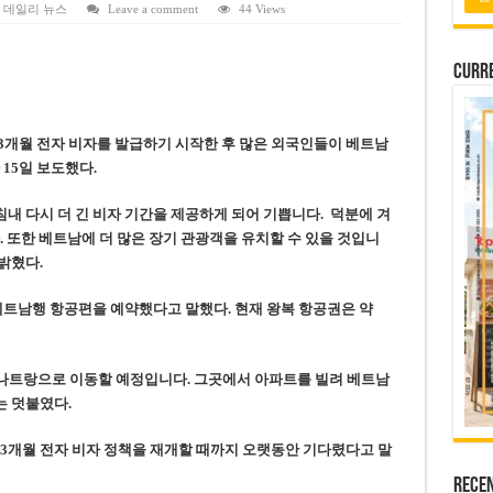
 연속 휴무 확정… 8월 29일~9월 2일
,
데일리 뉴스
Leave a comment
44 Views
키이우, 탄도미사일 요격 실패…드론, 모스크바 집중 공격
Curre
2026년 말 완공 목표
 난항
3개월 전자 비자를 발급하기 시작한 후 많은 외국인들이 베트남
 세금 불복 청구 기각
가 15일 보도했다.
내 다시 더 긴 비자 기간을 제공하게 되어 기쁩니다. 덕분에 겨
. 또한 베트남에 더 많은 장기 관광객을 유치할 수 있을 것입니
밝혔다
.
베트남행 항공편을 예약했다고 말했다. 현재 왕복 항공권은 약
 나트랑으로 이동할 예정입니다. 그곳에서 아파트를 빌려 베트남
는 덧붙였다.
 3개월 전자 비자 정책을 재개할 때까지 오랫동안 기다렸다고
말
Rece