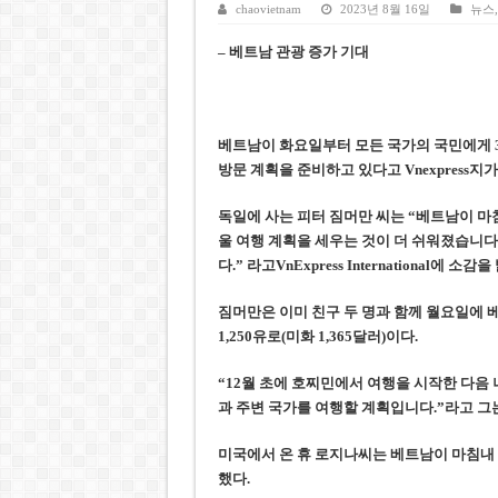
호찌민시, 올해 국경절 연휴 5일
chaovietnam
2023년 8월 16일
뉴스
우크라이나 전황 1,623일: 
– 베트남 관광 증가 기대
호찌민 Đá Đỏ 수로 정비 사업, 
미 국방부, 육군 참모총장 임명
베트남이 화요일부터 모든 국가의 국민에게 
조세심판원, 배우 유연석 30억
방문 계획을 준비하고 있
다고 Vnexpress지
독일에 사는 피터 짐머만 씨는
“베트남이 마침
울 여행 계획을 세우는 것이 더 쉬워졌습니다
다.”
라고VnExpress International에
소감을 
짐머만은 이미 친구 두 명과 함께 월요일에 
1,250유로(미화 1,365달러)이다.
“12월 초에 호
찌
민에서 여행을 시작한 다음
과 주변 국가를 여행할 계획입니다.”라고 그
미국에서 온 휴 로지나
씨
는 베트남이 마침내
했다
.