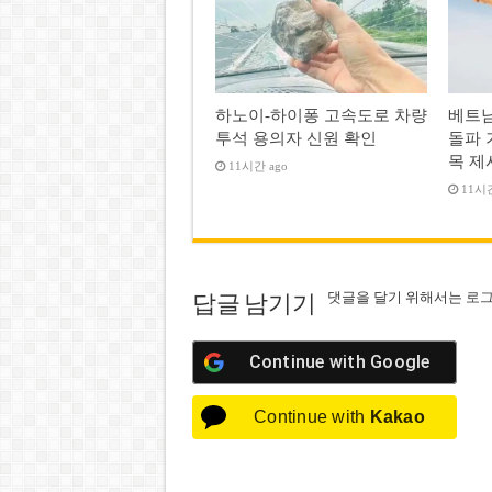
하노이-하이퐁 고속도로 차량
베트남
투석 용의자 신원 확인
돌파 
목 제
11시간 ago
11시간
댓글을 달기 위해서는
로
답글 남기기
Continue with
Google
Continue with
Kakao