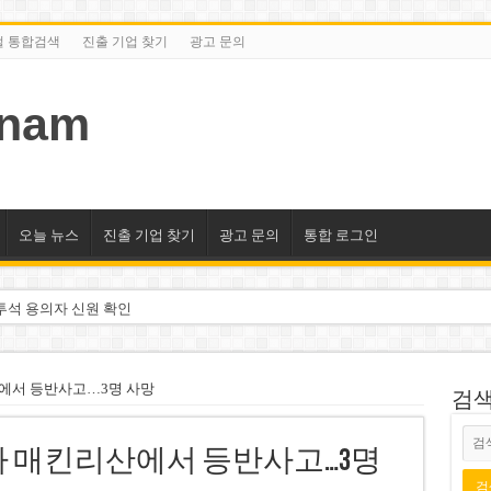
털 통합검색
진출 기업 찾기
광고 문의
tnam
오늘 뉴스
진출 기업 찾기
광고 문의
통합 로그인
투석 용의자 신원 확인
억 달러 유입 전망…수혜주는
돌파 기대…증권사, 유망 종목 제시
에서 등반사고…3명 사망
검색/
 현장…세계 최고층 빌딩 추진
카 매킨리산에서 등반사고…3명
선호도 급부상…토지·단독주택 주춤