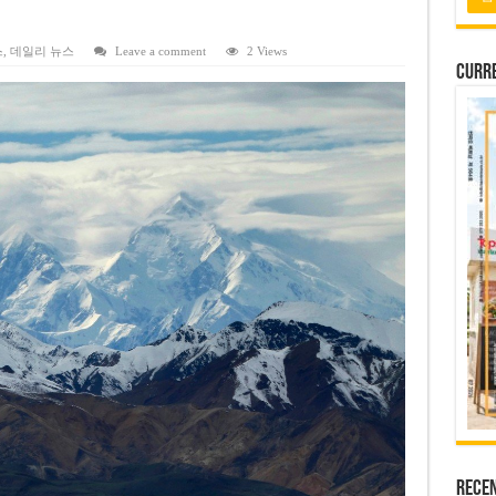
 배당 80% 결정…과거 최대 350% 지급 이력
 주의…외국인 여행자 피해 경보
스
,
데일리 뉴스
Leave a comment
2 Views
Curre
납칸 이용 유료화
벌 강화… 기획사 코뮌 위원장 과태료 상한 50배 상향
용도변경 승인…리조트 개발 추진
Rece