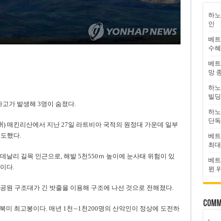
하노
인
베트
수혜
베트
망 
하노
빌딩
사고가 발생해 3명이 숨졌다.
하노
단독
州) 매킨리산에서 지난 27일 라트비아 국적의 원정대 가운데 일부
보도했다.
베트
최대
날리 길목 인근으로, 해발 5천550ｍ 높이에 눈사태 위험이 있
베트
이다.
뮌 
공원 구조대가 긴 밧줄을 이용해 구조에 나선 것으로 전해졌다.
Comm
북미 최고봉이다. 매년 1천∼1천200명의 산악인이 정상에 도전하