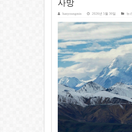
베트남주식 SST, 2025년 현금
사망
베트남 전자비자 사기 웹사이트
hanyoungmin
2026년 5월 30일
뉴
호주 젯스타, 내년부터 기내 수
베트남, 8월부터 토지·측량 처
호찌민시, 약 6,500㎡ 토지 