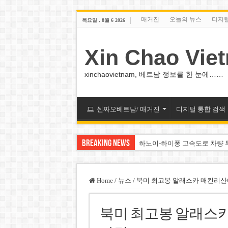
매거진
오늘의 뉴스
디지
목요일 , 8월 6 2026
Xin Chao Vie
xinchaovietnam, 베트남 정보를 한 눈에……
씬짜오베트남/ 매거진
디지털 통합 검색
Breaking News
하노이-하이퐁 고속도로 차량 
베트남 증시 업그레이드, 수십
베트남주식 VN지수 1,800선 
Home
/
뉴스
/
북미 최고봉 알래스카 매킨리산
하노이 쌍둥이 타워 99층 부지
북미 최고봉 알래스
하노이 부동산 시장, 아파트 