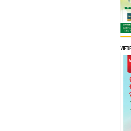
Vietj