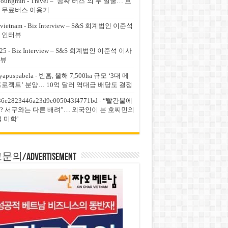
youngmin
-
Travel – ‘공짜 버스’의 두 얼굴… 호
 무료버스 이용기
vietnam
-
Biz Interview – S&S 회계법인 이준석
 인터뷰
25
-
Biz Interview – S&S 회계법인 이준석 이사
뷰
yapuspabela
-
빈홈, 올해 7,500ha 규모 ‘3대 메
프로젝트’ 분양… 10억 달러 역대급 배당도 결정
36e2823446a23d9e005043f4771bd
-
“빨간불에
? 서구와는 다른 배려”… 외국인이 본 호찌민의
적 미학’
의/Advertisement