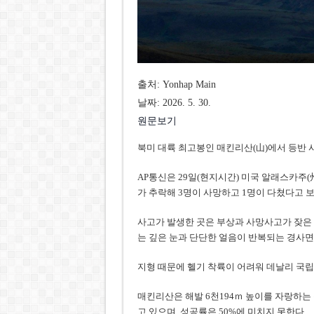
출처: Yonhap Main
날짜: 2026. 5. 30.
원문보기
북미 대륙 최고봉인 매킨리산(山)에서 등반 
AP통신은 29일(현지시간) 미국 알래스카주(
가 추락해 3명이 사망하고 1명이 다쳤다고 
사고가 발생한 곳은 부상과 사망사고가 잦은 데
는 깊은 눈과 단단한 얼음이 반복되는 경사면
지형 때문에 헬기 착륙이 어려워 데날리 국립
매킨리산은 해발 6천194ｍ 높이를 자랑하는 
고 있으며, 성공률은 50%에 미치지 못한다.