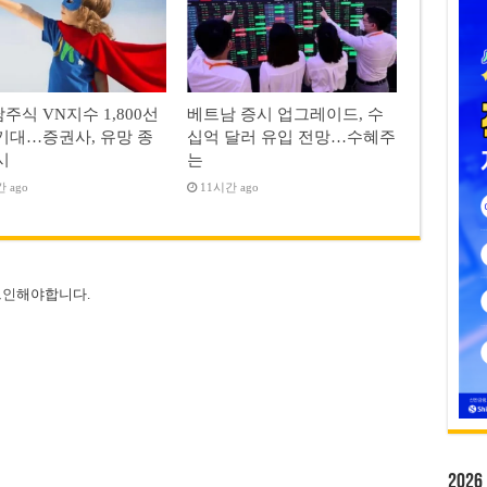
주식 VN지수 1,800선
베트남 증시 업그레이드, 수
기대…증권사, 유망 종
십억 달러 유입 전망…수혜주
시
는
 ago
11시간 ago
그인
해야합니다.
20