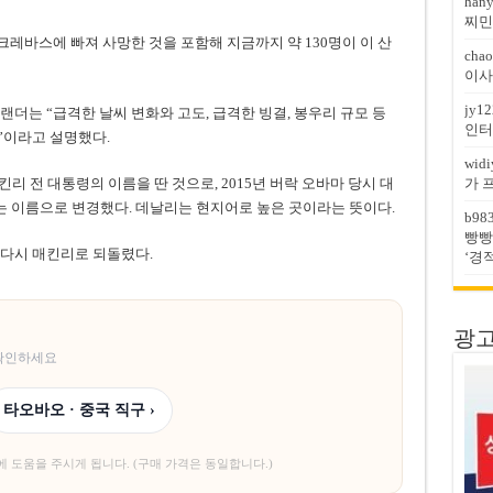
han
찌민
 크레바스에 빠져 사망한 것을 포함해 지금까지 약 130명이 이 산
chao
이사
jy12
더는 “급격한 날씨 변화와 고도, 급격한 빙결, 봉우리 규모 등
인터
”이라고 설명했다.
widi
리 전 대통령의 이름을 딴 것으로, 2015년 버락 오바마 당시 대
가 
 이름으로 변경했다. 데날리는 현지어로 높은 곳이라는 뜻이다.
b98
빵빵
 다시 매킨리로 되돌렸다.
‘경
광고문
 확인하세요
타오바오 · 중국 직구 ›
에 도움을 주시게 됩니다. (구매 가격은 동일합니다.)