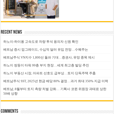
Recent News
하노이-하이퐁 고속도로 차량 투석 용의자 신원 확인
베트남 증시 업그레이드, 수십억 달러 유입 전망…수혜주는
베트남주식 VN지수 1,800선 돌파 기대…증권사, 유망 종목 제시
하노이 쌍둥이 타워 99층 부지 현장…세계 최고층 빌딩 추진
하노이 부동산 시장, 아파트 선호도 급부상…토지·단독주택 주춤
베트남주식 SST, 2025년 현금 배당 80% 결정…과거 최대 350% 지급 이력
베트남, 8월부터 토지·측량 처벌 강화… 기획사 코뮌 위원장 과태료 상한
50배 상향
Comments