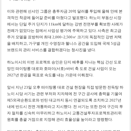
이와 관련해 선샤인 그룹은 총투자금 20억 달러를 투입해 올해 안에 본
격적인 착공에 들어갈 준비를 마쳤다고 발표했다. 하노이 부동산 시장
에서는 단일 주거 단지가 11km에 달하는 강변 전면부를 확보한 사례가
전례가 없었다는 점에서 사업성 평가에 주목하고 있다. 사측은 최고급
주거 모델을 표방하며 최대 2,000~2,500㎡ 크기의 독점적인 강변 저택
을 배치하고, 가구별 개인 수영장과 웰니스 공간을 도입해 국제 5성급
브랜드의 관리 서비스를 결합하겠다는 청사진을 냈다.
하노이시의 이번 프로젝트 승인은 단지 배후를 지나는 핵심 간선 도로
망인 떠이탕롱 대로와 호떠이(서호)-바비 축 도로 건설 사업이 오는
2027년 완공을 목표로 속도를 내는 가운데 이뤄졌다.
앞서 지난 23일 오후 떠이탕롱 대로 건설 현장을 직접 방문한 전득탕 하
노이 시당 서기는 관련 부처와 지자체에 전 구간 공사에 총력을 기울여
제5외곽순환도로와 빈틴 대교까지 동시 연결되도록 조치하고 2027년
내에 반드시 전면 개통하라고 지시했다. 전 서기는 또한 잔여 구간의 투
자 절차를 신속히 마무리하고 하노이시 교통건설투자프로젝트관리위
원회를 총괄 거점으로 지정해 관리 효율성을 높이라고 명령했다.