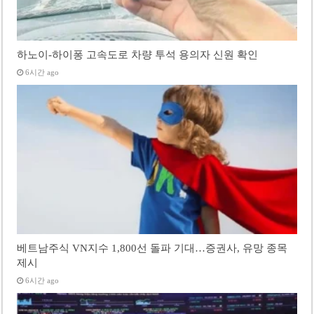
하노이-하이퐁 고속도로 차량 투석 용의자 신원 확인
6시간 ago
베트남주식 VN지수 1,800선 돌파 기대…증권사, 유망 종목
제시
6시간 ago