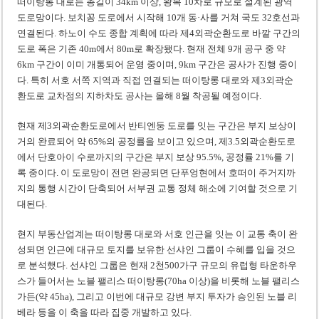
떠이탕롱 대로는 총길이 34km 이상, 왕복 10차로 규모로 설계된 광역
도로망이다. 보치꽁 도로에서 시작해 10개 동·사를 거쳐 국도 32호선과
연결된다. 하노이 수도 종합 계획에 따라 제4외곽순환도로 바깥 구간의
도로 폭은 기존 40m에서 80m로 확장됐다. 현재 전체 9개 공구 중 약
6km 구간이 이미 개통되어 운영 중이며, 9km 구간은 공사가 진행 중이
다. 특히 서호 서쪽 지역과 직접 연결되는 떠이탕롱 대로와 제3외곽순
환도로 교차점의 지하차도 공사는 올해 8월 착공될 예정이다.
현재 제3외곽순환도로에서 반티엔둥 도로를 잇는 구간은 부지 보상이
거의 완료되어 약 65%의 공정률을 보이고 있으며, 제3.5외곽순환도로
에서 단호아이 수로까지의 구간은 부지 보상 95.5%, 공정률 21%를 기
록 중이다. 이 도로망이 전면 완공되면 단푸엉현에서 호떠이 주거지까
지의 통행 시간이 단축되어 서부권 교통 정체 해소에 기여할 것으로 기
대된다.
현지 부동산업계는 떠이탕롱 대로와 서호 인근을 잇는 이 교통 축이 완
성되면 인근에 대규모 토지를 보유한 선샤인 그룹이 수혜를 입을 것으
로 분석했다. 선샤인 그룹은 현재 2천500가구 규모의 유럽형 타운하우
스가 들어서는 노블 팰리스 떠이탕롱(70ha 이상)을 비롯해 노블 팰리스
가든(약 45ha), 그리고 이번에 대규모 강변 부지 투자가 승인된 노블 리
베라 등을 이 축을 따라 집중 개발하고 있다.