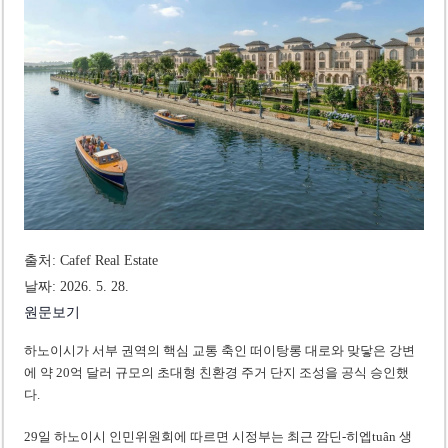
베트남, 8월부터 토지·측량 처벌 강화… 기획사 코뮌 위원장 과태료 상한 50배
호찌민시, 약 6,500㎡ 토지 용도변경 승인…리조트 개발 추진
출처: Cafef Real Estate
날짜: 2026. 5. 28.
원문보기
하노이시가 서부 권역의 핵심 교통 축인 떠이탕롱 대로와 맞닿은 강변
에 약 20억 달러 규모의 초대형 친환경 주거 단지 조성을 공식 승인했
다.
29일 하노이시 인민위원회에 따르면 시정부는 최근 깜딘-히엡tuân 생