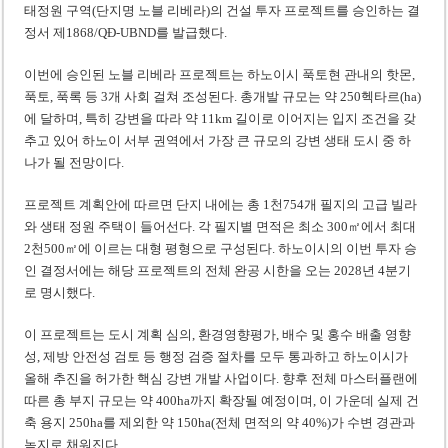
태정원 구역(단지명 노블 리베라)의 건설 투자 프로젝트를 승인하는 결
정서 제1868/QĐ-UBND를 발급했다.
이번에 승인된 노블 리베라 프로젝트는 하노이시 푹토현 관내의 핫몬,
푹토, 푹록 등 3개 사회 걸쳐 조성된다. 총개발 규모는 약 250헥타르(ha)
에 달하며, 특히 강변을 따라 약 11km 길이로 이어지는 입지 조건을 갖
추고 있어 하노이 서부 권역에서 가장 큰 규모의 강변 생태 도시 중 하
나가 될 전망이다.
프로젝트 계획안에 따르면 단지 내에는 총 1천754개 필지의 고급 빌라
와 생태 정원 주택이 들어선다. 각 필지별 면적은 최소 300㎡에서 최대
2천500㎡에 이르는 대형 평형으로 구성된다. 하노이시의 이번 투자 승
인 결정서에는 해당 프로젝트의 전체 완공 시한을 오는 2028년 4분기
로 명시했다.
이 프로젝트는 도시 계획 심의, 환경영향평가, 배수 및 홍수 배출 영향
성, 제방 안전성 검토 등 행정 검증 절차를 모두 통과하고 하노이시가
올해 추진을 허가한 핵심 강변 개발 사업이다. 향후 전체 마스터플랜에
따른 총 부지 규모는 약 400ha까지 확장될 예정이며, 이 가운데 실제 건
축 용지 250ha를 제외한 약 150ha(전체 면적의 약 40%)가 수변 경관과
녹지로 채워진다.