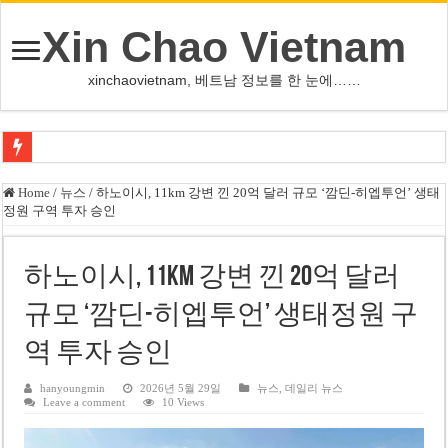
Xin Chao Vietnam
xinchaovietnam, 베트남 정보를 한 눈에……
하노이-하이퐁 고속도로 차량 투석 용의자 신원 확인
Home
/
뉴스
/
하노이시, 11km 강변 낀 20억 달러 규모 ‘깜딘-히엡투언’ 생태
정원 구역 투자 승인
베트남 증시 업그레이드, 수십억 달러 유입 전망…수혜주는
베트남주식 VN지수 1,800선 돌파 기대…증권사, 유망 종목 제시
하노이시, 11km 강변 낀 20억 달러
하노이 쌍둥이 타워 99층 부지 현장…세계 최고층 빌딩 추진
규모 ‘깜딘-히엡투언’ 생태정원 구
하노이 부동산 시장, 아파트 선호도 급부상…토지·단독주택 주춤
역 투자 승인
베트남주식 SST, 2025년 현금 배당 80% 결정…과거 최대 350% 지급 이력
베트남 전자비자 사기 웹사이트 주의…외국인 여행자 피해 경보
hanyoungmin
2026년 5월 29일
뉴스
,
데일리 뉴스
Leave a comment
10 Views
호주 젯스타, 내년부터 기내 수납칸 이용 유료화