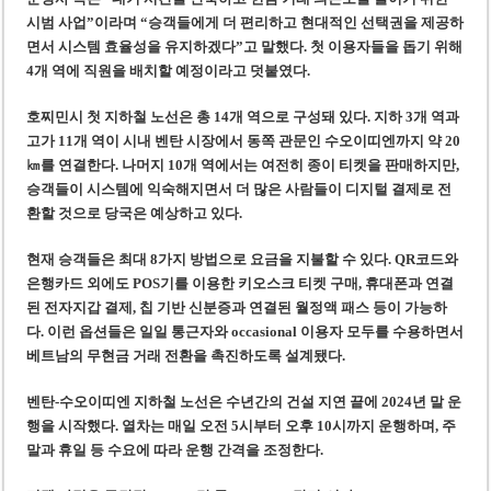
시범 사업”이라며 “승객들에게 더 편리하고 현대적인 선택권을 제공하
면서 시스템 효율성을 유지하겠다”고 말했다. 첫 이용자들을 돕기 위해
4개 역에 직원을 배치할 예정이라고 덧붙였다.
호찌민시 첫 지하철 노선은 총 14개 역으로 구성돼 있다. 지하 3개 역과
고가 11개 역이 시내 벤탄 시장에서 동쪽 관문인 수오이띠엔까지 약 20
㎞를 연결한다. 나머지 10개 역에서는 여전히 종이 티켓을 판매하지만,
승객들이 시스템에 익숙해지면서 더 많은 사람들이 디지털 결제로 전
환할 것으로 당국은 예상하고 있다.
현재 승객들은 최대 8가지 방법으로 요금을 지불할 수 있다. QR코드와
은행카드 외에도 POS기를 이용한 키오스크 티켓 구매, 휴대폰과 연결
된 전자지갑 결제, 칩 기반 신분증과 연결된 월정액 패스 등이 가능하
다. 이런 옵션들은 일일 통근자와 occasional 이용자 모두를 수용하면서
베트남의 무현금 거래 전환을 촉진하도록 설계됐다.
벤탄-수오이띠엔 지하철 노선은 수년간의 건설 지연 끝에 2024년 말 운
행을 시작했다. 열차는 매일 오전 5시부터 오후 10시까지 운행하며, 주
말과 휴일 등 수요에 따라 운행 간격을 조정한다.