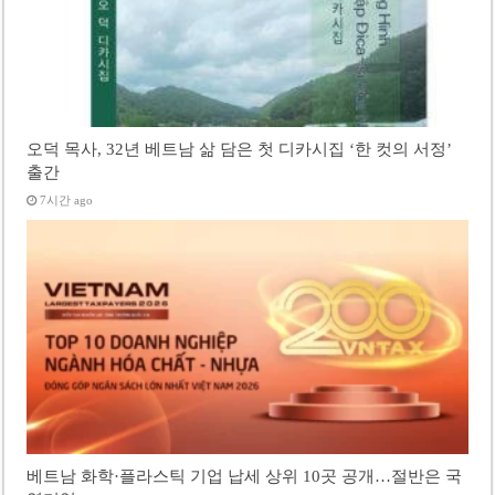
오덕 목사, 32년 베트남 삶 담은 첫 디카시집 ‘한 컷의 서정’
출간
7시간 ago
베트남 화학·플라스틱 기업 납세 상위 10곳 공개…절반은 국