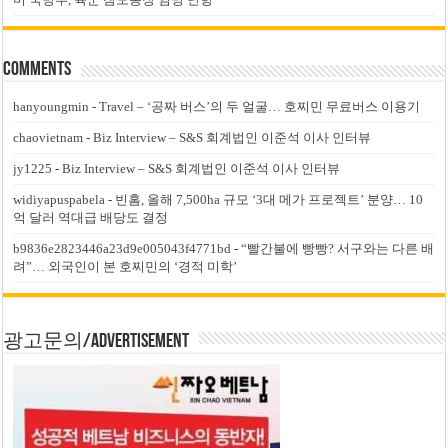
Comments
hanyoungmin
-
Travel – ‘공짜 버스’의 두 얼굴… 호찌민 무료버스 이용기
chaovietnam
-
Biz Interview – S&S 회계법인 이준석 이사 인터뷰
jy1225
-
Biz Interview – S&S 회계법인 이준석 이사 인터뷰
widiyapuspabela
-
빈홈, 올해 7,500ha 규모 ‘3대 메가 프로젝트’ 분양… 10
억 달러 역대급 배당도 결정
b9836e2823446a23d9e005043f4771bd
-
“빨간불에 빵빵? 서구와는 다른 배
려”… 외국인이 본 호찌민의 ‘경적 미학’
광고문의/Advertisement