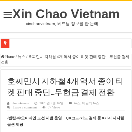
Xin Chao Vietnam
xinchaovietnam, 베트남 정보를 한 눈에……
오덕 목사, 32년 베트남 삶 담은 첫 디카시집 ‘한 컷의 서정’ 출간
Home
/
뉴스
/
호찌민시 지하철 4개 역서 종이 티켓 판매 중단…무현금 결제
전환
베트남 화학·플라스틱 기업 납세 상위 10곳 공개…절반은 국영기업
MWG 대표 “올해 이익 목표 9조2천억동, 2~3개월 조기 달성 자신”
호찌민시 지하철 4개 역서 종이 티
FIFA 인판티노 회장, 유럽 축구계·북미 정치권 불신임 압박 직면
켓 판매 중단…무현금 결제 전환
미화원 쪽방 휴게실 논란…허리도 못 펴는 열악한 환경
호찌민시, 올해 국경절 연휴 5일 연속 휴무 확정… 8월 29일~9월 2일
chaovietnam
2025년 9월 16일
뉴스
,
데일리 뉴스
Leave a comment
87 Views
우크라이나 전황 1,623일: 키이우, 탄도미사일 요격 실패…드론, 모스크바 집
-벤탄-수오이띠엔 노선 시범 운영…QR코드·카드 결제 등 8가지 디지털
호찌민 Đá Đỏ 수로 정비 사업, 2026년 말 완공 목표
옵션 제공