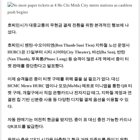
미 국방부, 육군 참모총장 임명 난항
조세심판원, 배우 유연석 30억 세금 불복 청구 기각
호찌민시가 대중교통의 무현금 결제 전환을 위한 본격적인 행보에 나
섰다.
호찌민시 벤탄-수오이띠엔(Ben Thanh-Suoi Tien) 지하철 노선 운영사
HURC1은 15일부터 시티 시어터(City Theater), 바선(Ba Son), 반탄
(Van Thanh), 푸옥롱(Phuoc Long) 등 승객이 많은 4개 역에서 종이 티
켓 판매를 중단한다고 발표했다.
이제 승객들은 종이 티켓 구매를 위해 줄을 설 필요가 없다. 대신
HCMC Metro HURC 앱이나 모모(MoMo) 메트로 미니앱을 통한 QR 티
켓 구매, 개찰구에서 직접 은행카드나 전자지갑 태그, 지하철 계정과 연
결된 칩 기반 신분증 사용 등 다양한 디지털 결제 옵션을 이용할 수 있
다.
자동 판매기는 여전히 현금을 받지만, 종이 표 대신 충전 가능한 카드나
QR코드를 발급한다.
운영사 측은 “대기 시간을 단축하고 현금 거래 의존도를 줄이기 위한