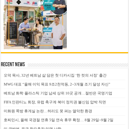
Recent News
오덕 목사, 32년 베트남 삶 담은 첫 디카시집 ‘한 컷의 서정’ 출간
MWG 대표 “올해 이익 목표 9조2천억동, 2~3개월 조기 달성 자신”
베트남 화학·플라스틱 기업 납세 상위 10곳 공개…절반은 국영기업
FIFA 인판티노 회장, 유럽 축구계·북미 정치권 불신임 압박 직면
미화원 쪽방 휴게실 논란…허리도 못 펴는 열악한 환경
호찌민시, 올해 국경절 연휴 5일 연속 휴무 확정… 8월 29일~9월 2일
미 국방부, 육군 참모총장 임명 난항