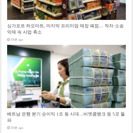
싱가포르 하오마트, 마지막 프리미엄 매장 폐점… 적자·소송
악재 속 사업 축소
50분 ago
베트남 은행 분기 순이익 1조 동 시대…비엣콤뱅크 등 5곳 돌
파
50분 ago