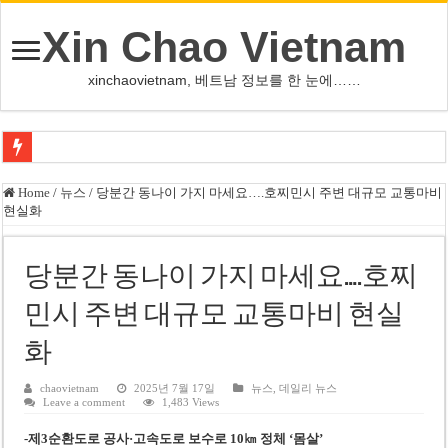
Xin Chao Vietnam
xinchaovietnam, 베트남 정보를 한 눈에……
쩐 타인 먼 베트남 국회의장 “외교 성과, 국가 위상 제고에 크게 기여”
Home
/
뉴스
/
당분간 동나이 가지 마세요….호찌민시 주변 대규모 교통마비
현실화
싱가포르 하오마트, 마지막 프리미엄 매장 폐점… 적자·소송 악재 속 사업 축
베트남 은행 분기 순이익 1조 동 시대…비엣콤뱅크 등 5곳 돌파
당분간 동나이 가지 마세요….호찌
PNJ, 다이아몬드 밀수 여파에 2분기 적자… 10월 임시 주총 개최
민시 주변 대규모 교통마비 현실
팜 녓 브엉 빈그룹 회장 딸, 그룹 계열사 경영에 첫 등장
화
케펠, 투티엠 엠파이어시티 지분 전량 2억7000만 달러에 매각
베트남 MB은행, 2026년 수익 목표 자신…부동산 대출 비율 13% 고수
chaovietnam
2025년 7월 17일
뉴스
,
데일리 뉴스
Leave a comment
1,483 Views
베트남주식 HAT, 15년 연속 현금 배당…주당 3,000동 지급
-제3순환도로 공사·고속도로 보수로 10㎞ 정체 ‘몸살’