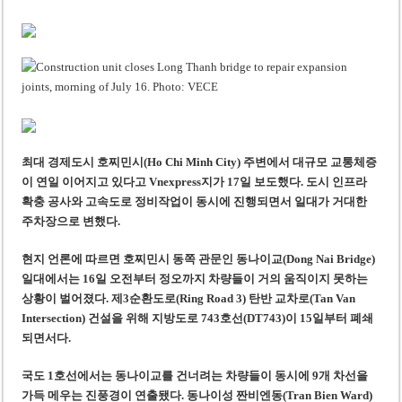
‘1,000억 달러 남북고속철 투자’ 호언장담 메콜로르 회장 체포
베트남 세무당국, 납세자 정보 공개 기준·절차 명확화
최대 경제도시 호찌민시(Ho Chi Minh City) 주변에서 대규모 교통체증
이 연일 이어지고 있다고 Vnexpress지가 17일 보도했다. 도시 인프라
확충 공사와 고속도로 정비작업이 동시에 진행되면서 일대가 거대한
주차장으로 변했다.
현지 언론에 따르면 호찌민시 동쪽 관문인 동나이교(Dong Nai Bridge)
일대에서는 16일 오전부터 정오까지 차량들이 거의 움직이지 못하는
상황이 벌어졌다. 제3순환도로(Ring Road 3) 탄반 교차로(Tan Van
Intersection) 건설을 위해 지방도로 743호선(DT743)이 15일부터 폐쇄
되면서다.
국도 1호선에서는 동나이교를 건너려는 차량들이 동시에 9개 차선을
가득 메우는 진풍경이 연출됐다. 동나이성 짠비엔동(Tran Bien Ward)