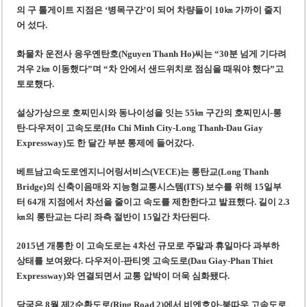
의 구 톨게이트 지점은 ‘병목구간’이 되어 차량들이 10㎞ 가까이 줄지
어 섰다.
화물차 운전사 응우옌탄호(Nguyen Thanh Ho)씨는 “30분 넘게 기다려
겨우 2㎞ 이동했다”며 “차 안에서 샌드위치로 점심을 때워야 했다”고
토로했다.
설상가상으로 호찌민시와 동나이성을 잇는 55㎞ 구간의 호찌민시-롱
탄-다우저이 고속도로(Ho Chi Minh City-Long Thanh-Dau Giay
Expressway)도 한 달간 부분 통제에 들어갔다.
베트남고속도로엔지니어링서비스(VECE)는 롱탄교(Long Thanh
Bridge)의 신축이음매와 지능형교통시스템(ITS) 보수를 위해 15일부
터 64개 지점에서 차선을 줄이고 속도를 제한한다고 발표했다. 길이 2.3
㎞의 롱탄교는 다리 좌측 절반이 15일간 차단된다.
2015년 개통한 이 고속도로는 4차선 규모로 주말과 휴일마다 과부하
상태를 보여왔다. 다우저이-판티엣 고속도로(Dau Giay-Phan Thiet
Expressway)와 연결되면서 교통 압박이 더욱 심화됐다.
당국은 8월 제2순환도로(Ring Road 2)에서 비엔호아-붕따우 고속도로