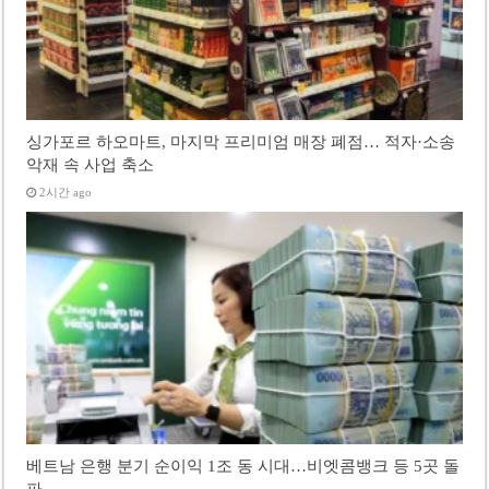
싱가포르 하오마트, 마지막 프리미엄 매장 폐점… 적자·소송
악재 속 사업 축소
2시간 ago
베트남 은행 분기 순이익 1조 동 시대…비엣콤뱅크 등 5곳 돌
파