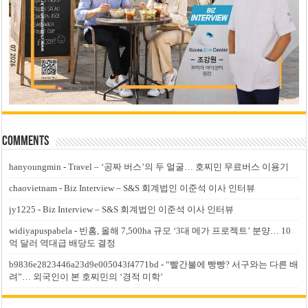
Comments
hanyoungmin
-
Travel – ‘공짜 버스’의 두 얼굴… 호찌민 무료버스 이용기
chaovietnam
-
Biz Interview – S&S 회계법인 이준석 이사 인터뷰
jy1225
-
Biz Interview – S&S 회계법인 이준석 이사 인터뷰
widiyapuspabela
-
빈홈, 올해 7,500ha 규모 ‘3대 메가 프로젝트’ 분양… 10
억 달러 역대급 배당도 결정
b9836e2823446a23d9e005043f4771bd
-
“빨간불에 빵빵? 서구와는 다른 배
려”… 외국인이 본 호찌민의 ‘경적 미학’