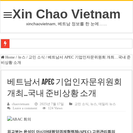
Xin Chao Vietnam
xinchaovietnam, 베트남 정보를 한 눈에……
쩐 타인 먼 베트남 국회의장 “외교 성과, 국가 위상 제고에 크게 기여”
Home
/
뉴스
/
교민 소식
/
베트남서 APEC 기업인자문위원회 개최…국내 준
비상황 소개
싱가포르 하오마트, 마지막 프리미엄 매장 폐점… 적자·소송 악재 속 사업 축
베트남 은행 분기 순이익 1조 동 시대…비엣콤뱅크 등 5곳 돌파
베트남서 APEC 기업인자문위원회
PNJ, 다이아몬드 밀수 여파에 2분기 적자… 10월 임시 주총 개최
개최…국내 준비상황 소개
팜 녓 브엉 빈그룹 회장 딸, 그룹 계열사 경영에 첫 등장
케펠, 투티엠 엠파이어시티 지분 전량 2억7000만 달러에 매각
chaovietnam
2025년 7월 17일
교민 소식
,
뉴스
,
데일리 뉴스
Leave a comment
124 Views
베트남 MB은행, 2026년 수익 목표 자신…부동산 대출 비율 13% 고수
베트남주식 HAT, 15년 연속 현금 배당…주당 3,000동 지급
외교부는 윤성미 아시아태평양경제협력체(APEC) 고위관리회의