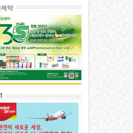
풍제약
et