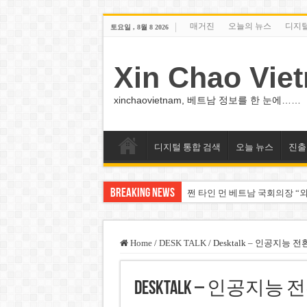
매거진
오늘의 뉴스
디지
토요일 , 8월 8 2026
Xin Chao Vie
xinchaovietnam, 베트남 정보를 한 눈에……
디지털 통합 검색
오늘 뉴스
진출
Breaking News
쩐 타인 먼 베트남 국회의장 “외
싱가포르 하오마트, 마지막 프리
베트남 은행 분기 순이익 1조 
Home
/
DESK TALK
/
Desktalk – 인공지능 전환의
PNJ, 다이아몬드 밀수 여파에 
Desktalk – 인공지능 전환의
팜 녓 브엉 빈그룹 회장 딸, 그