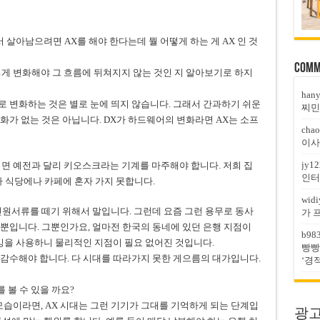
서 살아남으려면 AX를 해야 한다는데 뭘 어떻게 하는 게 AX 인 것
Comm
게 변화해야 그 흐름에 뒤쳐지지 않는 것인 지 알아보기로 하지
han
으로 변화하는 것은 별로 눈에 띄지 않습니다. 그래서 간과하기 쉬운
찌민
화가 없는 것은 아닙니다. DX가 하드웨어의 변화라면 AX는 소프
chao
이사
jy12
면 예전과 달리 키오스크라는 기계를 마주해야 합니다. 저희 집
인터
라 식당에나 카페에 혼자 가지 못합니다.
widi
민원서류를 떼기 위해서 말입니다. 그런데 요즘 그런 용무로 동사
가 
뿐입니다. 그뿐인가요, 얼마전 한국의 동네에 있던 은행 지점이
b98
킹을 사용하니 물리적인 지점이 필요 없어진 것입니다.
빵빵
감수해야 합니다. 다 시대를 따라가지 못한 게으름의 대가입니다.
‘경
 볼 수 있을 까요?
모습이라면, AX 시대는 그런 기기가 그대를 기억하게 되는 단계입
광고문