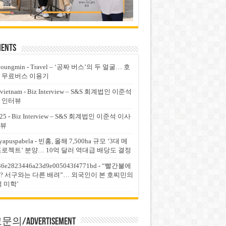
ents
youngmin
-
Travel – ‘공짜 버스’의 두 얼굴… 호
 무료버스 이용기
vietnam
-
Biz Interview – S&S 회계법인 이준석
 인터뷰
25
-
Biz Interview – S&S 회계법인 이준석 이사
뷰
yapuspabela
-
빈홈, 올해 7,500ha 규모 ‘3대 메
프로젝트’ 분양… 10억 달러 역대급 배당도 결정
36e2823446a23d9e005043f4771bd
-
“빨간불에
? 서구와는 다른 배려”… 외국인이 본 호찌민의
적 미학’
의/Advertisement