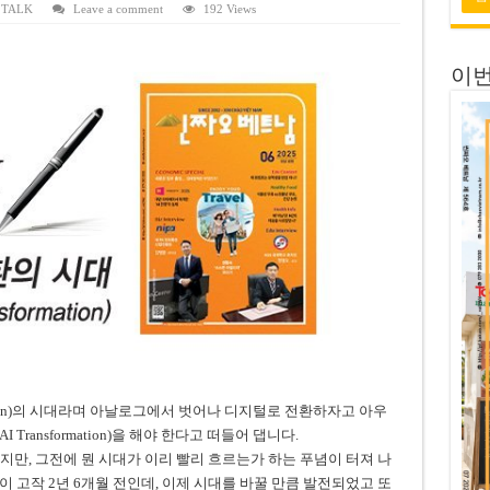
 전량 2억7000만 달러에 매각
 TALK
Leave a comment
192 Views
 목표 자신…부동산 대출 비율 13% 고수
이번
금 배당…주당 3,000동 지급
자’ 호언장담 메콜로르 회장 체포
공개 기준·절차 명확화
ormation)의 시대라며 아날로그에서 벗어나 디지털로 전환하자고 아우
Transformation)을 해야 한다고 떠들어 댑니다.
지만, 그전에 뭔 시대가 이리 빨리 흐르는가 하는 푸념이 터져 나
 것이 고작 2년 6개월 전인데, 이제 시대를 바꿀 만큼 발전되었고 또