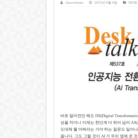
케펠, 투티엠 엠파이어시티 지분
chaovietnam
2025년 6월 9일
DESK
베트남 MB은행, 2026년 수익
베트남주식 HAT, 15년 연속 현
‘1,000억 달러 남북고속철 투
베트남 세무당국, 납세자 정보 
바로 얼마전만 해도 DX(Digital Transf
성을 치더니 이제는 한단계 더 뛰어 넘어 AX(AI 
도대체 뭘 어쩌라는 거야 하는 질문도 일어나
옵니다. 그도 그럴 것이 AI 가 우리 옆에 온