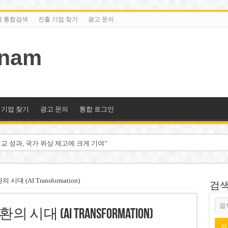
털 통합검색
진출 기업 찾기
광고 문의
tnam
 기업 찾기
광고 문의
통합 로그인
교 성과, 국가 위상 제고에 크게 기여”
미엄 매장 폐점… 적자·소송 악재 속 사업 축소
동 시대…비엣콤뱅크 등 5곳 돌파
 시대 (AI Transformation)
검색/
2분기 적자… 10월 임시 주총 개최
 시대 (AI Transformation)
룹 계열사 경영에 첫 등장