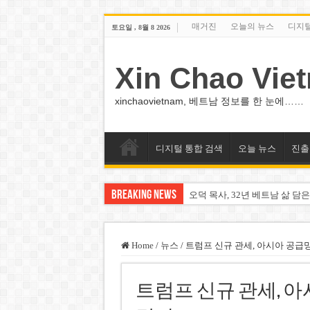
매거진
오늘의 뉴스
디지
토요일 , 8월 8 2026
Xin Chao Vie
xinchaovietnam, 베트남 정보를 한 눈에……
디지털 통합 검색
오늘 뉴스
진출
Breaking News
오덕 목사, 32년 베트남 삶 담은
베트남 화학·플라스틱 기업 납
MWG 대표 “올해 이익 목표 9
Home
/
뉴스
/
트럼프 신규 관세, 아시아 공급망
FIFA 인판티노 회장, 유럽 축
트럼프 신규 관세, 아시
미화원 쪽방 휴게실 논란…허리