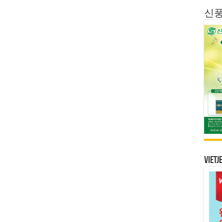
신
Vietj