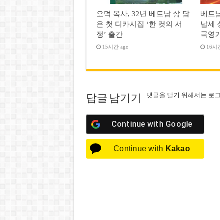
오덕 목사, 32년 베트남 삶 담
베트남
은 첫 디카시집 ‘한 컷의 서
납세 
정’ 출간
국영
15시간 ago
16시간
댓글을 달기 위해서는
로
답글 남기기
Continue with
Google
Continue with
Kakao