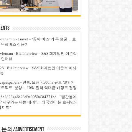
ents
youngmin
-
Travel – ‘공짜 버스’의 두 얼굴… 호
 무료버스 이용기
vietnam
-
Biz Interview – S&S 회계법인 이준석
 인터뷰
25
-
Biz Interview – S&S 회계법인 이준석 이사
뷰
yapuspabela
-
빈홈, 올해 7,500ha 규모 ‘3대 메
프로젝트’ 분양… 10억 달러 역대급 배당도 결정
36e2823446a23d9e005043f4771bd
-
“빨간불에
? 서구와는 다른 배려”… 외국인이 본 호찌민의
적 미학’
의/Advertisement