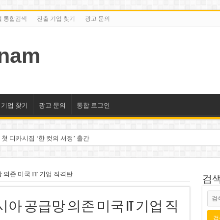
털 통합검색
진출 기업 찾기
광고 문의
tnam
 기업 찾기
광고 문의
통합 로그인
 첫 디카시집 ‘한 컷의 서정’ 출간
세 상위 10곳 공개…절반은 국영기업
조2천억동, 2~3개월 조기 달성 자신”
 의존 미국 IT 기업 직격탄
검색/
구계·북미 정치권 불신임 압박 직면
아 공급망 의존 미국 IT 기업 직
도 못 펴는 열악한 환경