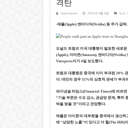
호찌민시, 올해 국경절 연휴 5일
격탄
우크라이나 전황 1,623일: 
chaovietnam
2025년 4월 4일
뉴스
,
호찌민 Đá Đỏ 수로 정비 사업, 
-애플(Apple)·엔비디아(Nvidia) 등 주가
미 국방부, 육군 참모총장 임명
조세심판원, 배우 유연석 30억
도널드 트럼프 미국 대통령이 발표한 새로운
(Apple), 아마존(Amazon), 엔비디아(Nv
Vnexpress지가 4일 보도했다.
트럼프 대통령은 중국에 이미 부과된 20% 
다. 대만의 경우 32%의 상호적 관세가 부
파이낸셜 타임스(Financial Times)에 따르면
“기술 부문은 수요 감소, 공급망 문제, 특히
박을 받을 것”이라고 전망했다.
애플은 아이폰의 대부분을 중국에서 생산하고
에 “상당한 노출”이 있다고 더 힐(The Hil