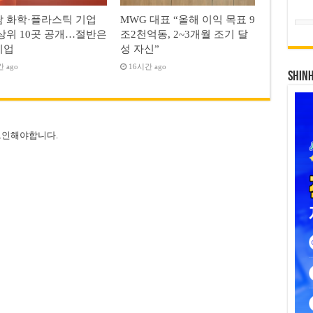
 화학·플라스틱 기업
MWG 대표 “올해 이익 목표 9
상위 10곳 공개…절반은
조2천억동, 2~3개월 조기 달
기업
성 자신”
 ago
16시간 ago
SHIN
그인
해야합니다.