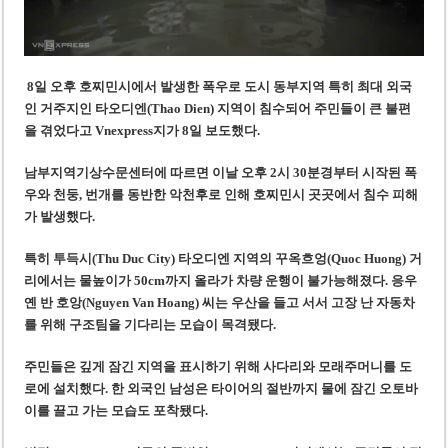
8일 오후 호찌민시에서 발생한 폭우로
도시 동부지역 특히
최대 외국
인 거주지인 타오디엔(Thao Dien) 지역이 침수되어 주민들이 큰 불편
을 겪었다
고 Vnexpress지가 8일 보도했다.
남부지역기상수문센터에 따르면 이날 오후 2시 30분경부터 시작된 폭
우와 천둥, 번개를 동반한 악천후로 인해 호찌민시 곳곳에서 침수 피해
가 발생했다.
특히 투득시(Thu Duc City) 타오디엔 지역의 꾸옥흐엉(Quoc Huong) 거
리에서는 물높이가 50cm까지 올라가 차량 운행이 불가능해졌다. 응우
옌 반 호앙(Nguyen Van Hoang) 씨는 우산을 들고 서서 고장 난 자동차
를 위해 구조팀을 기다리는 모습이 목격됐다.
주민들은 깊게 잠긴 지역을 표시하기 위해 사다리와 모래주머니를 도
로에 설치했다. 한 외국인 남성은 타이어의 절반까지 물에 잠긴 오토바
이를 끌고 가는 모습도 포착됐다.