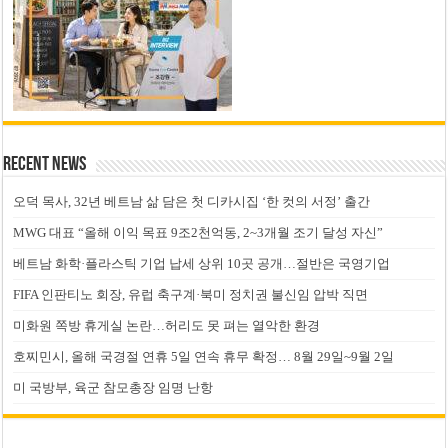
Recent News
오덕 목사, 32년 베트남 삶 담은 첫 디카시집 ‘한 컷의 서정’ 출간
MWG 대표 “올해 이익 목표 9조2천억동, 2~3개월 조기 달성 자신”
베트남 화학·플라스틱 기업 납세 상위 10곳 공개…절반은 국영기업
FIFA 인판티노 회장, 유럽 축구계·북미 정치권 불신임 압박 직면
미화원 쪽방 휴게실 논란…허리도 못 펴는 열악한 환경
호찌민시, 올해 국경절 연휴 5일 연속 휴무 확정… 8월 29일~9월 2일
미 국방부, 육군 참모총장 임명 난항