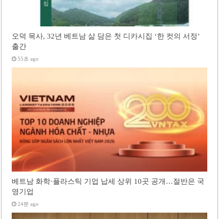
오덕 목사, 32년 베트남 삶 담은 첫 디카시집 ‘한 컷의 서정’
출간
55초 ago
베트남 화학·플라스틱 기업 납세 상위 10곳 공개…절반은 국
영기업
24분 ago