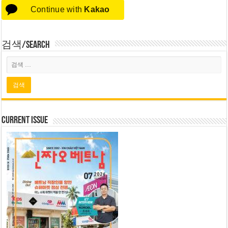
Continue with
Kakao
검색/Search
Current Issue