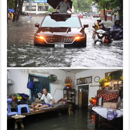
미 국방부, 육군 참모총장 임명 난항
조세심판원, 배우 유연석 30억 세금 불복 청구 기각