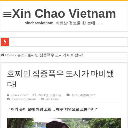
Xin Chao Vietnam
xinchaovietnam, 베트남 정보를 한 눈에……
오덕 목사, 32년 베트남 삶 담은 첫 디카시집 ‘한 컷의 서정’ 출간
Home
/
뉴스
/
호찌민 집중폭우 도시가 마비됐다!
베트남 화학·플라스틱 기업 납세 상위 10곳 공개…절반은 국영기업
MWG 대표 “올해 이익 목표 9조2천억동, 2~3개월 조기 달성 자신”
호찌민 집중폭우 도시가 마비됐
FIFA 인판티노 회장, 유럽 축구계·북미 정치권 불신임 압박 직면
다!
미화원 쪽방 휴게실 논란…허리도 못 펴는 열악한 환경
chaovietnam
2024년 10월 9일
뉴스
,
데일리 뉴스
Leave a comment
52 Views
호찌민시, 올해 국경절 연휴 5일 연속 휴무 확정… 8월 29일~9월 2일
–
“허리 높이 물에 차량 고립… 배수 지연으로 교통 마비”
우크라이나 전황 1,623일: 키이우, 탄도미사일 요격 실패…드론, 모스크바 집
호찌민 Đá Đỏ 수로 정비 사업, 2026년 말 완공 목표