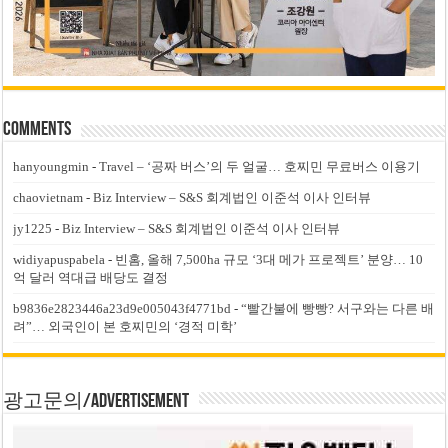
Comments
hanyoungmin
-
Travel – ‘공짜 버스’의 두 얼굴… 호찌민 무료버스 이용기
chaovietnam
-
Biz Interview – S&S 회계법인 이준석 이사 인터뷰
jy1225
-
Biz Interview – S&S 회계법인 이준석 이사 인터뷰
widiyapuspabela
-
빈홈, 올해 7,500ha 규모 ‘3대 메가 프로젝트’ 분양… 10
억 달러 역대급 배당도 결정
b9836e2823446a23d9e005043f4771bd
-
“빨간불에 빵빵? 서구와는 다른 배
려”… 외국인이 본 호찌민의 ‘경적 미학’
광고문의/Advertisement