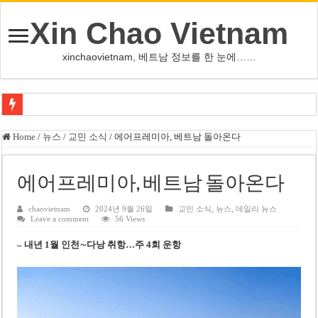
Xin Chao Vietnam
xinchaovietnam, 베트남 정보를 한 눈에……
쩐 타인 먼 베트남 국회의장 “외교 성과, 국가 위상 제고에 크게 기여”
Home
/
뉴스
/
교민 소식
/
에어프레미아, 베트남 돌아온다
싱가포르 하오마트, 마지막 프리미엄 매장 폐점… 적자·소송 악재 속 사업 축
베트남 은행 분기 순이익 1조 동 시대…비엣콤뱅크 등 5곳 돌파
에어프레미아, 베트남 돌아온다
PNJ, 다이아몬드 밀수 여파에 2분기 적자… 10월 임시 주총 개최
chaovietnam
2024년 9월 26일
교민 소식
,
뉴스
,
데일리 뉴스
Leave a comment
56 Views
팜 녓 브엉 빈그룹 회장 딸, 그룹 계열사 경영에 첫 등장
– 내년 1월 인천∼다낭 취항…주 4회 운항
케펠, 투티엠 엠파이어시티 지분 전량 2억7000만 달러에 매각
베트남 MB은행, 2026년 수익 목표 자신…부동산 대출 비율 13% 고수
베트남주식 HAT, 15년 연속 현금 배당…주당 3,000동 지급