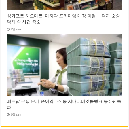
싱가포르 하오마트, 마지막 프리미엄 매장 폐점… 적자·소송
악재 속 사업 축소
1일 ago
베트남 은행 분기 순이익 1조 동 시대…비엣콤뱅크 등 5곳 돌
파
1일 ago