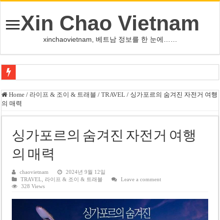
Xin Chao Vietnam
xinchaovietnam, 베트남 정보를 한 눈에……
쩐 타인 먼 베트남 국회의장 “외교 성과, 국가 위상 제고에 크게 기여”
Home
/
라이프 & 조이 & 트래블
/
TRAVEL
/
싱가포르의 숨겨진 자전거 여행
의 매력
싱가포르 하오마트, 마지막 프리미엄 매장 폐점… 적자·소송 악재 속 사업 축
베트남 은행 분기 순이익 1조 동 시대…비엣콤뱅크 등 5곳 돌파
싱가포르의 숨겨진 자전거 여행
PNJ, 다이아몬드 밀수 여파에 2분기 적자… 10월 임시 주총 개최
의 매력
팜 녓 브엉 빈그룹 회장 딸, 그룹 계열사 경영에 첫 등장
케펠, 투티엠 엠파이어시티 지분 전량 2억7000만 달러에 매각
chaovietnam
2024년 9월 12일
TRAVEL
,
라이프 & 조이 & 트래블
Leave a comment
328 Views
베트남 MB은행, 2026년 수익 목표 자신…부동산 대출 비율 13% 고수
베트남주식 HAT, 15년 연속 현금 배당…주당 3,000동 지급