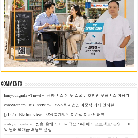
Comments
hanyoungmin
-
Travel – ‘공짜 버스’의 두 얼굴… 호찌민 무료버스 이용기
chaovietnam
-
Biz Interview – S&S 회계법인 이준석 이사 인터뷰
jy1225
-
Biz Interview – S&S 회계법인 이준석 이사 인터뷰
widiyapuspabela
-
빈홈, 올해 7,500ha 규모 ‘3대 메가 프로젝트’ 분양… 10
억 달러 역대급 배당도 결정