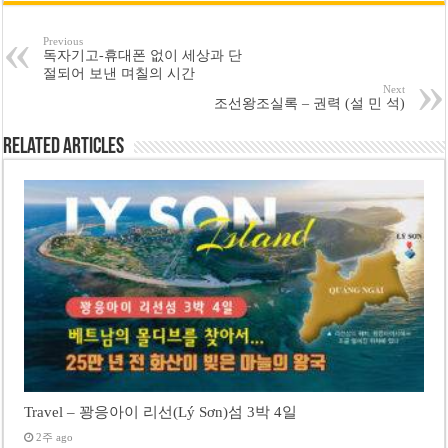
Previous
독자기고-휴대폰 없이 세상과 단
절되어 보낸 며칠의 시간
Next
조선왕조실록 – 권력 (설 민 석)
Related Articles
Travel – 꽝응아이 리선(Lý Sơn)섬 3박 4일
2주 ago