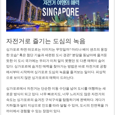
‘1,000억 달러 남북고속철 투자’ 호언장담 메콜로르 회장 체포
베트남 세무당국, 납세자 정보 공개 기준·절차 명확화
자전거로 즐기는 도심의 녹음
싱가포르 하면 떠오르는 이미지는 무엇일까? 마리나 베이 샌즈의 웅장
한 모습? 혹은 첨단 기술과 세련된 도시 경관? 분당을 동남아에 옮겨둔
듯한 이 도시 국가에는 우리가 미처 알지 못했던 또 다른 매력이 숨어
있다. 싱가포르에 숨겨진 매력을 찾아가는 방법은 바로 자전거로 공항
에서부터 시작하여 싱가포르 도심의 녹음을 즐겨보는 일이다. 피상적
으로 보이지 않은 싱가포르의 매력이 드러난다.
싱가포르에서 자전거는 단순한 이동 수단을 넘어 도시를 여행하는 새
로운 방식이 되고 있다. 너무 빠르지도, 너무 느리지도 않은 자전거의
속도는 싱가포르의 숨겨진 구석구석을 탐험하기에 완벽하다. 게다가
지하철과 달리 지상으로 인도를 따라 달릴 수 있어, 도시의 진면목을 가
까이에서 경험할 수 있는 장점이 있다.