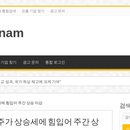
털 통합검색
진출 기업 찾기
광고 문의
tnam
 기업 찾기
광고 문의
통합 로그인
교 성과, 국가 위상 제고에 크게 기여”
미엄 매장 폐점… 적자·소송 악재 속 사업 축소
동 시대…비엣콤뱅크 등 5곳 돌파
세에 힘입어 주간 상승 마감
검색/
2분기 적자… 10월 임시 주총 개최
 주가 상승세에 힘입어 주간 상
룹 계열사 경영에 첫 등장