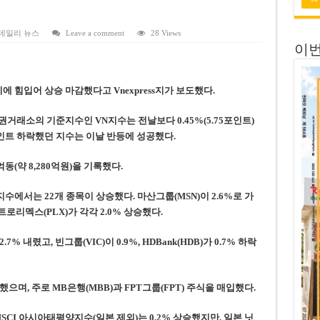
 전량 2억7000만 달러에 매각
 목표 자신…부동산 대출 비율 13% 고수
데일리 뉴스
Leave a comment
28 Views
이번
금 배당…주당 3,000동 지급
자’ 호언장담 메콜로르 회장 체포
 힘입어 상승 마감했다고 Vnexpress지가 보도했다.
공개 기준·절차 명확화
거래소의 기준지수인 VN지수는 전날보다 0.45%(5.75포인트)
59포인트 하락했던 지수는 이날 반등에 성공했다.
동(약 8,280억원)을 기록했다.
지수에서는 22개 종목이 상승했다. 마산그룹(MSN)이 2.6%로 가
트로리멕스(PLX)가 각각 2.0% 상승했다.
% 내렸고, 빈그룹(VIC)이 0.9%, HDBank(HDB)가 0.7% 하락
으며, 주로 MB은행(MBB)과 FPT그룹(FPT) 주식을 매입했다.
SCI 아시아태평양지수(일본 제외)는 0.2% 상승했지만, 일본 닛