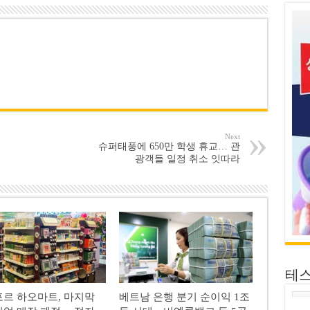
Next
슈퍼태풍에 650만 학생 휴교… 관
광객들 일정 취소 잇따라
테
르 하오마트, 마지막
베트남 은행 분기 순이익 1조