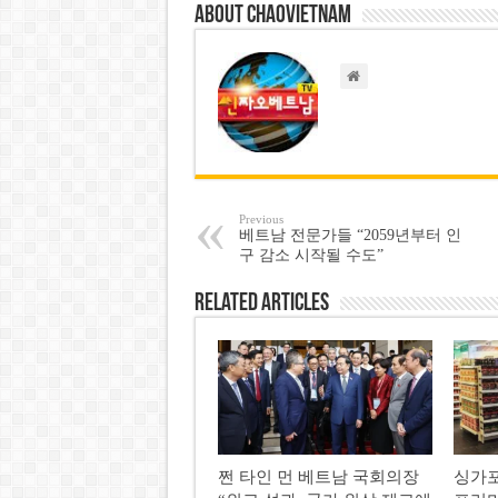
About chaovietnam
Previous
베트남 전문가들 “2059년부터 인
구 감소 시작될 수도”
Related Articles
쩐 타인 먼 베트남 국회의장
싱가포