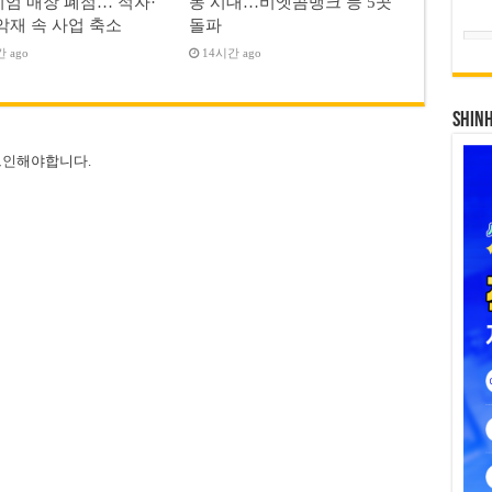
엄 매장 폐점… 적자·
동 시대…비엣콤뱅크 등 5곳
악재 속 사업 축소
돌파
 ago
14시간 ago
SHIN
그인
해야합니다.