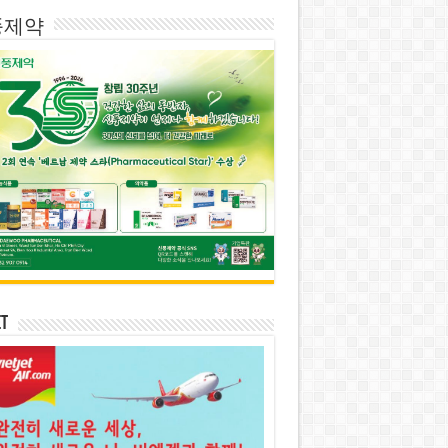
풍제약
et