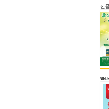
신
Vietj