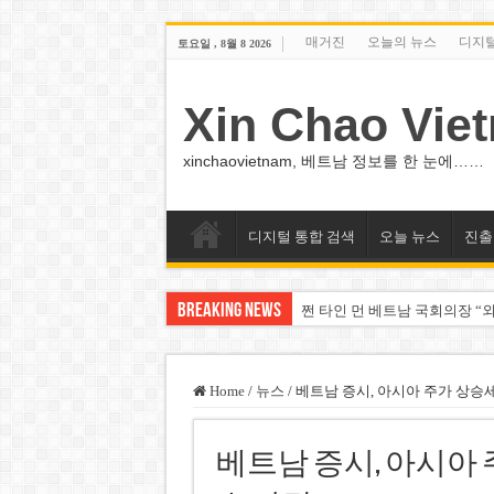
매거진
오늘의 뉴스
디지
토요일 , 8월 8 2026
Xin Chao Vie
xinchaovietnam, 베트남 정보를 한 눈에……
디지털 통합 검색
오늘 뉴스
진출
Breaking News
쩐 타인 먼 베트남 국회의장 “외
싱가포르 하오마트, 마지막 프리
베트남 은행 분기 순이익 1조 
Home
/
뉴스
/
베트남 증시, 아시아 주가 상승
PNJ, 다이아몬드 밀수 여파에 
베트남 증시, 아시아
팜 녓 브엉 빈그룹 회장 딸, 그