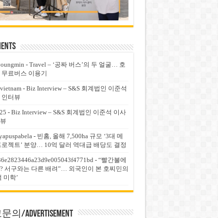
ents
youngmin
-
Travel – ‘공짜 버스’의 두 얼굴… 호
 무료버스 이용기
vietnam
-
Biz Interview – S&S 회계법인 이준석
 인터뷰
25
-
Biz Interview – S&S 회계법인 이준석 이사
뷰
yapuspabela
-
빈홈, 올해 7,500ha 규모 ‘3대 메
프로젝트’ 분양… 10억 달러 역대급 배당도 결정
36e2823446a23d9e005043f4771bd
-
“빨간불에
? 서구와는 다른 배려”… 외국인이 본 호찌민의
적 미학’
의/Advertisement