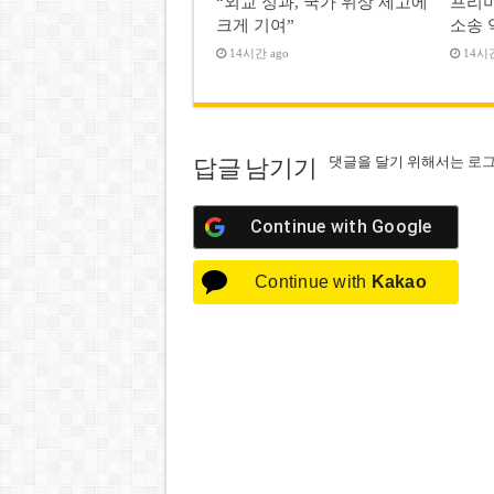
“외교 성과, 국가 위상 제고에
프리미
크게 기여”
소송 
14시간 ago
14시간
댓글을 달기 위해서는
로
답글 남기기
Continue with
Google
Continue with
Kakao