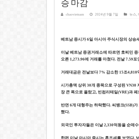
케펠, 투티엠 엠파이어시티 지분
승 마감
베트남 MB은행, 2026년 수익
chaovietnam
2024년 9월 7일
뉴스
,
베트남주식 HAT, 15년 연속 현
‘1,000억 달러 남북고속철 투
베트남 증시가 6일 아시아 주식시장의 상승세에
베트남 세무당국, 납세자 정보 
이날 베트남 증권거래소에 따르면 호찌민 증권
오른 1,273.96에 거래를 마쳤다. 전날 7.
거래대금은 전날보다 7% 감소한 15조4,810억
시가총액 상위 30개 종목으로 구성된 VN30 
장 큰 폭으로 올랐고, 빈컴리테일(VRE)과 페
반면 6개 대형주는 하락했다. 씨뱅크(SSB)가 2.7
했다.
외국인 투자자들은 이날 2,330억동을 순매수했
한편 이날 아시아 증시는 혼조세를 보였다. M