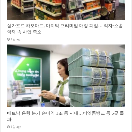
싱가포르 하오마트, 마지막 프리미엄 매장 폐점… 적자·소송
악재 속 사업 축소
1일 ago
베트남 은행 분기 순이익 1조 동 시대…비엣콤뱅크 등 5곳 돌
파
1일 ago