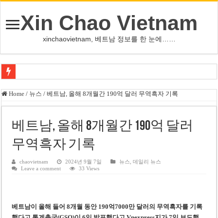
Xin Chao Vietnam
xinchaovietnam, 베트남 정보를 한 눈에……
쩐 타인 먼 베트남 국회의장 “외교 성과, 국가 위상 제고에 크게 기여”
Home
/
뉴스
/
베트남, 올해 8개월간 190억 달러 무역흑자 기록
싱가포르 하오마트, 마지막 프리미엄 매장 폐점… 적자·소송 악재 속 사업 축
베트남 은행 분기 순이익 1조 동 시대…비엣콤뱅크 등 5곳 돌파
베트남, 올해 8개월간 190억 달러
PNJ, 다이아몬드 밀수 여파에 2분기 적자… 10월 임시 주총 개최
무역흑자 기록
팜 녓 브엉 빈그룹 회장 딸, 그룹 계열사 경영에 첫 등장
chaovietnam
2024년 9월 7일
뉴스
,
데일리 뉴스
Leave a comment
33 Views
케펠, 투티엠 엠파이어시티 지분 전량 2억7000만 달러에 매각
베트남 MB은행, 2026년 수익 목표 자신…부동산 대출 비율 13% 고수
베트남주식 HAT, 15년 연속 현금 배당…주당 3,000동 지급
베트남이 올해 들어 8개월 동안 190억7000만 달러의 무역흑자를 기록
했다고
통계총국
(GSO)이 6일 발표했다
고
Vnexpress지가 7일 보도했