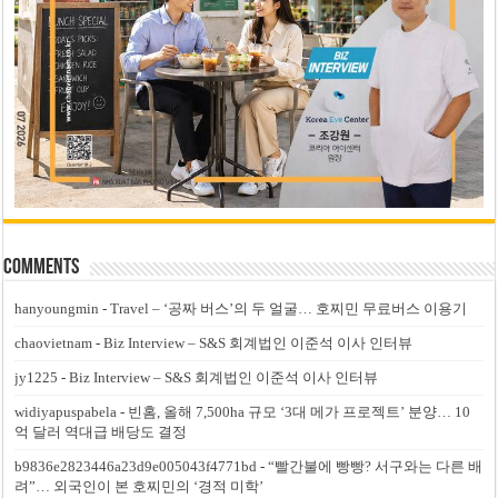
Comments
hanyoungmin
-
Travel – ‘공짜 버스’의 두 얼굴… 호찌민 무료버스 이용기
chaovietnam
-
Biz Interview – S&S 회계법인 이준석 이사 인터뷰
jy1225
-
Biz Interview – S&S 회계법인 이준석 이사 인터뷰
widiyapuspabela
-
빈홈, 올해 7,500ha 규모 ‘3대 메가 프로젝트’ 분양… 10
억 달러 역대급 배당도 결정
b9836e2823446a23d9e005043f4771bd
-
“빨간불에 빵빵? 서구와는 다른 배
려”… 외국인이 본 호찌민의 ‘경적 미학’