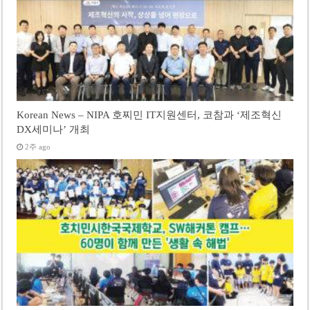
Korean News – NIPA 호찌민 IT지원센터, 코참과 ‘제조혁신
DX세미나’ 개최
2주 ago