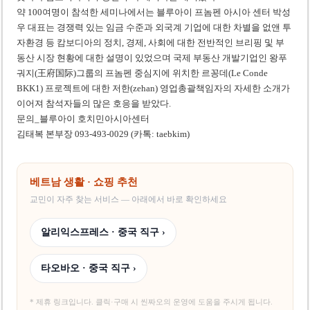
약 100여명이 참석한 세미나에서는 블루아이 프놈펜 아시아 센터 박성
우 대표는 경쟁력 있는 임금 수준과 외국계 기업에 대한 차별을 없앤 투
자환경 등 캄보디아의 정치, 경제, 사회에 대한 전반적인 브리핑 및 부
동산 시장 현황에 대한 설명이 있었으며 국제 부동산 개발기업인 왕푸
궈지(王府国际)그룹의 프놈펜 중심지에 위치한 르꽁데(Le Conde
BKK1) 프로젝트에 대한 저한(zehan) 영업총괄책임자의 자세한 소개가
이어져 참석자들의 많은 호응을 받았다.
문의_블루아이 호치민아시아센터
김태복 본부장 093-493-0029 (카톡: taebkim)
베트남 생활 · 쇼핑 추천
교민이 자주 찾는 서비스 — 아래에서 바로 확인하세요
알리익스프레스 · 중국 직구 ›
타오바오 · 중국 직구 ›
* 제휴 링크입니다. 클릭·구매 시 씬짜오의 운영에 도움을 주시게 됩니다.