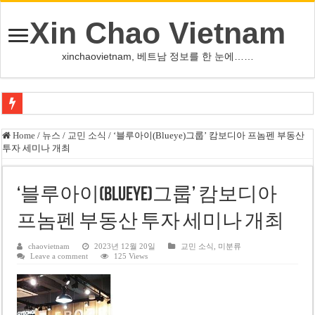
Xin Chao Vietnam
xinchaovietnam, 베트남 정보를 한 눈에……
오덕 목사, 32년 베트남 삶 담은 첫 디카시집 ‘한 컷의 서정’ 출간
Home
/
뉴스
/
교민 소식
/
‘블루아이(Blueye)그룹’ 캄보디아 프놈펜 부동산
투자 세미나 개최
베트남 화학·플라스틱 기업 납세 상위 10곳 공개…절반은 국영기업
MWG 대표 “올해 이익 목표 9조2천억동, 2~3개월 조기 달성 자신”
‘블루아이(Blueye)그룹’ 캄보디아
FIFA 인판티노 회장, 유럽 축구계·북미 정치권 불신임 압박 직면
프놈펜 부동산 투자 세미나 개최
미화원 쪽방 휴게실 논란…허리도 못 펴는 열악한 환경
호찌민시, 올해 국경절 연휴 5일 연속 휴무 확정… 8월 29일~9월 2일
chaovietnam
2023년 12월 20일
교민 소식
,
미분류
Leave a comment
125 Views
우크라이나 전황 1,623일: 키이우, 탄도미사일 요격 실패…드론, 모스크바 집
호찌민 Đá Đỏ 수로 정비 사업, 2026년 말 완공 목표