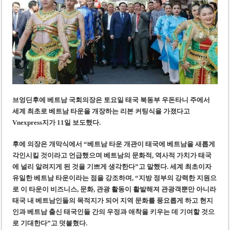
‘1,000억 달러 남북고속철 투자’ 호언장담 메콜로르 회장 체포
베트남 세무당국, 납세자 정보 공개 기준·절차 명확화
브엉딘후에 베트남 국회의장은 토요일 태국 북동부 우돈타니 주에서
세계 최초로 베트남 타운을 개장하는 리본 커팅식을 가졌다
고
Vnexpress지가 11일 보도했다.
후에 의장은
개막식에서 “베트남 타운 개관이 태국에 베트남을 새롭게
각인시킬 것이라고
언급했으며
베트남의 문화적, 역사적 가치가 태국
에 널리 알려지게 된 것을 기쁘게 생각한다”고 말했다.
세계 최초이자
유일한 베트남 타운이라는 점을 강조하며, “지방 정부의 강력한 지원으
로 이 타운이 비즈니스, 문화, 관광 활동이 활발해져 관광객뿐만 아니라
태국 내 베트남인들의 목적지가 되어 지역 문화를 풍요롭게 하고 현지
인과 베트남 출신 태국인들 간의 우정과 애착을 키우는 데 기여할 것
으
로 기대한다
”
고 덧붙혔다.