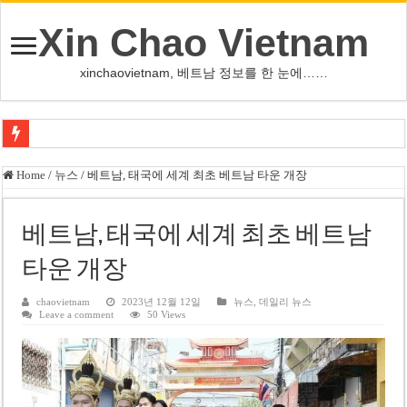
Xin Chao Vietnam
xinchaovietnam, 베트남 정보를 한 눈에……
쩐 타인 먼 베트남 국회의장 “외교 성과, 국가 위상 제고에 크게 기여”
Home
/
뉴스
/
베트남, 태국에 세계 최초 베트남 타운 개장
싱가포르 하오마트, 마지막 프리미엄 매장 폐점… 적자·소송 악재 속 사업 축
베트남 은행 분기 순이익 1조 동 시대…비엣콤뱅크 등 5곳 돌파
베트남, 태국에 세계 최초 베트남
PNJ, 다이아몬드 밀수 여파에 2분기 적자… 10월 임시 주총 개최
타운 개장
팜 녓 브엉 빈그룹 회장 딸, 그룹 계열사 경영에 첫 등장
chaovietnam
2023년 12월 12일
뉴스
,
데일리 뉴스
Leave a comment
50 Views
케펠, 투티엠 엠파이어시티 지분 전량 2억7000만 달러에 매각
베트남 MB은행, 2026년 수익 목표 자신…부동산 대출 비율 13% 고수
베트남주식 HAT, 15년 연속 현금 배당…주당 3,000동 지급