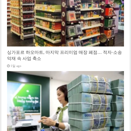
싱가포르 하오마트, 마지막 프리미엄 매장 폐점… 적자·소송
악재 속 사업 축소
1일 ago