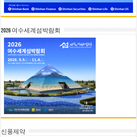
2026 여수세계섬박람회
신풍제약