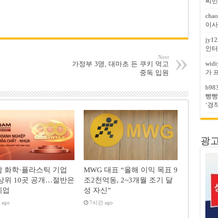
찌민
chao
이사
jy12
인터
Next
widi
가정부 3명, 대마초 든 쿠키 먹고
가 
중독 입원
b98
빵빵
‘경
광고문
 화학·플라스틱 기업
MWG 대표 “올해 이익 목표 9
상위 10곳 공개…절반은
조2천억동, 2~3개월 조기 달
기업
성 자신”
ago
7시간 ago