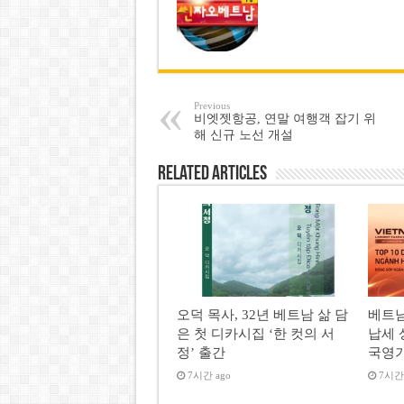
Previous
비엣젯항공, 연말 여행객 잡기 위
해 신규 노선 개설
Related Articles
오덕 목사, 32년 베트남 삶 담
베트남
은 첫 디카시집 ‘한 컷의 서
납세 
정’ 출간
국영
7시간 ago
7시간 