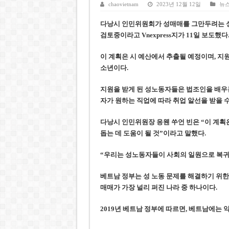
호찌민시, 올해 국경절 연휴 5일
chaovietnam
2023년 12월 12일
뉴
우크라이나 전황 1,623일: 
다낭시 인민위원회가 성매매를 그만두려는 성노
검토중이라고 Vnexpress지가 11일 보도했다
호찌민 Đá Đỏ 수로 정비 사업, 
미 국방부, 육군 참모총장 임명
이 계획은 시 예산에서 추출될 예정이며, 지
소년이다.
조세심판원, 배우 유연석 30억
지원을 받게 된 성노동자들은 법조인을 배우는
자가 원하는 직업에 따라 취업 알선을 받을 수
다낭시 인민위원장 응웬 쑤언 빈은 “이 계획
돕는 데 도움이 될 것”이라고 말했다.
“우리는 성노동자들이 사회의 일원으로 복귀할
베트남 정부는 성 노동 문제를 해결하기 위한
매매가 가장 널리 퍼진 나라 중 하나이다.
2019년 베트남 정부에 따르면, 베트남에는 약 