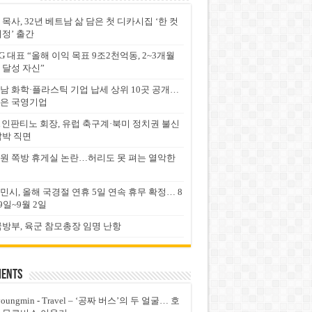
 목사, 32년 베트남 삶 담은 첫 디카시집 ‘한 컷
서정’ 출간
G 대표 “올해 이익 목표 9조2천억동, 2~3개월
 달성 자신”
남 화학·플라스틱 기업 납세 상위 10곳 공개…
은 국영기업
FA 인판티노 회장, 유럽 축구계·북미 정치권 불신
압박 직면
원 쪽방 휴게실 논란…허리도 못 펴는 열악한
민시, 올해 국경절 연휴 5일 연속 휴무 확정… 8
9일~9월 2일
국방부, 육군 참모총장 임명 난항
ents
youngmin
-
Travel – ‘공짜 버스’의 두 얼굴… 호