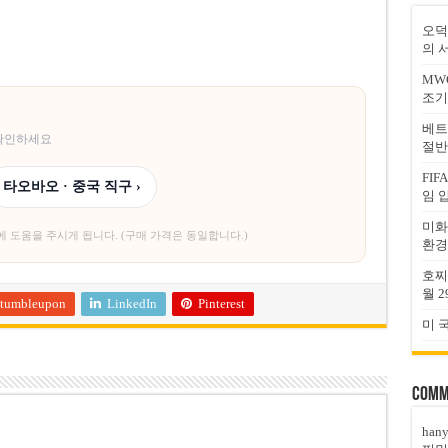
오덕
의 
MW
조기
베트
 확인하세요
절반
FI
타오바오 · 중국 직구 ›
임 
미화
에 도움을 주시게 됩니다. (구매 가격은 동일합니다.)
환경
호찌
월 2
tumbleupon
LinkedIn
Pinterest
미 
Comm
han