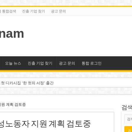
털 통합검색
진출 기업 찾기
광고 문의
tnam
오늘 뉴스
진출 기업 찾기
광고 문의
통합 로그인
 첫 디카시집 ‘한 컷의 서정’ 출간
세 상위 10곳 공개…절반은 국영기업
조2천억동, 2~3개월 조기 달성 자신”
지원 계획 검토중
검색/
구계·북미 정치권 불신임 압박 직면
 성노동자 지원 계획 검토중
도 못 펴는 열악한 환경