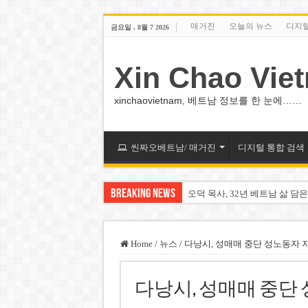
매거진
오늘의 뉴스
디지
금요일 , 8월 7 2026
Xin Chao Vie
xinchaovietnam, 베트남 정보를 한 눈에……
씬짜오베트남/ 매거진
디지털 통합 검색
Breaking News
오덕 목사, 32년 베트남 삶 담은
베트남 화학·플라스틱 기업 납
MWG 대표 “올해 이익 목표 9
Home
/
뉴스
/
다낭시, 성매매 중단 성노동자 
FIFA 인판티노 회장, 유럽 축
다낭시, 성매매 중단
미화원 쪽방 휴게실 논란…허리