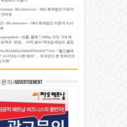
 무료버스 이용기
vietnam
-
Biz Interview – S&S 회계법인 이준석
 인터뷰
25
-
Biz Interview – S&S 회계법인 이준석 이사
뷰
yapuspabela
-
빈홈, 올해 7,500ha 규모 ‘3대 메
프로젝트’ 분양… 10억 달러 역대급 배당도 결정
36e2823446a23d9e005043f4771bd
-
“빨간불에
? 서구와는 다른 배려”… 외국인이 본 호찌민의
적 미학’
의/Advertisement