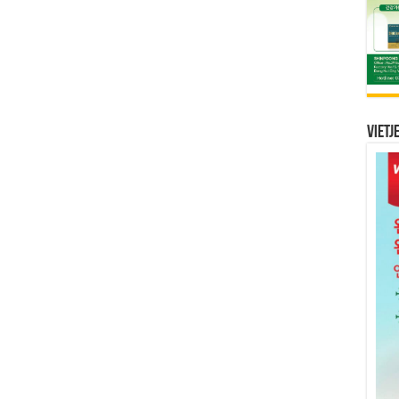
Vietj