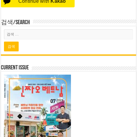
Continue with
Kakao
검색/Search
Current Issue