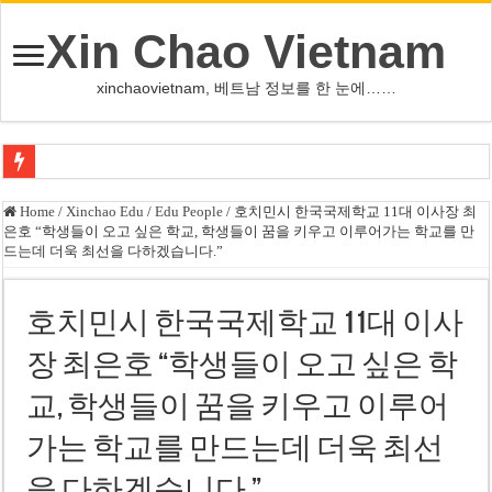
Xin Chao Vietnam
xinchaovietnam, 베트남 정보를 한 눈에……
오덕 목사, 32년 베트남 삶 담은 첫 디카시집 ‘한 컷의 서정’ 출간
Home
/
Xinchao Edu
/
Edu People
/
호치민시 한국국제학교 11대 이사장 최
은호 “학생들이 오고 싶은 학교, 학생들이 꿈을 키우고 이루어가는 학교를 만
베트남 화학·플라스틱 기업 납세 상위 10곳 공개…절반은 국영기업
드는데 더욱 최선을 다하겠습니다.”
MWG 대표 “올해 이익 목표 9조2천억동, 2~3개월 조기 달성 자신”
FIFA 인판티노 회장, 유럽 축구계·북미 정치권 불신임 압박 직면
호치민시 한국국제학교 11대 이사
미화원 쪽방 휴게실 논란…허리도 못 펴는 열악한 환경
장 최은호 “학생들이 오고 싶은 학
호찌민시, 올해 국경절 연휴 5일 연속 휴무 확정… 8월 29일~9월 2일
교, 학생들이 꿈을 키우고 이루어
우크라이나 전황 1,623일: 키이우, 탄도미사일 요격 실패…드론, 모스크바 집
가는 학교를 만드는데 더욱 최선
호찌민 Đá Đỏ 수로 정비 사업, 2026년 말 완공 목표