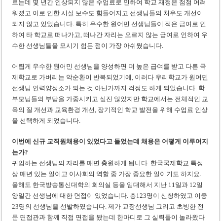
르는데 몇 년간 인상되지 않은 수업료로 인하여 학교 재정은 점점 어려
워졌고 이로 인한 시설 보수도 힘들어지고 선생님들의 처우도 개선이
되지 않고 있었습니다. 특히 우수한 원어민 선생님들이 적은 급여로 인
하여 타 학교로 떠나가고, 떠나간 자리는 오르지 않는 급여로 인하여 우
수한 선생님들을 모시기 힘든 점이 가장 아쉬웠습니다.
어렵게 우수한 원어민 선생님을 양성하면 더 높은 급여를 받고 다른 국
제학교로 가버리는 악순환이 반복되었기에, 이러다 우리학교가 원어민
선생님 인력양성소가 되는 것 아닌가까지 걱정도 하게 되었습니다. 학
부모님들의 부담을 가중시키고 싶진 않았지만 학교에서는 전체적인 교
육의 질 개선과 교육환경 개선, 장기적인 학교 발전을 위해 수업료 인상
을 선택하게 되었습니다.
이번에 신규 교직원채용이 있었다고 들었는데 채용은 어떻게 이루어지
는가?
귀임하는 선생님의 자리를 매면 충원하게 됩니다. 한국국제학교 특성
상 매년 있는 일이고 이사회의 역할 중 가장 중요한 일이기도 하지요.
올해도 한국방송통신대학의 회의실 등을 임대해서 지난 11일과 12일
양일간 선생님에 대한 면접이 있었습니다. 총123명이 신청하였고 이중
23명의 선생님을 선발하였습니다. 제가 교장선생님 그리고 초빙한 전
문 면접관과 함께 직접 면접을 봤는데 한마디로 그 실력들이 놀라왔다