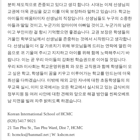
분히 제도적으로 존중되고 있다고 생각 합니다. 시대는 이제 선생님의
교권에 더욱 관심을 갖고 이를 더욱 보장하라 말하고 있습니다. 학교는
아이들의 배움터이자 선생님의 직장입니다. 선생님들도 누구의 소중한
아들과 딸일 것이고, 누군가의 엄마이며 아빠일 것이고, 누군가의 남편
이고 부인이란 걸 항시 기억했으면 좋겠습니다. 교권 보장은 학생들의
거울인 학부모님께서 선생님을 존중하는 것에서 시작된다고 생각합니
다. 선생님들이 더 잘 가르치기 위해 부모님들께 드리는 연락에 열린 마
음으로 귀 기울여 주시고 지지하고 아이를 위해 함께 노력해주시기 바
랍니다. 이는 곧 우리 아이들의 강화된 학습권으로 이어질 것입니다.
우리 KIS 이사회는 학교운영위원회 와 모든 교직원과 함께 학생들이 오
고 싶은 학교, 학생들이 꿈을 키우고 이루어가는 학교를 만드는데 더욱
최선을 다하겠습니다. 이밖에 재외 교민 자녀에 대한 초등학생들의 의
무교육 실시, 이미 모국에서는 모든 학교에서 실시되고 있는 급식비의
정부지원 등 여러 사안에 대한 견해와 앞으로 해결 방안을 씬짜오베트
남 지면을 빌려 자주 밝히도록 하겠습니다.
Korean International School of HCMC
(028) 5417 9021
21 Tan Phu St., Tan Phu Ward, Dist 7, HCMC
E: hcmcks@hanmail.net | W: kshcm.net