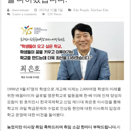
을 다하겠습니다.”
미 국방부, 육군 참모총장 임명 난항
chaovietnam
2023년 12월 5일
Edu People
,
Xinchao Edu
조세심판원, 배우 유연석 30억 세금 불복 청구 기각
Leave a comment
124 Views
1998년 9월 87명의 학생으로 개교해 이제는 2,000여명 학생의 미래를
위한 배움터이자 글로벌 명문학교로 발돋음해 한-베 미래 인재 양성의
요람이 된 호치민시 한국국제학교.신임 제11대 최은호 이사장을 통해
학교의 과밀 학급문제와 수업료 인상등 현안에 대한 이사회의 입장과
학교 운영에 대한 비전을 들어봤다.
늦었지만 이사장 취임 축하드리며 취임 소감
한마디 부탁드립니다.
지