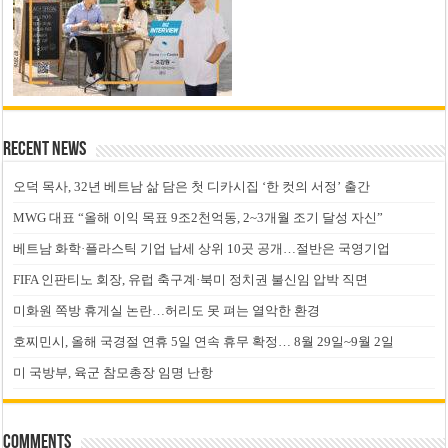
Recent News
오덕 목사, 32년 베트남 삶 담은 첫 디카시집 ‘한 컷의 서정’ 출간
MWG 대표 “올해 이익 목표 9조2천억동, 2~3개월 조기 달성 자신”
베트남 화학·플라스틱 기업 납세 상위 10곳 공개…절반은 국영기업
FIFA 인판티노 회장, 유럽 축구계·북미 정치권 불신임 압박 직면
미화원 쪽방 휴게실 논란…허리도 못 펴는 열악한 환경
호찌민시, 올해 국경절 연휴 5일 연속 휴무 확정… 8월 29일~9월 2일
미 국방부, 육군 참모총장 임명 난항
Comments