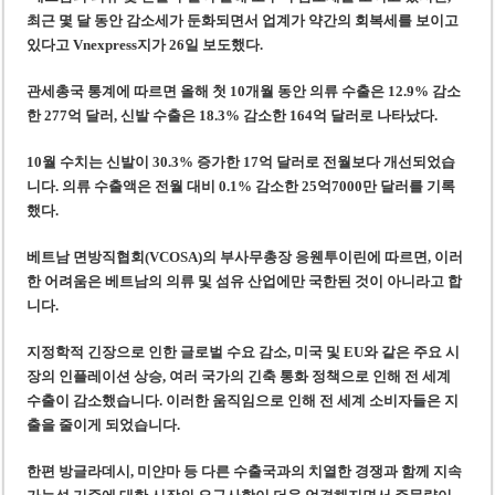
미 국방부, 육군 참모총장 임명 난항
최근 몇 달 동안 감소세가 둔화되면서 업계가 약간의 회복세를 보이고
조세심판원, 배우 유연석 30억 세금 불복 청구 기각
있다고
Vnexpress지가 26일 보도했다.
관세총국 통계에 따르면 올해 첫 10개월 동안 의류 수출은 12.9% 감소
한 277억 달러, 신발 수출은 18.3% 감소한 164억 달러로 나타났다.
10월 수치는 신발이 30.3% 증가한 17억 달러로 전월보다 개선되었습
니다. 의류 수출액은 전월 대비 0.1% 감소한 25억7000만 달러를 기록
했다.
베트남 면방직협회(VCOSA)의 부사무총장 응웬투이린에 따르면, 이러
한 어려움은 베트남의 의류 및 섬유 산업에만 국한된 것이 아니라고 합
니다.
지정학적 긴장으로 인한 글로벌 수요 감소, 미국 및 EU와 같은 주요 시
장의 인플레이션 상승, 여러 국가의 긴축 통화 정책으로 인해 전 세계
수출이 감소했습니다. 이러한 움직임으로 인해 전 세계 소비자들은 지
출을 줄이게 되었습니다.
한편 방글라데시, 미얀마 등 다른 수출국과의 치열한 경쟁과 함께 지속