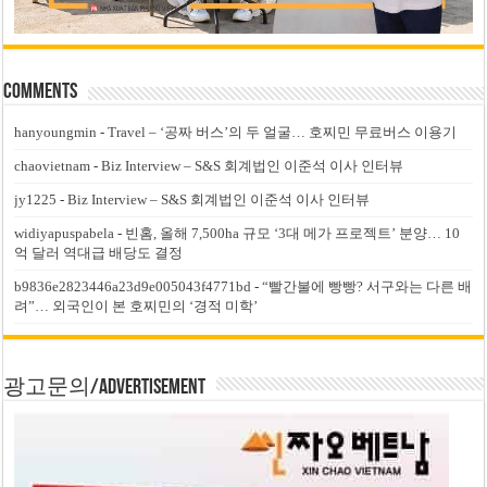
Comments
hanyoungmin
-
Travel – ‘공짜 버스’의 두 얼굴… 호찌민 무료버스 이용기
chaovietnam
-
Biz Interview – S&S 회계법인 이준석 이사 인터뷰
jy1225
-
Biz Interview – S&S 회계법인 이준석 이사 인터뷰
widiyapuspabela
-
빈홈, 올해 7,500ha 규모 ‘3대 메가 프로젝트’ 분양… 10
억 달러 역대급 배당도 결정
b9836e2823446a23d9e005043f4771bd
-
“빨간불에 빵빵? 서구와는 다른 배
려”… 외국인이 본 호찌민의 ‘경적 미학’
광고문의/Advertisement