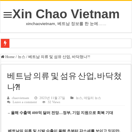
Xin Chao Vietnam
xinchaovietnam, 베트남 정보를 한 눈에……
오덕 목사, 32년 베트남 삶 담은 첫 디카시집 ‘한 컷의 서정’ 출간
Home
/
뉴스
/
베트남 의류 및 섬유 산업, 바닥쳤나?!
베트남 화학·플라스틱 기업 납세 상위 10곳 공개…절반은 국영기업
MWG 대표 “올해 이익 목표 9조2천억동, 2~3개월 조기 달성 자신”
베트남 의류 및 섬유 산업, 바닥쳤
FIFA 인판티노 회장, 유럽 축구계·북미 정치권 불신임 압박 직면
나?!
미화원 쪽방 휴게실 논란…허리도 못 펴는 열악한 환경
chaovietnam
2023년 11월 27일
뉴스
,
데일리 뉴스
Leave a comment
32 Views
호찌민시, 올해 국경절 연휴 5일 연속 휴무 확정… 8월 29일~9월 2일
–
올해 수출액 400억 달러 전망
…
정부, 기업 지원으로 회복 기대
우크라이나 전황 1,623일: 키이우, 탄도미사일 요격 실패…드론, 모스크바 집
호찌민 Đá Đỏ 수로 정비 사업, 2026년 말 완공 목표
베트남의 의류 및 신발 수출이 올해 초부터 감소세를 보이고 있지만,