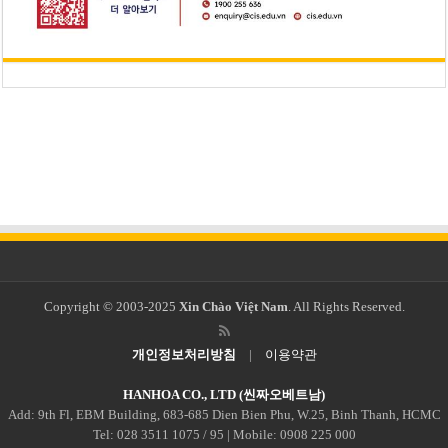
Copyright © 2003-2025
Xin Chào Việt Nam
. All Rights Reserved.
개인정보처리방침
|
이용약관
HANHOA CO., LTD (씬짜오베트남)
Add: 9th Fl, EBM Building, 683-685 Dien Bien Phu, W.25, Binh Thanh, HCMC
Tel: 028 3511 1075 / 95 | Mobile: 0908 225 000