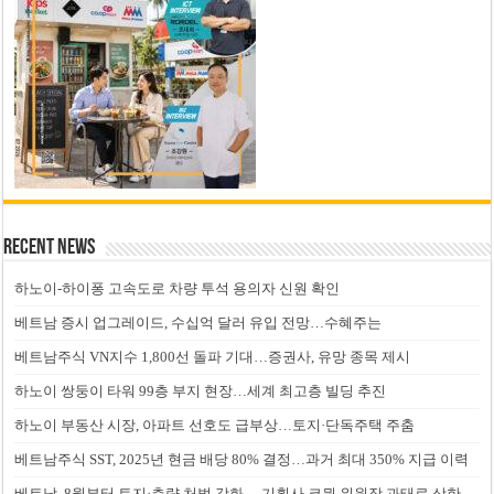
Recent News
하노이-하이퐁 고속도로 차량 투석 용의자 신원 확인
베트남 증시 업그레이드, 수십억 달러 유입 전망…수혜주는
베트남주식 VN지수 1,800선 돌파 기대…증권사, 유망 종목 제시
하노이 쌍둥이 타워 99층 부지 현장…세계 최고층 빌딩 추진
하노이 부동산 시장, 아파트 선호도 급부상…토지·단독주택 주춤
베트남주식 SST, 2025년 현금 배당 80% 결정…과거 최대 350% 지급 이력
베트남, 8월부터 토지·측량 처벌 강화… 기획사 코뮌 위원장 과태료 상한