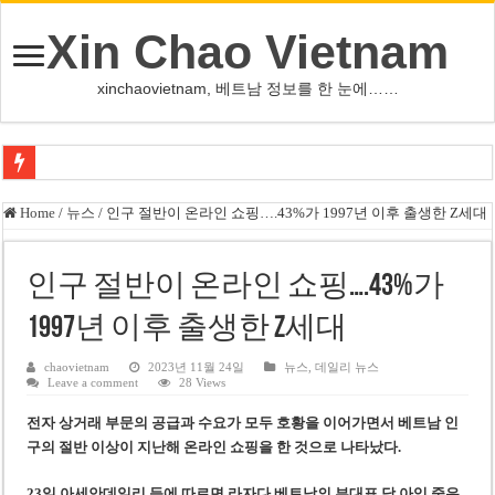
Xin Chao Vietnam
xinchaovietnam, 베트남 정보를 한 눈에……
하노이-하이퐁 고속도로 차량 투석 용의자 신원 확인
Home
/
뉴스
/
인구 절반이 온라인 쇼핑….43%가 1997년 이후 출생한 Z세대
베트남 증시 업그레이드, 수십억 달러 유입 전망…수혜주는
베트남주식 VN지수 1,800선 돌파 기대…증권사, 유망 종목 제시
인구 절반이 온라인 쇼핑….43%가
하노이 쌍둥이 타워 99층 부지 현장…세계 최고층 빌딩 추진
1997년 이후 출생한 Z세대
하노이 부동산 시장, 아파트 선호도 급부상…토지·단독주택 주춤
chaovietnam
2023년 11월 24일
뉴스
,
데일리 뉴스
Leave a comment
28 Views
베트남주식 SST, 2025년 현금 배당 80% 결정…과거 최대 350% 지급 이력
전자 상거래 부문의 공급과 수요가 모두 호황을 이어가면서 베트남 인
베트남 전자비자 사기 웹사이트 주의…외국인 여행자 피해 경보
구의 절반 이상이 지난해 온라인 쇼핑을 한 것으로 나타났다.
호주 젯스타, 내년부터 기내 수납칸 이용 유료화
23일
아세안데일리
등에 따르면 라자다 베트남의 부대표 당 아잉 중은