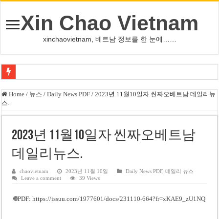
Xin Chao Vietnam
xinchaovietnam, 베트남 정보를 한 눈에……
하노이-하이퐁 고속도로 차량 투석 용의자 신원 확인
Home
/
뉴스
/
Daily News PDF
/
2023년 11월10일자 씬짜오베트남 데일리뉴
스.
베트남 증시 업그레이드, 수십억 달러 유입 전망…수혜주는
베트남주식 VN지수 1,800선 돌파 기대…증권사, 유망 종목 제시
2023년 11월10일자 씬짜오베트남
하노이 쌍둥이 타워 99층 부지 현장…세계 최고층 빌딩 추진
데일리뉴스.
하노이 부동산 시장, 아파트 선호도 급부상…토지·단독주택 주춤
베트남주식 SST, 2025년 현금 배당 80% 결정…과거 최대 350% 지급 이력
chaovietnam
2023년 11월 10일
Daily News PDF
,
데일리 뉴스
Leave a comment
39 Views
베트남 전자비자 사기 웹사이트 주의…외국인 여행자 피해 경보
🌐PDF:
https://issuu.com/1977601/docs/231110-664?fr=xKAE9_zU1NQ
호주 젯스타, 내년부터 기내 수납칸 이용 유료화