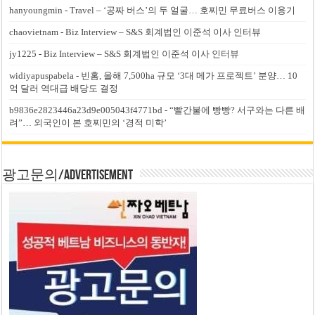
hanyoungmin
-
Travel – ‘공짜 버스’의 두 얼굴… 호찌민 무료버스 이용기
chaovietnam
-
Biz Interview – S&S 회계법인 이준석 이사 인터뷰
jy1225
-
Biz Interview – S&S 회계법인 이준석 이사 인터뷰
widiyapuspabela
-
빈홈, 올해 7,500ha 규모 ‘3대 메가 프로젝트’ 분양… 10
억 달러 역대급 배당도 결정
b9836e2823446a23d9e005043f4771bd
-
“빨간불에 빵빵? 서구와는 다른 배
려”… 외국인이 본 호찌민의 ‘경적 미학’
광고문의/Advertisement