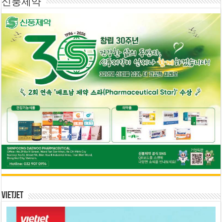
신풍제약
Vietjet