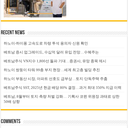
Recent News
하노이-하이퐁 고속도로 차량 투석 용의자 신원 확인
베트남 증시 업그레이드, 수십억 달러 유입 전망…수혜주는
베트남주식 VN지수 1,800선 돌파 기대…증권사, 유망 종목 제시
하노이 쌍둥이 타워 99층 부지 현장…세계 최고층 빌딩 추진
하노이 부동산 시장, 아파트 선호도 급부상…토지·단독주택 주춤
베트남주식 SST, 2025년 현금 배당 80% 결정…과거 최대 350% 지급 이력
베트남, 8월부터 토지·측량 처벌 강화… 기획사 코뮌 위원장 과태료 상한
50배 상향
Comments