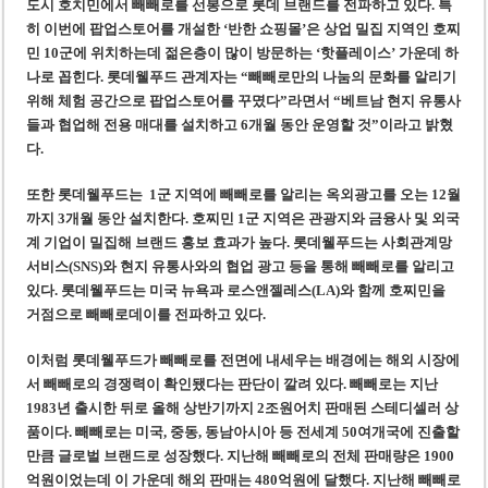
도시 호치민에서 빼빼로를 선봉으로 롯데 브랜드를 전파하고 있다. 특
히 이번에 팝업스토어를 개설한 ‘반한 쇼핑몰’은
상업
밀집 지역인 호
찌
민 10군에 위치하는데 젊은층이 많이 방문하는 ‘핫플레이스’ 가운데 하
나로 꼽힌다. 롯데웰푸드 관계자는 “빼빼로만의 나눔의 문화를 알리기
위해 체험 공간으로 팝업스토어를 꾸몄다”라면서 “베트남 현지 유통사
들과 협업해 전용 매대를 설치하고 6개월 동안 운영할 것”이라고 밝혔
다.
또한 롯데웰푸드는 1군 지역에 빼빼로를 알리는 옥외광고를 오는 12월
까지 3개월 동안 설치한다. 호
찌
민 1군 지역은 관광지와 금융사 및 외국
계 기업이 밀집해 브랜드 홍보 효과가 높다. 롯데웰푸드는 사회관계망
서비스(SNS)와 현지 유통사와의 협업 광고 등을 통해 빼빼로를 알리고
있다. 롯데웰푸드는 미국 뉴욕과 로스앤젤레스(LA)와 함께 호
찌
민을
거점으로 빼빼로데이를 전파하고 있다.
이처럼 롯데웰푸드가 빼빼로를 전면에 내세우는 배경에는 해외 시장에
서 빼빼로의 경쟁력이 확인됐다는 판단이 깔려 있다. 빼빼로는 지난
1983년 출시한 뒤로 올해 상반기까지 2조원어치 판매된 스테디셀러 상
품이다. 빼빼로는 미국, 중동, 동남아시아 등 전세계 50여개국에 진출할
만큼 글로벌 브랜드로 성장했다. 지난해 빼빼로의 전체 판매량은 1900
억원이었는데 이 가운데 해외 판매는 480억원에 달했다. 지난해 빼빼로