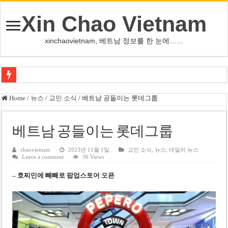
Xin Chao Vietnam
xinchaovietnam, 베트남 정보를 한 눈에……
하노이-하이퐁 고속도로 차량 투석 용의자 신원 확인
Home
/
뉴스
/
교민 소식
/
베트남 공들이는 롯데그룹
베트남 증시 업그레이드, 수십억 달러 유입 전망…수혜주는
베트남주식 VN지수 1,800선 돌파 기대…증권사, 유망 종목 제시
베트남 공들이는 롯데그룹
하노이 쌍둥이 타워 99층 부지 현장…세계 최고층 빌딩 추진
chaovietnam
2023년 11월 1일
교민 소식
,
뉴스
,
데일리 뉴스
Leave a comment
36 Views
하노이 부동산 시장, 아파트 선호도 급부상…토지·단독주택 주춤
–
호
찌
민에 빼빼로 팝업스토어
오픈
베트남주식 SST, 2025년 현금 배당 80% 결정…과거 최대 350% 지급 이력
베트남 전자비자 사기 웹사이트 주의…외국인 여행자 피해 경보
호주 젯스타, 내년부터 기내 수납칸 이용 유료화