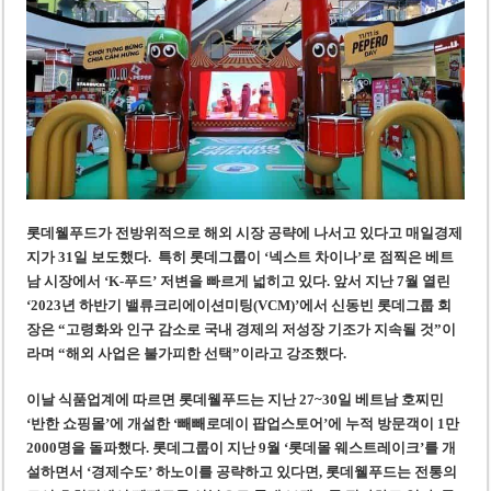
베트남, 8월부터 토지·측량 처벌 강화… 기획사 코뮌 위원장 과태료 상한 50배
호찌민시, 약 6,500㎡ 토지 용도변경 승인…리조트 개발 추진
롯데웰푸드가 전방위적으로 해외 시장 공략에 나서고 있다
고 매일경제
지가 31일 보도했다.
특히 롯데그룹이 ‘넥스트 차이나’로 점찍은 베트
남 시장에서 ‘K-푸드’ 저변을 빠르게 넓히고 있다. 앞서 지난 7월 열린
‘2023년 하반기 밸류크리에이션미팅(VCM)’에서 신동빈 롯데그룹 회
장은 “고령화와 인구 감소로 국내 경제의 저성장 기조가 지속될 것”이
라며 “해외 사업은 불가피한 선택”이라고 강조했다.
이날
식품업계에 따르면 롯데웰푸드는 지난 27~30일 베트남
호찌
민
‘반한 쇼핑몰’에 개설한 ‘빼빼로데이 팝업스토어’에 누적 방문객이 1만
2000명을 돌파했다. 롯데그룹이 지난 9월 ‘롯데몰 웨스트레이크’를 개
설하면서 ‘경제수도’ 하노이를 공략하고 있다면, 롯데웰푸드는 전통의