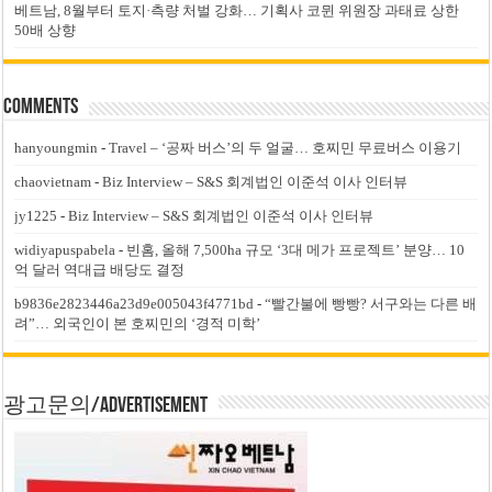
베트남, 8월부터 토지·측량 처벌 강화… 기획사 코뮌 위원장 과태료 상한
50배 상향
Comments
hanyoungmin
-
Travel – ‘공짜 버스’의 두 얼굴… 호찌민 무료버스 이용기
chaovietnam
-
Biz Interview – S&S 회계법인 이준석 이사 인터뷰
jy1225
-
Biz Interview – S&S 회계법인 이준석 이사 인터뷰
widiyapuspabela
-
빈홈, 올해 7,500ha 규모 ‘3대 메가 프로젝트’ 분양… 10
억 달러 역대급 배당도 결정
b9836e2823446a23d9e005043f4771bd
-
“빨간불에 빵빵? 서구와는 다른 배
려”… 외국인이 본 호찌민의 ‘경적 미학’
광고문의/Advertisement