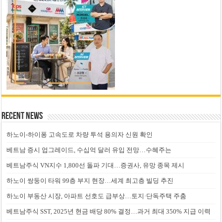
Recent News
하노이-하이퐁 고속도로 차량 투석 용의자 신원 확인
베트남 증시 업그레이드, 수십억 달러 유입 전망…수혜주는
베트남주식 VN지수 1,800선 돌파 기대…증권사, 유망 종목 제시
하노이 쌍둥이 타워 99층 부지 현장…세계 최고층 빌딩 추진
하노이 부동산 시장, 아파트 선호도 급부상…토지·단독주택 주춤
베트남주식 SST, 2025년 현금 배당 80% 결정…과거 최대 350% 지급 이력