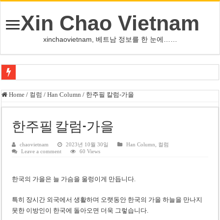
Xin Chao Vietnam
xinchaovietnam, 베트남 정보를 한 눈에……
쩐 타인 먼 베트남 국회의장 “외교 성과, 국가 위상 제고에 크게 기여”
Home
/
컬럼
/
Han Column
/
한주필 칼럼-가을
싱가포르 하오마트, 마지막 프리미엄 매장 폐점… 적자·소송 악재 속 사업 축
베트남 은행 분기 순이익 1조 동 시대…비엣콤뱅크 등 5곳 돌파
한주필 칼럼-가을
PNJ, 다이아몬드 밀수 여파에 2분기 적자… 10월 임시 주총 개최
chaovietnam
2023년 10월 30일
Han Column
,
컬럼
Leave a comment
60 Views
팜 녓 브엉 빈그룹 회장 딸, 그룹 계열사 경영에 첫 등장
케펠, 투티엠 엠파이어시티 지분 전량 2억7000만 달러에 매각
한국의 가을은 늘 가슴을 울렁이게 만듭니다.
베트남 MB은행, 2026년 수익 목표 자신…부동산 대출 비율 13% 고수
특히 장시간 외국에서 생활하며 오랫동안 한국의 가을 하늘을 만나지
베트남주식 HAT, 15년 연속 현금 배당…주당 3,000동 지급
못한 이방인이 한국에 돌아오면 더욱 그렇습니다.