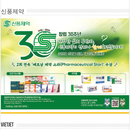
신풍제약
Vietjet