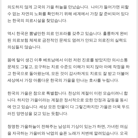
‘1,000억 달러 남북고속철 투자’ 호언장담 메콜로르 회장 체포
의도하지 않게 고국의 가을 하늘을 만났습니다. 나이가 들어가면 피할
베트남 세무당국, 납세자 정보 공개 기준·절차 명확화
수 없는 자연의 노화를 확인하기 위해 세계에서 가장 잘 준비되어 있다
는 한국의 의료시설을 찾았습니다.
역시 한국은 뽐낼만한 의료 인프라를 갖추고 있습니다. 훌륭하게 완비
된 의료보험 체제로 금전적인 문제도 염려가 안되고 의료진의 실력도
의심들지 않습니다.
몸에 탈이 생긴 이후 베트남에서 이런 저런 진료를 받았지만 의사소통
문제도 그렇고, 요구하는 치료 수준도 이해가 되지 않아 아예 작정을 하
고 한국으로 돌아왔는데, 모든 것이 감사하게도 치료도 잘 받고 더불어
세상에서 가장 아름다운 한국의 가을을 만나는 호사를 누립니다.
한국의 가을은 참으로 특별합니다. 천상의 계절이 이런 모습이려니 합
니다. 하지만 가을이라는 계절은 정서적으로 묘한 안정과 갈등을 동시
에 안고 있습니다. 세상 모든 만물이 다 그렇긴하지만 가을은 더욱 두드
러진 양면성을 갖고 있는 듯합니다.
청명한 가을하늘이 전해주는 남성의 기상이 있는가 하면, 가녀린 여심
을 자극하는 가을비와 낙엽의 슬픈 노래가 저변에 깔려있습니다. 오곡