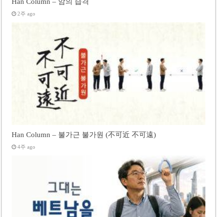
Han Column – 암의 습격
2주 ago
Han Column – 불가근 불가원 (不可近 不可遠)
4주 ago