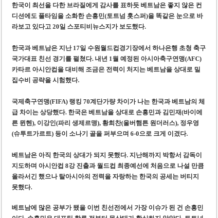
‘1,000억 달러 남북고속철 투자’ 호언장담 메콜로르 회장 체포
한국이 최선을 다한 브라질에게 감사를 표하듯 베트남은 좋지 않은 컨
디션에도 풀타임을 소화한 손흥민(토트넘 홋스퍼)을 똑같은 눈으로 바
베트남 세무당국, 납세자 정보 공개 기준·절차 명확화
라
보고 있다고 20일 스포티비뉴스지가 보도했다.
한국과 베트남은 지난 17일 수원월드컵경기장에서 하나은행 초청 축구
국가대표 친선 경기를 펼쳤다. 내년 1월 예정된 아시아축구연맹(AFC)
카타르 아시안컵을 대비해 조금은 전력이 처지는 베트남을 상대로 밀
집수비 공략을 시험했다.
국제축구연맹(FIFA) 랭킹 70계단가량 차이가 나는 한국과 베트남의 체
급 차이는 상당했다. 한국은 베트남을 상대로 손흥민과 김민재(바이에
른 뮌헨), 이강인(파리 생제르맹), 황희찬(울버햄튼 원더러스), 정우영
(슈투트가르트) 등이 소나기 골을 퍼부으며 6-0으로 크게 이겼다.
베트남은 아직 한국의 상대가 되지 못했다. 지난해까지 박항서 감독이
지도하며 아시안컵 8강 진출과 월드컵 최종예선에 처음으로 나설 만큼
올라서긴 했으나 탈아시아의 전력을 자랑하는 한국의 공세는 버티지
못했다.
베트남에 많은 공부가 됐을 이번 친선전에서 가장 이슈가 된 건 손흥민