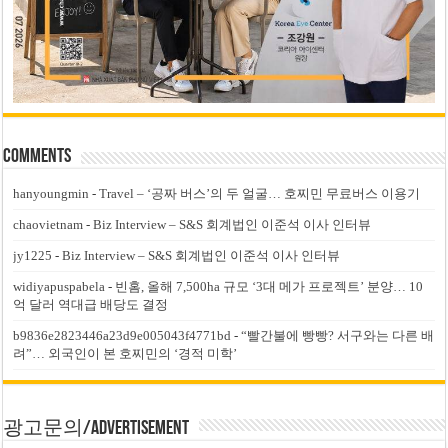
Comments
hanyoungmin
-
Travel – ‘공짜 버스’의 두 얼굴… 호찌민 무료버스 이용기
chaovietnam
-
Biz Interview – S&S 회계법인 이준석 이사 인터뷰
jy1225
-
Biz Interview – S&S 회계법인 이준석 이사 인터뷰
widiyapuspabela
-
빈홈, 올해 7,500ha 규모 ‘3대 메가 프로젝트’ 분양… 10
억 달러 역대급 배당도 결정
b9836e2823446a23d9e005043f4771bd
-
“빨간불에 빵빵? 서구와는 다른 배
려”… 외국인이 본 호찌민의 ‘경적 미학’
광고문의/Advertisement