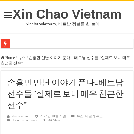
Xin Chao Vietnam
xinchaovietnam, 베트남 정보를 한 눈에……
쩐 타인 먼 베트남 국회의장 “외교 성과, 국가 위상 제고에 크게 기여”
Home
/
뉴스
/
손흥민 만난 이야기 푼다…베트남 선수들 “실제로 보니 매우
친근한 선수”
싱가포르 하오마트, 마지막 프리미엄 매장 폐점… 적자·소송 악재 속 사업 축
베트남 은행 분기 순이익 1조 동 시대…비엣콤뱅크 등 5곳 돌파
손흥민 만난 이야기 푼다…베트남
PNJ, 다이아몬드 밀수 여파에 2분기 적자… 10월 임시 주총 개최
선수들 “실제로 보니 매우 친근한
팜 녓 브엉 빈그룹 회장 딸, 그룹 계열사 경영에 첫 등장
선수”
케펠, 투티엠 엠파이어시티 지분 전량 2억7000만 달러에 매각
베트남 MB은행, 2026년 수익 목표 자신…부동산 대출 비율 13% 고수
chaovietnam
2023년 10월 21일
뉴스
,
데일리 뉴스
Leave a comment
46 Views
베트남주식 HAT, 15년 연속 현금 배당…주당 3,000동 지급