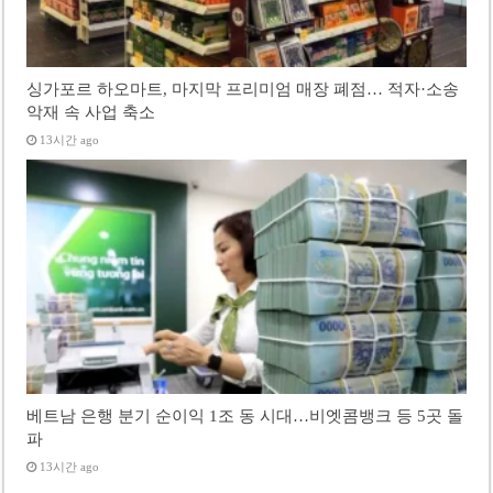
싱가포르 하오마트, 마지막 프리미엄 매장 폐점… 적자·소송
악재 속 사업 축소
13시간 ago
베트남 은행 분기 순이익 1조 동 시대…비엣콤뱅크 등 5곳 돌
파
13시간 ago