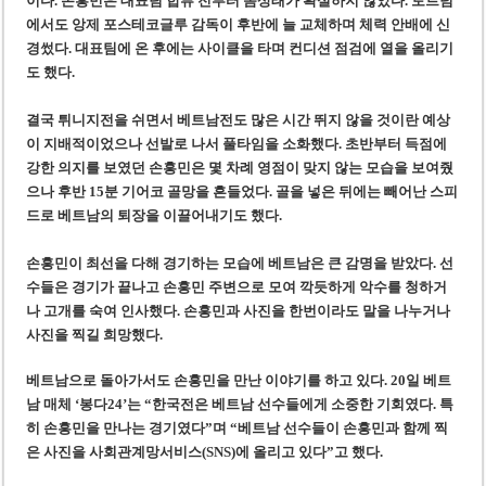
이다. 손흥민은 대표팀 합류 전부터 몸상태가 확실하지 않았다. 토트넘
에서도 앙제 포스테코글루 감독이 후반에 늘 교체하며 체력 안배에 신
경썼다. 대표팀에 온 후에는 사이클을 타며 컨디션 점검에 열을 올리기
도 했다.
결국 튀니지전을 쉬면서 베트남전도 많은 시간 뛰지 않을 것이란 예상
이 지배적이었으나 선발로 나서 풀타임을 소화했다. 초반부터 득점에
강한 의지를 보였던 손흥민은 몇 차례 영점이 맞지 않는 모습을 보여줬
으나 후반 15분 기어코 골망을 흔들었다. 골을 넣은 뒤에는 빼어난 스피
드로 베트남의 퇴장을 이끌어내기도 했다.
손흥민이 최선을 다해 경기하는 모습에 베트남은 큰 감명을 받았다. 선
수들은 경기가 끝나고 손흥민 주변으로 모여 깍듯하게 악수를 청하거
나 고개를 숙여 인사했다. 손흥민과 사진을 한번이라도 말을 나누거나
사진을 찍길 희망했다.
베트남으로 돌아가서도 손흥민을 만난 이야기를 하고 있다. 20일 베트
남 매체 ‘봉다24’는 “한국전은 베트남 선수들에게 소중한 기회였다. 특
히 손흥민을 만나는 경기였다”며 “베트남 선수들이 손흥민과 함께 찍
은 사진을 사회관계망서비스(SNS)에 올리고 있다”고 했다.