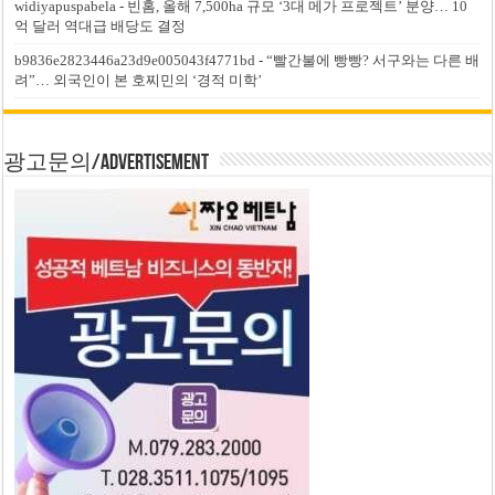
widiyapuspabela
-
빈홈, 올해 7,500ha 규모 ‘3대 메가 프로젝트’ 분양… 10
억 달러 역대급 배당도 결정
b9836e2823446a23d9e005043f4771bd
-
“빨간불에 빵빵? 서구와는 다른 배
려”… 외국인이 본 호찌민의 ‘경적 미학’
광고문의/Advertisement