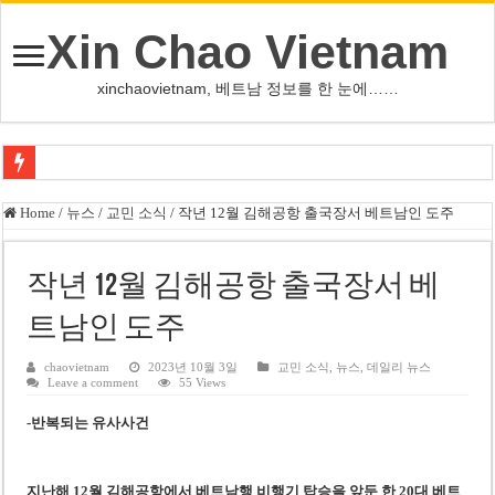
Xin Chao Vietnam
xinchaovietnam, 베트남 정보를 한 눈에……
베트남 화학·플라스틱 기업 납세 상위 10곳 공개…절반은 국영기업
Home
/
뉴스
/
교민 소식
/
작년 12월 김해공항 출국장서 베트남인 도주
MWG 대표 “올해 이익 목표 9조2천억동, 2~3개월 조기 달성 자신”
FIFA 인판티노 회장, 유럽 축구계·북미 정치권 불신임 압박 직면
작년 12월 김해공항 출국장서 베
미화원 쪽방 휴게실 논란…허리도 못 펴는 열악한 환경
트남인 도주
호찌민시, 올해 국경절 연휴 5일 연속 휴무 확정… 8월 29일~9월 2일
chaovietnam
2023년 10월 3일
교민 소식
,
뉴스
,
데일리 뉴스
Leave a comment
55 Views
우크라이나 전황 1,623일: 키이우, 탄도미사일 요격 실패…드론, 모스크바 집
-반복되는 유사사건
호찌민 Đá Đỏ 수로 정비 사업, 2026년 말 완공 목표
미 국방부, 육군 참모총장 임명 난항
지난해 12월 김해공항에서 베트남행 비행기 탑승을 앞둔 한 20대 베트