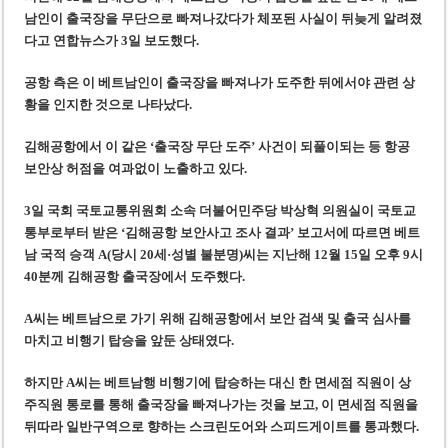
조세심판원, 배우 유연석 30억 세금 불복 청구 기각
남인이 출국장을 무단으로 빠져나갔다가 체포된 사실이 뒤늦게 알려졌
베트남 축구, 아세안컵 2026 캄보디아전 대승 예고
다고 연합뉴스가 3일 보도했다.
공항 측은 이 베트남인이 출국장을 빠져나가 도주한 뒤에서야 관련 상
황을 인지한 것으로 나타났다.
김해공항에서 이 같은 ‘출국장 무단 도주’ 사건이 되풀이되는 등 항공
보안상 허점을 여과없이 노출하고 있다.
3일 국회 국토교통위원회 소속 더불어민주당 박상혁 의원실이 국토교
통부로부터 받은 ‘김해공항 보안사고 조사 결과’ 보고서에 따르면 베트
남 국적 승객 A(당시 20세·성별 불분명)씨는 지난해 12월 15일 오후 9시
40분께 김해공항 출국장에서 도주했다.
A씨는 베트남으로 가기 위해 김해공항에서 보안 검색 및 출국 심사를
마치고 비행기 탑승을 앞둔 상태였다.
하지만 A씨는 베트남행 비행기에 탑승하는 대신 한 면세점 직원이 상
주직원 통로를 통해 출국장을 빠져나가는 것을 보고, 이 면세점 직원을
뒤따라 일반구역으로 향하는 스크린도어와 스피드게이트를 통과했다.