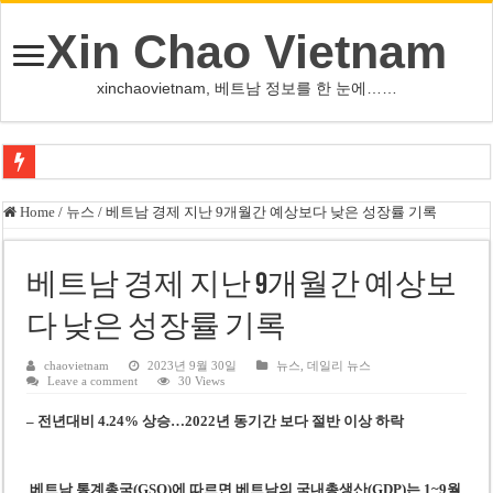
Xin Chao Vietnam
xinchaovietnam, 베트남 정보를 한 눈에……
하노이-하이퐁 고속도로 차량 투석 용의자 신원 확인
Home
/
뉴스
/
베트남 경제 지난 9개월간 예상보다 낮은 성장률 기록
베트남 증시 업그레이드, 수십억 달러 유입 전망…수혜주는
베트남주식 VN지수 1,800선 돌파 기대…증권사, 유망 종목 제시
베트남 경제 지난 9개월간 예상보
하노이 쌍둥이 타워 99층 부지 현장…세계 최고층 빌딩 추진
다 낮은 성장률 기록
하노이 부동산 시장, 아파트 선호도 급부상…토지·단독주택 주춤
chaovietnam
2023년 9월 30일
뉴스
,
데일리 뉴스
Leave a comment
30 Views
베트남주식 SST, 2025년 현금 배당 80% 결정…과거 최대 350% 지급 이력
– 전년대비 4.24% 상승…2022년 동기간 보다 절반 이상 하락
베트남 전자비자 사기 웹사이트 주의…외국인 여행자 피해 경보
호주 젯스타, 내년부터 기내 수납칸 이용 유료화
베트남 통계총국(GSO)에 따르면 베트남의 국내총생산(GDP)는 1~9월