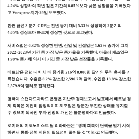
베트남, 8월부터 토지·측량 처벌 강화… 기획사 코뮌 위원장 과태료 상한 50배
4.24% 성장하여 작년 같은 기간의 8.85%보다 낮은 성장률을 기록했다
호찌민시, 약 6,500㎡ 토지 용도변경 승인…리조트 개발 추진
고 Vnexpress지가 29일 보도했다.
한편 금년 3 분기 GDP는 전년 동기 대비 5.33% 성장하여 2분기의
4.05% 성장보다 빠르게 성장한 것으로 보고됐다.
서비스업은 6.32% 성장한 반면, 산업 및 건설업은 1.65% 증가에 그쳐
20
22
~2023년 기간 중 가장 낮은 증가율을 기록했
다, 아울러
제조업은
1.98% 증가해 역시 이 기간 중 가장 낮
은 성장률을 기록했다.
베트남은 전년 대비 세 배 증가한 216억 8,000만 달러의 무역 흑자를 기
록했습니다. 수출은 8.2% 감소한 2,596.7억 달러, 수입은 13.8% 감소한
2,379.9억 달러로 집계
됐다.
영국계
스탠다드차타드
은행은
지난주
경제보고서 발표
에서
베트남
경
제 회복은 여전히 잠정적이며 제조업은 당분간 부진한 상태를 유지할
수 있으며 외국인 투자 전망의 개선은 불분명하다고
언급했다.
로이터의 이코노미스트 팀 리라하판은 “경제 회복이 탄력을 받기 시작
하면서 통화 정책 지원의 필요성이 줄어들 것”이라고
언급했다.