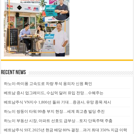
Recent News
하노이-하이퐁 고속도로 차량 투석 용의자 신원 확인
베트남 증시 업그레이드, 수십억 달러 유입 전망…수혜주는
베트남주식 VN지수 1,800선 돌파 기대…증권사, 유망 종목 제시
하노이 쌍둥이 타워 99층 부지 현장…세계 최고층 빌딩 추진
하노이 부동산 시장, 아파트 선호도 급부상…토지·단독주택 주춤
베트남주식 SST, 2025년 현금 배당 80% 결정…과거 최대 350% 지급 이력