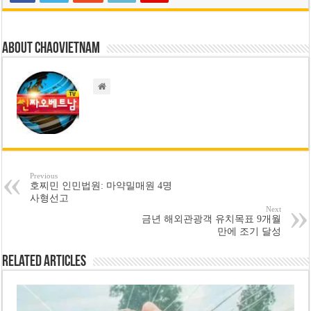
About chaovietnam
Previous
호찌민 인민법원: 마약밀매원 4명
사형선고
Next
금년 해외관광객 유치목표 9개월
만에 조기 달성
Related Articles