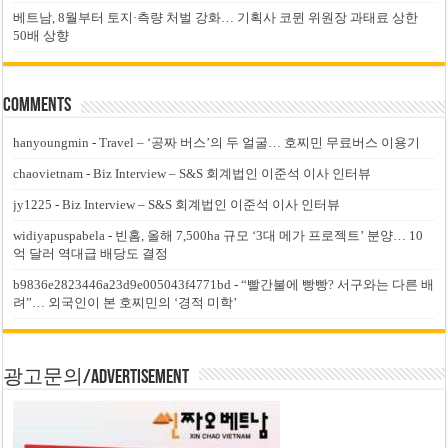
베트남, 8월부터 토지·측량 처벌 강화… 기획사 코뮌 위원장 과태료 상한
50배 상향
Comments
hanyoungmin
-
Travel – ‘공짜 버스’의 두 얼굴… 호찌민 무료버스 이용기
chaovietnam
-
Biz Interview – S&S 회계법인 이준석 이사 인터뷰
jy1225
-
Biz Interview – S&S 회계법인 이준석 이사 인터뷰
widiyapuspabela
-
빈홈, 올해 7,500ha 규모 ‘3대 메가 프로젝트’ 분양… 10
억 달러 역대급 배당도 결정
b9836e2823446a23d9e005043f4771bd
-
“빨간불에 빵빵? 서구와는 다른 배
려”… 외국인이 본 호찌민의 ‘경적 미학’
광고문의/Advertisement