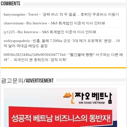
Comments
hanyoungmin
-
Travel – ‘공짜 버스’의 두 얼굴… 호찌민 무료버스 이용기
chaovietnam
-
Biz Interview – S&S 회계법인 이준석 이사 인터뷰
jy1225
-
Biz Interview – S&S 회계법인 이준석 이사 인터뷰
widiyapuspabela
-
빈홈, 올해 7,500ha 규모 ‘3대 메가 프로젝트’ 분양… 10
억 달러 역대급 배당도 결정
b9836e2823446a23d9e005043f4771bd
-
“빨간불에 빵빵? 서구와는 다른 배
려”… 외국인이 본 호찌민의 ‘경적 미학’
광고문의/Advertisement