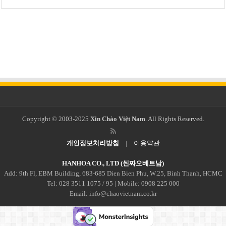
Copyright © 2003-2025
Xin Chào Việt Nam
. All Rights Reserved.
개인정보처리방침
|
이용약관
HANHOA CO., LTD (씬짜오베트남)
Add: 9th Fl, EBM Building, 683-685 Dien Bien Phu, W.25, Binh Thanh, HCMC
Tel: 028 3511 1075 / 95 | Mobile: 0908 225 000
Email: info@chaovietnam.co.kr