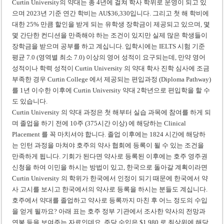
Curtin University의 약대는 총 4년에 걸쳐 학사 학위로 운영이 되고 있
으며 2023년 기준 연간 학비는 AU$36,330입니다. 그리고 첫 해 학비에
대한 25% 만큼 할인을 받게 되는 유학생 장학금이 제공되고 있으며, 몇
몇 간단한 컨디션을 만족해야 하는 조건이 있지만 실제 많은 학생들이
장학금을 받으며 공부를 하고 계십니다. 입학시에는 IELTS 시험 기준
평균 7.0 (영역별 최소 7.0) 이상의 영어 성적이 요구되는데, 만약 영어
성적이나 학력 성적이 Curtin University 의 약대 학사 진학 심사에 조금
부족한 경우 Curtin College 에서 제공되는 편입과정 (Diploma Pathway)
를 1년 이수한 이후에 Curtin University 약대 2학년으로 편입학을 할 수
도 있습니다.
Curtin University 의 약대 과정은 첫 해부터 실습 과목에 참여를 하게 되
며 졸업을 하기 전에 10주 (375시간 이상) 에 해당하는 Clinical
Placement 를 꼭 마치셔야 합니다. 졸업 이후에는 1824 시간에 해당하
는 인턴 과정을 마쳐야 호주의 약사 협회에 등록이 될 수 있는 조건을
만족하게 됩니다. 기회가 된다면 약사로 등록된 이후에는 호주 영주권
신청을 하여 이민을 하시는 방법이 있고, 한국으로 돌아갈 계획이라면
Curtin University 의 학위가 한국에서 인정이 되기 때문에 한국에서 약
사 고시를 보시고 한국에서의 약사로 등록을 하시는 분들도 계십니다.
호주에서 약대를 졸업하고 약사로 등록까지 마친 후 어느 정도의 수입
을 얻게 될까요? 아래 표는 호주 정부 기관에서 조사한 약사의 전망과
연봉 등을 보여주는 자료인데요. 주당 수입은 $1,980 로 최상위에 해당