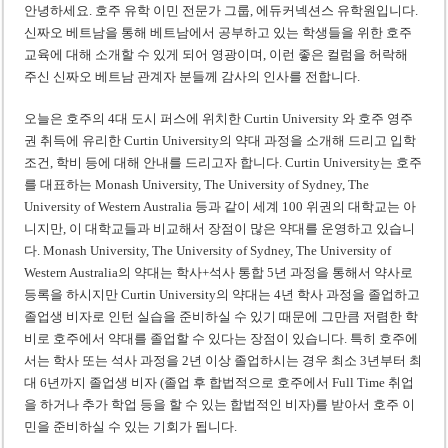
‘1,000억 달러 남북고속철 투자’ 호언장담 메콜로르 회장 체포
안녕하세요. 호주 유학 이민 전문가 그룹, 에듀커넥션스 유학원입니다.
신짜오 베트남을 통해 베트남에서 공부하고 있는 학생들을 위한 호주
베트남 세무당국, 납세자 정보 공개 기준·절차 명확화
교육에 대해 소개할 수 있게 되어 영광이며, 이런 좋은 컬럼을 허락해
주신 신짜오 베트남 관계자 분들께 감사의 인사를 전합니다.
오늘은 호주의 4대 도시 퍼스에 위치한 Curtin University 와 호주 영주
권 취득에 유리한 Curtin University의 약대 과정을 소개해 드리고 입학
조건, 학비 등에 대해 안내를 드리고자 합니다. Curtin University는 호주
를 대표하는 Monash University, The University of Sydney, The
University of Western Australia 등과 같이 세계 100 위권의 대학교는 아
니지만, 이 대학교들과 비교해서 장점이 많은 약대를 운영하고 있습니
다. Monash University, The University of Sydney, The University of
Western Australia의 약대는 학사+석사 통합 5년 과정을 통해서 약사로
등록을 하시지만 Curtin University의 약대는 4년 학사 과정을 졸업하고
졸업생 비자로 인턴 실습을 준비하실 수 있기 때문에 그만큼 저렴한 학
비로 호주에서 약대를 졸업할 수 있다는 장점이 있습니다. 특히 호주에
서는 학사 또는 석사 과정을 2년 이상 졸업하시는 경우 최소 3년부터 최
대 6년까지 졸업생 비자 (졸업 후 합법적으로 호주에서 Full Time 취업
을 하거나 추가 학업 등을 할 수 있는 합법적인 비자)를 받아서 호주 이
민을 준비하실 수 있는 기회가 됩니다.