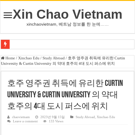
Xin Chao Vietnam
xinchaovietnam, 베트남 정보를 한 눈에……
쩐 타인 먼 베트남 국회의장 “외교 성과, 국가 위상 제고에 크게 기여”
Home
/
Xinchao Edu
/
Study Abroad
/
호주 영주권 취득에 유리한 Curtin
University & Curtin University 의 약대 호주의 4대 도시 퍼스에 위치
싱가포르 하오마트, 마지막 프리미엄 매장 폐점… 적자·소송 악재 속 사업 축
베트남 은행 분기 순이익 1조 동 시대…비엣콤뱅크 등 5곳 돌파
호주 영주권 취득에 유리한 Curtin
PNJ, 다이아몬드 밀수 여파에 2분기 적자… 10월 임시 주총 개최
University & Curtin University 의 약대
팜 녓 브엉 빈그룹 회장 딸, 그룹 계열사 경영에 첫 등장
호주의 4대 도시 퍼스에 위치
케펠, 투티엠 엠파이어시티 지분 전량 2억7000만 달러에 매각
베트남 MB은행, 2026년 수익 목표 자신…부동산 대출 비율 13% 고수
chaovietnam
2023년 9월 15일
Study Abroad
,
Xinchao Edu
Leave a comment
133 Views
베트남주식 HAT, 15년 연속 현금 배당…주당 3,000동 지급