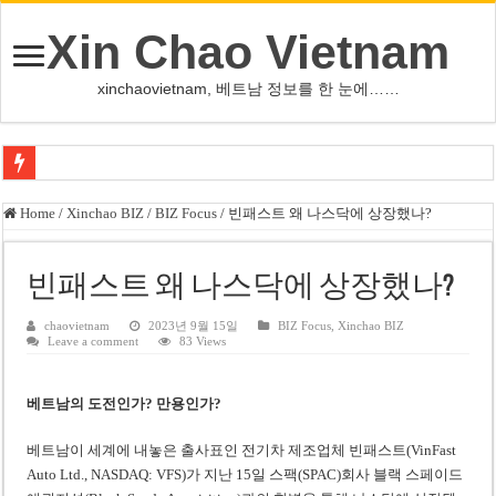
Xin Chao Vietnam
xinchaovietnam, 베트남 정보를 한 눈에……
오덕 목사, 32년 베트남 삶 담은 첫 디카시집 ‘한 컷의 서정’ 출간
Home
/
Xinchao BIZ
/
BIZ Focus
/
빈패스트 왜 나스닥에 상장했나?
베트남 화학·플라스틱 기업 납세 상위 10곳 공개…절반은 국영기업
MWG 대표 “올해 이익 목표 9조2천억동, 2~3개월 조기 달성 자신”
빈패스트 왜 나스닥에 상장했나?
FIFA 인판티노 회장, 유럽 축구계·북미 정치권 불신임 압박 직면
chaovietnam
2023년 9월 15일
BIZ Focus
,
Xinchao BIZ
Leave a comment
83 Views
미화원 쪽방 휴게실 논란…허리도 못 펴는 열악한 환경
호찌민시, 올해 국경절 연휴 5일 연속 휴무 확정… 8월 29일~9월 2일
베트남의 도전인가? 만용인가?
우크라이나 전황 1,623일: 키이우, 탄도미사일 요격 실패…드론, 모스크바 집
베트남이 세계에 내놓은 출사표인 전기차 제조업체 빈패스트(VinFast
호찌민 Đá Đỏ 수로 정비 사업, 2026년 말 완공 목표
Auto Ltd., NASDAQ: VFS)가 지난 15일 스팩(SPAC)회사 블랙 스페이드