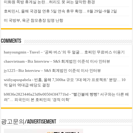
미화원 쪽방 휴게실 논란…허리도 못 펴는 열악한 환경
호찌민시, 올해 국경절 연휴 5일 연속 휴무 확정… 8월 29일~9월 2일
미 국방부, 육군 참모총장 임명 난항
Comments
hanyoungmin
-
Travel – ‘공짜 버스’의 두 얼굴… 호찌민 무료버스 이용기
chaovietnam
-
Biz Interview – S&S 회계법인 이준석 이사 인터뷰
jy1225
-
Biz Interview – S&S 회계법인 이준석 이사 인터뷰
widiyapuspabela
-
빈홈, 올해 7,500ha 규모 ‘3대 메가 프로젝트’ 분양… 10
억 달러 역대급 배당도 결정
b9836e2823446a23d9e005043f4771bd
-
“빨간불에 빵빵? 서구와는 다른 배
려”… 외국인이 본 호찌민의 ‘경적 미학’
광고문의/Advertisement