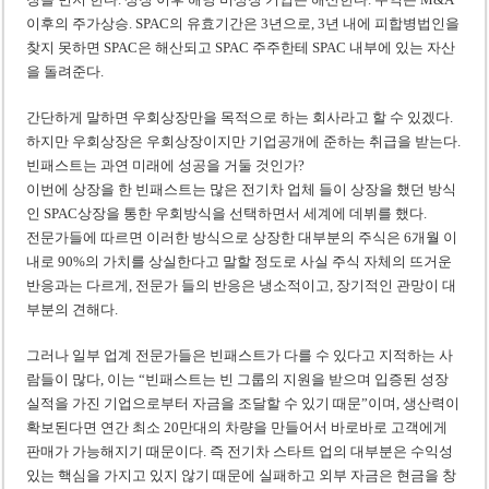
이후의 주가상승. SPAC의 유효기간은 3년으로, 3년 내에 피합병법인을
찾지 못하면 SPAC은 해산되고 SPAC 주주한테 SPAC 내부에 있는 자산
을 돌려준다.
간단하게 말하면 우회상장만을 목적으로 하는 회사라고 할 수 있겠다.
하지만 우회상장은 우회상장이지만 기업공개에 준하는 취급을 받는다.
빈패스트는 과연 미래에 성공을 거둘 것인가?
이번에 상장을 한 빈패스트는 많은 전기차 업체 들이 상장을 했던 방식
인 SPAC상장을 통한 우회방식을 선택하면서 세계에 데뷔를 했다.
전문가들에 따르면 이러한 방식으로 상장한 대부분의 주식은 6개월 이
내로 90%의 가치를 상실한다고 말할 정도로 사실 주식 자체의 뜨거운
반응과는 다르게, 전문가 들의 반응은 냉소적이고, 장기적인 관망이 대
부분의 견해다.
그러나 일부 업계 전문가들은 빈패스트가 다를 수 있다고 지적하는 사
람들이 많다, 이는 “빈패스트는 빈 그룹의 지원을 받으며 입증된 성장
실적을 가진 기업으로부터 자금을 조달할 수 있기 때문”이며, 생산력이
확보된다면 연간 최소 20만대의 차량을 만들어서 바로바로 고객에게
판매가 가능해지기 때문이다. 즉 전기차 스타트 업의 대부분은 수익성
있는 핵심을 가지고 있지 않기 때문에 실패하고 외부 자금은 현금을 창