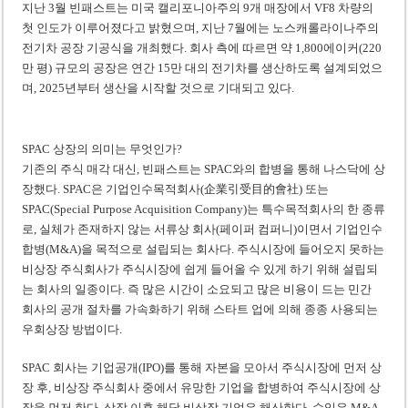
지난 3월 빈패스트는 미국 캘리포니아주의 9개 매장에서 VF8 차량의
첫 인도가 이루어졌다고 밝혔으며, 지난 7월에는 노스캐롤라이나주의
전기차 공장 기공식을 개최했다. 회사 측에 따르면 약 1,800에이커(220
만 평) 규모의 공장은 연간 15만 대의 전기차를 생산하도록 설계되었으
며, 2025년부터 생산을 시작할 것으로 기대되고 있다.
SPAC 상장의 의미는 무엇인가?
기존의 주식 매각 대신, 빈패스트는 SPAC와의 합병을 통해 나스닥에 상
장했다. SPAC은 기업인수목적회사(企業引受目的會社) 또는
SPAC(Special Purpose Acquisition Company)는 특수목적회사의 한 종류
로, 실체가 존재하지 않는 서류상 회사(페이퍼 컴퍼니)이면서 기업인수
합병(M&A)을 목적으로 설립되는 회사다. 주식시장에 들어오지 못하는
비상장 주식회사가 주식시장에 쉽게 들어올 수 있게 하기 위해 설립되
는 회사의 일종이다. 즉 많은 시간이 소요되고 많은 비용이 드는 민간
회사의 공개 절차를 가속화하기 위해 스타트 업에 의해 종종 사용되는
우회상장 방법이다.
SPAC 회사는 기업공개(IPO)를 통해 자본을 모아서 주식시장에 먼저 상
장 후, 비상장 주식회사 중에서 유망한 기업을 합병하여 주식시장에 상
장을 먼저 한다. 상장 이후 해당 비상장 기업은 해산한다. 수익은 M&A