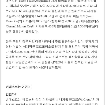
애퀴지션(Black Spade Acquisition)과의 합병을 통해 나스닥에 상장됐
미 국방부, 육군 참모총장 임명 난항
다. 회사의 주가는 거래 시작일 22달러에 개장해 37.06달러로 마감, 시
조세심판원, 배우 유연석 30억 세금 불복 청구 기각
초가 대비 68.4% 급등했다. 로이터 통신에 따르면 빈패스트의 시가총
액은 850억 달러(한화 114조 785억원)로 평가됐다. 이는 포드(Ford
Motor Co)의 시가총액 480억 달러(한화 64조 4,208억원), 제너럴모터스
(General Motors Co)의 시가총액 460억 달러(한화 61조 7,366억원)보다
높은 규모까지 올라갔다.
한국 쿠팡의 경우처럼 다른 나라에서 주로 활동하는 기업이, 투자의 기
회와 더불어, 세계적인 포트폴리오를 얻기 위해 해외주식, 특히 미국이
나, 싱가포르, 도쿄, 런던 등의 세계1티어의 주식시장에 상장하여 기업
공개를 하는 것이 잦아졌다. 그러나 빈패스트는 생산활동과 아직 기업
활동이 낮은편인데도 미국 상장을 선택했다. 이들이 선택한 이유는 무
엇인지 이번 뉴스 포커스 시간에 알아봤다.
빈패스트는 어떤 기
업인가?
빈패스트는 ‘베트남의 삼성’이라 불리는 대기업 빈그룹(VinGroup)의 자
회사로 2017년 설립됐다. 투자설명서에 따르면, 빈그룹은 지난해 기준