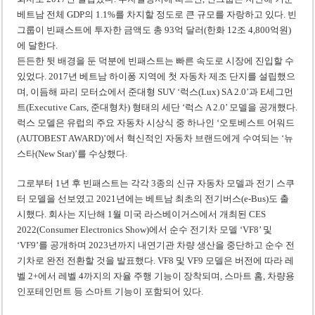
베트남 전체 GDP의 1.1%를 차지할 정도로 큰 규모를 자랑하고 있다. 빈
그룹이 빈패스트에 투자한 금액도 총 93억 달러(한화 12조 4,800억원)
에 달한다.
든든한 뒷 배경을 둔 덕분에 빈패스트는 빠른 속도로 시장에 진입할 수
있었다. 2017년 베트남 하이퐁 지역에 첫 자동차 제조 단지를 설립했으
며, 이듬해 파리 모터쇼에서 준대형 SUV ‘럭스(Lux) SA 2.0’과 E세그먼
트(Executive Cars, 준대형차) 형태의 세단 ‘럭스 A 2.0’ 모델을 공개했다.
럭스 모델은 유럽의 주요 자동차 시상식 중 하나인 ‘오토베스트 어워드
(AUTOBEST AWARD)’에서 혁신적인 자동차 브랜드에게 수여되는 ‘뉴
스타(New Star)’를 수상했다.
그로부터 1년 후 빈패스트는 각각 3종의 신규 자동차 모델과 전기 스쿠
터 모델을 선보였고 2021년에는 베트남 최초의 전기버스(e-Bus)도 출
시했다. 회사는 지난해 1월 미국 라스베이거스에서 개최된 CES
2022(Consumer Electronics Show)에서 순수 전기차 모델 ‘VF8’ 및
‘VF9’를 공개하며 2023년까지 내연기관 차량 생산을 중단하고 순수 전
기차로 완전 전환할 것을 발표했다. VF8 및 VF9 모델은 버전에 따라 레
벨 2+에서 레벨 4까지의 자율 주행 기능이 장착되며, 스마트 홈, 차량용
인포테인먼트 등 스마트 기능이 포함되어 있다.