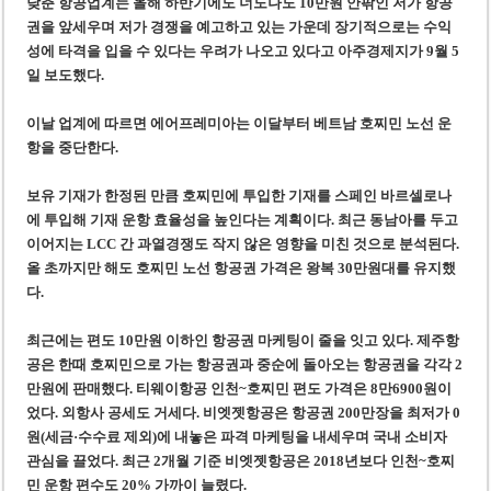
낮춘 항공업계는 올해 하반기에도 너도나도 10만원 안팎인 저가 항공
미 국방부, 육군 참모총장 임명 난항
권을 앞세우며 저가 경쟁을 예고하고 있는 가운데 장기적으로는 수익
조세심판원, 배우 유연석 30억 세금 불복 청구 기각
성에 타격을 입을 수 있다는 우려가 나
오고 있다고 아주경제지가 9월 5
일 보도했다.
이날
업계에 따르면 에어프레미아는 이달부터 베트남 호찌민 노선 운
항을 중단한다.
보유 기재가 한정된 만큼 호찌민에 투입한 기재를 스페인 바르셀로나
에 투입해 기재 운항 효율성을 높인다는 계획이다. 최근 동남아를 두고
이어지는 LCC 간 과열경쟁도 작지 않은 영향을 미친 것으로 분석된다.
올 초까지만 해도 호찌민 노선 항공권 가격은 왕복 30만원대를 유지했
다.
최근에는 편도 10만원 이하인 항공권 마케팅이 줄을 잇고 있다. 제주항
공은 한때 호찌민으로 가는 항공권과 중순에 돌아오는 항공권을 각각 2
만원에 판매했다. 티웨이항공 인천~호찌민 편도 가격은 8만6900원이
었다. 외항사 공세도 거세다. 비엣젯항공은 항공권 200만장을 최저가 0
원(세금·수수료 제외)에 내놓은 파격 마케팅을 내세우며 국내 소비자
관심을 끌었다. 최근 2개월 기준 비엣젯항공은 2018년보다 인천~호찌
민 운항 편수도 20% 가까이 늘렸다.