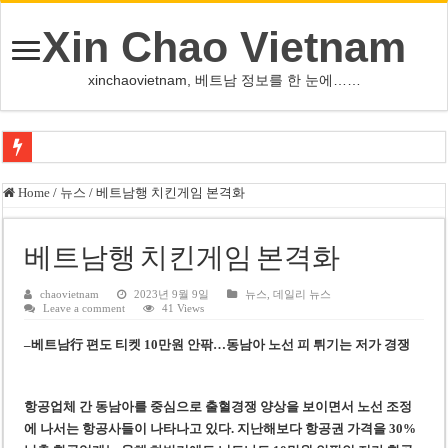
Xin Chao Vietnam
xinchaovietnam, 베트남 정보를 한 눈에……
오덕 목사, 32년 베트남 삶 담은 첫 디카시집 ‘한 컷의 서정’ 출간
Home
/
뉴스
/
베트남행 치킨게임 본격화
베트남 화학·플라스틱 기업 납세 상위 10곳 공개…절반은 국영기업
MWG 대표 “올해 이익 목표 9조2천억동, 2~3개월 조기 달성 자신”
베트남행 치킨게임 본격화
FIFA 인판티노 회장, 유럽 축구계·북미 정치권 불신임 압박 직면
chaovietnam
2023년 9월 9일
뉴스
,
데일리 뉴스
Leave a comment
41 Views
미화원 쪽방 휴게실 논란…허리도 못 펴는 열악한 환경
–
베트남行 편도 티켓 10만원 안팎
…
동남아 노선 피 튀기는 저가 경쟁
호찌민시, 올해 국경절 연휴 5일 연속 휴무 확정… 8월 29일~9월 2일
우크라이나 전황 1,623일: 키이우, 탄도미사일 요격 실패…드론, 모스크바 집
항공업체 간 동남아를 중심으로 출혈경쟁 양상을 보이면서 노선 조정
호찌민 Đá Đỏ 수로 정비 사업, 2026년 말 완공 목표
에 나서는 항공사들이 나타나고 있다. 지난해보다 항공권 가격을 30%