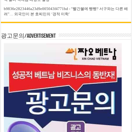
b9836e2823446a23d9e005043f4771bd
-
“빨간불에 빵빵? 서구와는 다른 배
려”… 외국인이 본 호찌민의 ‘경적 미학’
광고문의/Advertisement