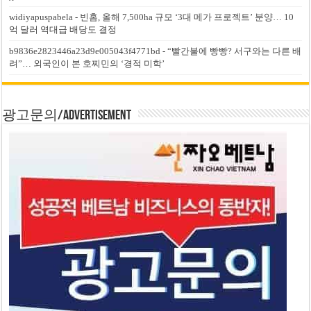
widiyapuspabela
-
빈홈, 올해 7,500ha 규모 ‘3대 메가 프로젝트’ 분양… 10
억 달러 역대급 배당도 결정
b9836e2823446a23d9e005043f4771bd
-
“빨간불에 빵빵? 서구와는 다른 배
려”… 외국인이 본 호찌민의 ‘경적 미학’
광고문의/Advertisement