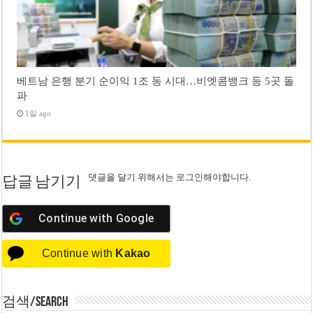
베트남 은행 분기 순이익 1조 동 시대…비엣콤뱅크 등 5곳 돌
파
1일 ago
댓글을 달기 위해서는
로그인
해야합니다.
답글 남기기
Continue with
Google
Continue with
Kakao
검색/Search