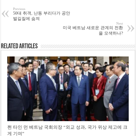
Previous
50대 취객, 난동 부리다가 공안
발길질에 숨져
Next
미국 베트남 새로운 관계의 전환
을 모색하나?
Related Articles
쩐 타인 먼 베트남 국회의장 “외교 성과, 국가 위상 제고에 크
게 기여”