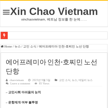
Xin Chao Vietnam
xinchaovietnam, 베트남 정보를 한 눈에……
쩐 타인 먼 베트남 국회의장 “외교 성과, 국가 위상 제고에 크게 기여”
Home
/
뉴스
/
교민 소식
/
에어프레미아 인천-호찌민 노선 단항
싱가포르 하오마트, 마지막 프리미엄 매장 폐점… 적자·소송 악재 속 사업 축
베트남 은행 분기 순이익 1조 동 시대…비엣콤뱅크 등 5곳 돌파
에어프레미아 인천-호찌민 노선
PNJ, 다이아몬드 밀수 여파에 2분기 적자… 10월 임시 주총 개최
단항
팜 녓 브엉 빈그룹 회장 딸, 그룹 계열사 경영에 첫 등장
chaovietnam
2023년 9월 5일
교민 소식
,
뉴스
,
데일리 뉴스
Leave a comment
85 Views
케펠, 투티엠 엠파이어시티 지분 전량 2억7000만 달러에 매각
– 교민사회 아쉬움의 눈치
베트남 MB은행, 2026년 수익 목표 자신…부동산 대출 비율 13% 고수
베트남주식 HAT, 15년 연속 현금 배당…주당 3,000동 지급
– 운항재개 여부 불투명