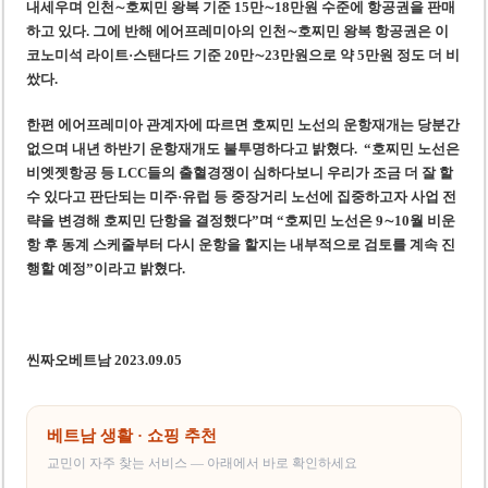
내세우며 인천∼호
찌
민 왕복 기준 15만∼18만원 수준에 항공권을 판매
하고 있다. 그에 반해 에어프레미아의 인천∼호
찌
민 왕복 항공권은 이
코노미석 라이트·스탠다드 기준 20만∼23만원으로 약 5만원 정도 더 비
쌌다.
한편 에어프레미아 관계자에 따르면 호찌민 노선의 운항재개는 당분간
없으며 내년 하반기 운항재개도 불투명하다고 밝혔다. “호찌민 노선은
비엣젯항공 등 LCC들의 출혈경쟁이 심하다보니 우리가 조금 더 잘 할
수 있다고 판단되는 미주·유럽 등 중장거리 노선에 집중하고자 사업 전
략을 변경해 호찌민 단항을 결정했다”며 “호찌민 노선은 9∼10월 비운
항 후 동계 스케줄부터 다시 운항을 할지는 내부적으로 검토를 계속 진
행할 예정”이라고 밝혔다.
씬짜오베트남 2023.09.05
베트남 생활 · 쇼핑 추천
교민이 자주 찾는 서비스 — 아래에서 바로 확인하세요