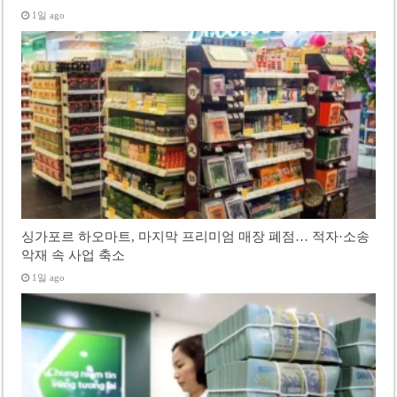
1일 ago
싱가포르 하오마트, 마지막 프리미엄 매장 폐점… 적자·소송
악재 속 사업 축소
1일 ago