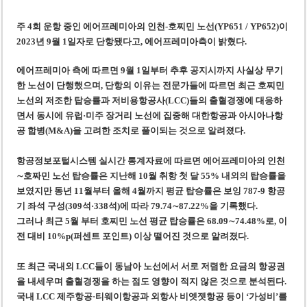
‘1,000억 달러 남북고속철 투자’ 호언장담 메콜로르 회장 체포
베트남 세무당국, 납세자 정보 공개 기준·절차 명확화
주 4회 운항 중인
에어프레미아의
인천-호찌민 노선(YP651 / YP652)이
2023년 9월 1일자로 단항
됐다고,
에어프레미아
측이 밝혔다.
에어프레미아 측에 따르면 9월 1일부터 추후 공지시까지 사실상 무기
한 노선이 단행했으며, 단항의 이유는 전문가들에 따르면
최근 호
찌
민
노선의 저조한 탑승률과 저비용항공사(LCC)들의 출혈경쟁에 대응하
면서 동시에 유럽·미주 장거리 노선에 집중해 대한항공과 아시아나항
공 합병(M&A)을 고려한 조치로 풀이
되는 것으로 알려졌다.
항공정보포털시스템 실시간 통계자료에 따르면 에어프레미아의 인천
∼호
짜
민 노선 탑승률은 지난해 10월 취항 첫 달 55% 내외의 탑승률을
보였지만 동년 11월부터 올해 4월까지 평균 탑승률은 보잉 787-9 항공
기 좌석 구성(309석·338석)에 따라 79.74∼87.22%을 기록했다.
그러나 최근 5월
부터
호
찌
민 노선 평균 탑승률은 68.09∼74.48%로, 이
전 대비 10%p(퍼센트 포인트) 이상 떨어
진 것으로 알려졌다.
또 최근 국내외 LCC들이 동남아 노선에서 서로 저렴한 요금의 항공권
을 내세우며 출혈경쟁을 하는 점도 영향이 적지 않은 것으로 분석된다.
국내 LCC 제주항공·티웨이항공과 외항사 비엣젯항공 등이 ‘가성비’를